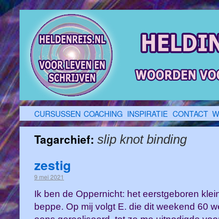
CURSUSSEN
COACHING
INSPIRATIE
CONTACT
W
Tagarchief:
slip knot binding
zestig
9 mei 2021
Ik ben de Oppernicht: het eerstgeboren kle
beppe. Op mij volgt E. die dit weekend 60 we