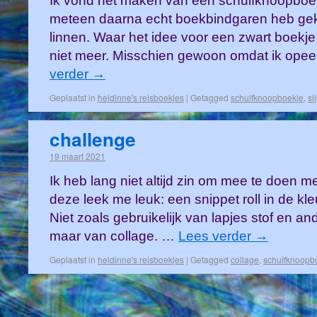
Ik vond het maken van een schuifknoopboekj
meteen daarna echt boekbindgaren heb ge
linnen. Waar het idee voor een zwart boekj
niet meer. Misschien gewoon omdat ik ope
verder
→
Geplaatst in
heldinne's reisboekjes
|
Getagged
schuifknoopboekje
,
sl
challenge
19 maart 2021
Ik heb lang niet altijd zin om mee te doen 
deze leek me leuk: een snippet roll in de k
Niet zoals gebruikelijk van lapjes stof en an
maar van collage. …
Lees verder
→
Geplaatst in
heldinne's reisboekjes
|
Getagged
collage
,
schuifknoopb