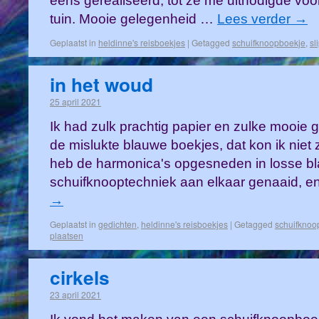
eens gerealiseerd, tot ze me uitnodigde voo
tuin. Mooie gelegenheid …
Lees verder
→
Geplaatst in
heldinne's reisboekjes
|
Getagged
schuifknoopboekje
,
sl
in het woud
25 april 2021
Ik had zulk prachtig papier en zulke mooie ge
de mislukte blauwe boekjes, dat kon ik niet
heb de harmonica's opgesneden in losse bl
schuifknooptechniek aan elkaar genaaid, 
→
Geplaatst in
gedichten
,
heldinne's reisboekjes
|
Getagged
schuifknoo
plaatsen
cirkels
23 april 2021