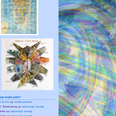
wat vinden jullie?
Colt Orn
op
schrijfveerhaiku
J. Tekelenburg
op
ziekzeurtje vervolg
lethe
op
ziekzeurtje vervolg
Carla
op
ziekzeurtje vervolg