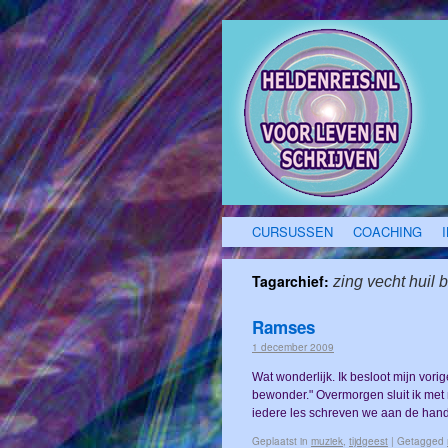
CURSUSSEN
COACHING
Tagarchief:
zing vecht huil b
Ramses
1 december 2009
Wat wonderlijk. Ik besloot mijn vori
bewonder." Overmorgen sluit ik met 
iedere les schreven we aan de ha
Geplaatst in
muziek
,
tijdgeest
|
Getagged