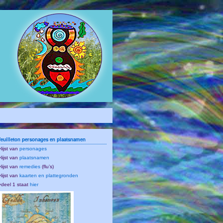
feuilleton personages en plaatsnamen
•lijst van
personages
•lijst van
plaatsnamen
•lijst van
remedies
(flu’s)
•lijst van
kaarten en plattegronden
•deel 1 staat
hier