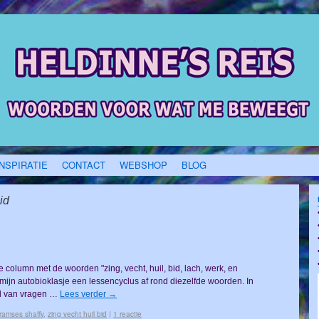
INSPIRATIE
CONTACT
WEBSHOP
BLOG
id
ge column met de woorden "zing, vecht, huil, bid, lach, werk, en
mijn autobioklasje een lessencyclus af rond diezelfde woorden. In
nd van vragen …
Lees verder
→
ramses shaffy
,
zing vecht huil bid
|
1 reactie