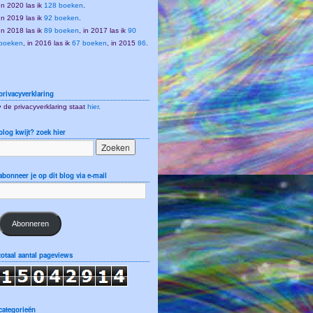
In 2020 las ik
128 boeken
.
In 2019 las ik
92 boeken
.
In 2018 las ik
89 boeken
, in 2017 las ik
90
boeken
, in 2016 las ik
67 boeken
, in 2015
86
.
privacyverklaring
• de privacyverklaring staat
hier
.
blog kwijt? zoek hier
abonneer je op dit blog via e-mail
Abonneren
totaal aantal pageviews
categorieën