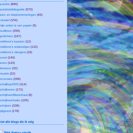
autobio
(886)
autobiobibliografie
(570)
lees- en biepherinneringen
(63)
creatief
(154)
mijn anker is van papier
(5)
feuilleton
(356)
gedichten
(167)
heldinne's kaarten
(12)
heldinne's reisboekjes
(132)
heldinne's vlangers
(18)
kunst
(140)
lezen
(143)
literatuur
(32)
muziek
(22)
recensies
(299)
schrijftop2000
(114)
schrijfveren
(172)
schrijfveerflitsverhaal
(6)
schrijfveerhaiku
(105)
schrijven
(338)
tijdgeest
(178)
niet alle blogs die ik volg
Bettina schrijft