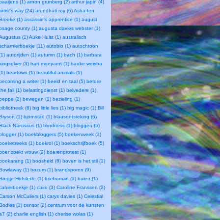
baaijens (1)
arnon grunberg (2)
arthur japin (4)
artist's way (24)
arundhati roy (6)
Asha ten
Broeke (1)
assassin's apprentice (1)
august
osage county (1)
augusta davies webster (1)
Augustus (1)
Auke Hulst (1)
australisch
scharnierboekje (11)
autobio (1)
autochtoon
(1)
autorijden (1)
autumn (1)
bach (1)
barbara
kingsolver (3)
bart moeyaert (1)
bauke weistra
(1)
beartown (1)
beautiful animals (1)
becoming a writer (1)
beeld en taal (5)
before
the fall (1)
belastingdienst (1)
belvedere (1)
beppe (2)
bewegen (1)
bezieling (1)
bibliotheek (6)
big little lies (1)
big magic (1)
Bill
Bryson (1)
björnstad (1)
blaasontsteking (6)
Black Narcissus (1)
blindness (1)
bloggen (5)
blogger (1)
boekbloggers (5)
boekenweek (3)
boeketreeks (1)
boekrol (1)
boekschrijfboek (5)
boer zoekt vrouw (2)
boerenprotest (1)
bookarang (1)
boosheid (6)
boven is het stil (1)
Bowlaway (1)
bozum (1)
brandsporen (9)
Bregje Hofstede (1)
briefroman (1)
buien (1)
cahierboekje (1)
cairo (3)
Caroline Franssen (2)
Carson McCullers (1)
carys davies (1)
Celestial
Bodies (1)
censor (2)
centrum voor de kunsten
a7 (2)
charlie english (1)
cherise wolas (1)