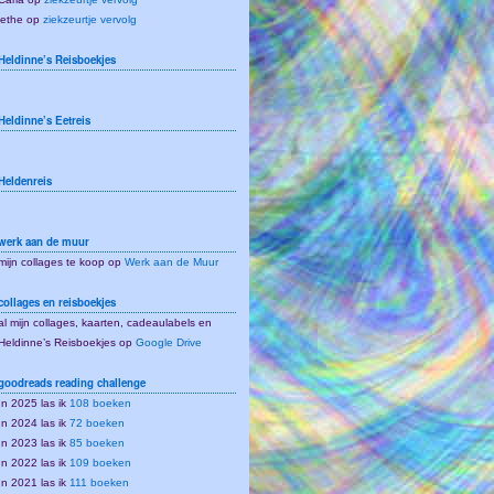
lethe
op
ziekzeurtje vervolg
Heldinne’s Reisboekjes
Heldinne’s Eetreis
Heldenreis
werk aan de muur
mijn collages te koop op
Werk aan de Muur
collages en reisboekjes
al mijn collages, kaarten, cadeaulabels en
Heldinne’s Reisboekjes op
Google Drive
goodreads reading challenge
In 2025 las ik
108 boeken
In 2024 las ik
72 boeken
In 2023 las ik
85 boeken
In 2022 las ik
109 boeken
In 2021 las ik
111 boeken