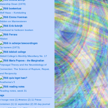
Watership Down (1978)
boekenlust
Wolf Haas – Kortsluiting
Emma Voerman
Bidden en Manivesteren
Erik Schrijft
Eventueel te herlezen boeken
Ferrara
Alfabet
in scherpe bewoordingen
Op kamers (1973).
biblioll college
Biblioll College's Monthly Miscellany No. 17
Maria Popova – the Marginalian
Polyvagal Theory and the Neurobiology of
Connection: The Science of Rupture, Repair,
and Reciprocity
quis leget haec?
Anathema’s 5
reading notes
Reading notes, week 31
tags
't hooge nest (1)
#metoo (2)
11 Friese
fonteinen (1)
11 september (2)
30 day journal