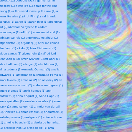
project (12)
50books (51)
a gentleman in
moscow (1)
a little life (1)
a tale for the time
being (1)
a thousand miles up the nile (1)
a
town like alice (1)
A. J. Finn (1)
aaf brandt
corstius (1)
aarde (1)
aaron thier (1)
aboriginal
art (2)
Abraham Verghese (1)
adam
mcmonagle (1)
adhd (1)
adres onbekend (1)
adriaan van dis (1)
afgeknotte octaëder (1)
afghanistan (1)
afgoderij (2)
after me comes
the flood (1)
aikido (1)
Alan Titchmarsh (1)
albert camus (2)
albert heijn (1)
alfred lord
tennyson (1)
ali smith (2)
Alice Elliott Dark (1)
alice hoffman (3)
allergie (1)
allochtonen (1)
alma tadema (1)
Amanda Gorman (3)
amelia
edwards (1)
americanah (1)
Aminatta Forna (1)
amor towles (1)
amos oz (2)
an odyssey (2)
an
unnecessary woman (2)
andrew sean greer (1)
angie thomas (1)
ankh-hermes (1)
ann
patchett (1)
anna enquist (1)
Anna Hope (1)
anna quindlen (2)
annalena mcafee (1)
anne
frank (2)
anne sexton (1)
annejet van der zijl
(1)
Annelies (1)
annie ernaux (1)
anonimiteit (1)
anti-depressiva (6)
antigone (1)
antoine bodar
(1)
antoine busnois (1)
arabella de hemelkat
(1)
arbeidsethos (1)
archeologie (1)
arita