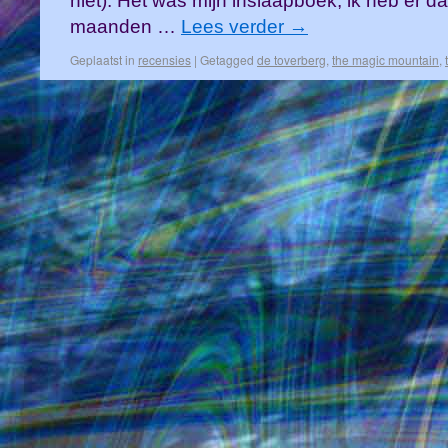
niet). Het was mijn inslaapboek, ik heb er 
maanden …
Lees verder
→
Geplaatst in
recensies
|
Getagged
de toverberg
,
the magic mountain
,