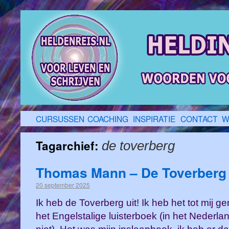
CURSUSSEN
COACHING
INSPIRATIE
CONTACT
W
Tagarchief:
de toverberg
Thomas Mann – De Toverberg
20 september 2025
Ik heb de Toverberg uit! Ik heb het tot mij 
het Engelstalige luisterboek (in het Nederlan