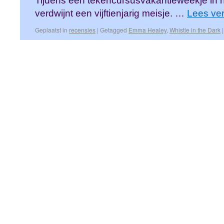
Tijdens een tekencursusvakantieweekje in h
verdwijnt een vijftienjarig meisje. …
Lees ve
Geplaatst in
recensies
|
Getagged
Emma Healey
,
Whistle in the Dark
|