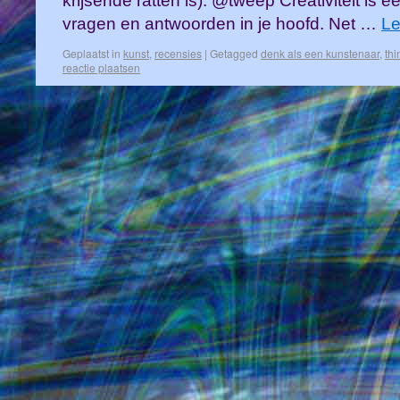
krijsende ratten is). @tweep Creativiteit is 
vragen en antwoorden in je hoofd. Net …
Le
Geplaatst in
kunst
,
recensies
|
Getagged
denk als een kunstenaar
,
thi
reactie plaatsen