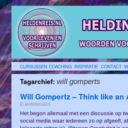
CURSUSSEN
COACHING
INSPIRATIE
CONTACT
W
Tagarchief:
will gomperts
Will Gompertz – Think like an 
21 september 2016
Het begon allemaal met een discussie op twit
social media waar iedereen zo op afgeeft, als