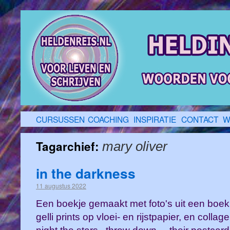
CURSUSSEN
COACHING
INSPIRATIE
CONTACT
W
Tagarchief:
mary oliver
in the darkness
11 augustus 2022
Een boekje gemaakt met foto's uit een boek
gelli prints op vloei- en rijstpapier, en colla