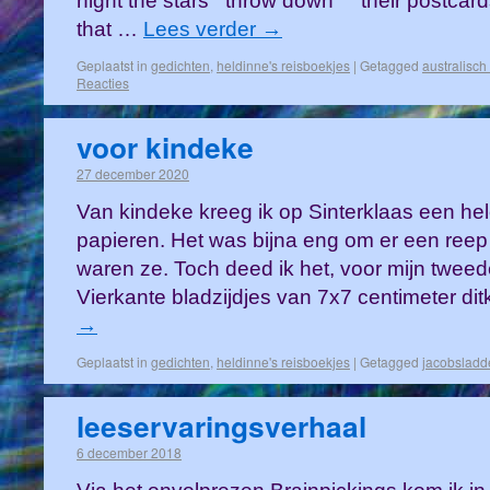
night the stars throw down their postcards
that …
Lees verder
→
Geplaatst in
gedichten
,
heldinne's reisboekjes
|
Getagged
australisch
Reacties
voor kindeke
27 december 2020
Van kindeke kreeg ik op Sinterklaas een hel
papieren. Het was bijna eng om er een reep 
waren ze. Toch deed ik het, voor mijn twee
Vierkante bladzijdjes van 7x7 centimeter di
→
Geplaatst in
gedichten
,
heldinne's reisboekjes
|
Getagged
jacobsladd
leeservaringsverhaal
6 december 2018