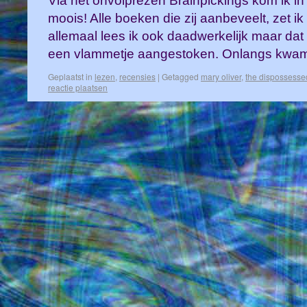
Via het onvolprezen Brainpickings kom ik i
moois! Alle boeken die zij aanbeveelt, zet ik o
allemaal lees ik ook daadwerkelijk maar dat g
een vlammetje aangestoken. Onlangs kw
Geplaatst in
lezen
,
recensies
|
Getagged
mary oliver
,
the dispossesse
reactie plaatsen