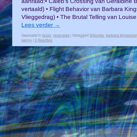
aanraad:• Caleb's Crossing van Geraldine B
vertaald) • Flight Behavior van Barbara King
Vlieggedrag) • The Brutal Telling van Louise
Lees verder
→
Geplaatst in
lezen
,
recensies
|
Getagged
50books
,
barbara kingsolver
penny
|
3 Reacties