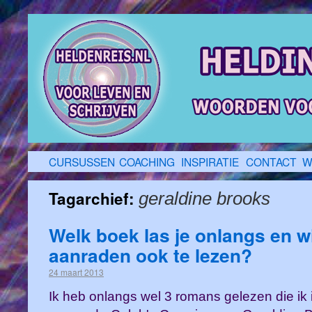
CURSUSSEN
COACHING
INSPIRATIE
CONTACT
W
Tagarchief:
geraldine brooks
Welk boek las je onlangs en wi
aanraden ook te lezen?
24 maart 2013
Ik heb onlangs wel 3 romans gelezen die ik