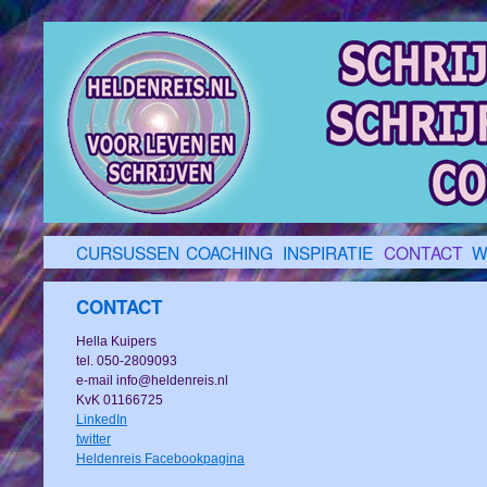
CURSUSSEN
COACHING
INSPIRATIE
CONTACT
W
CONTACT
Hella Kuipers
tel. 050-2809093
e-mail info@heldenreis.nl
KvK 01166725
LinkedIn
twitter
Heldenreis Facebookpagina