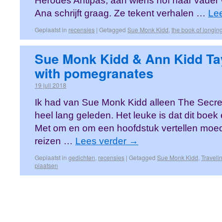
Herodes Antipas, aan wiens hof haar vader w
Ana schrijft graag. Ze tekent verhalen …
Le
Geplaatst in
recensies
|
Getagged
Sue Monk Kidd
,
the book of longin
Sue Monk Kidd & Ann Kidd Tay
with pomegranates
19 juli 2018
Ik had van Sue Monk Kidd alleen The Secret
heel lang geleden. Het leuke is dat dit boek
Met om en om een hoofdstuk vertellen moed
reizen …
Lees verder
→
Geplaatst in
gedichten
,
recensies
|
Getagged
Sue Monk Kidd
,
Traveli
plaatsen