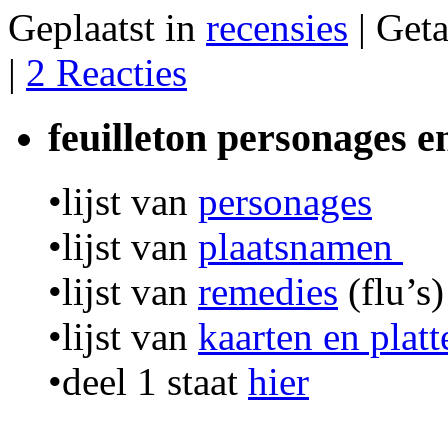
Geplaatst in
recensies
|
Get
|
2 Reacties
feuilleton personages 
•lijst van
personages
•lijst van
plaatsnamen
•lijst van
remedies
(flu’s)
•lijst van
kaarten en plat
•deel 1 staat
hier