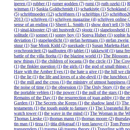
iperen (1)
rubber (1)
rumer godden (7)
rumi (3)
ruth ozeki (1)
R
winman (1)
Saskia Goldschmidt (1)
schatkistje (1)
Schokland (
(5)
schrijfmoeder (12)
schrijfsters (1)
schrijftips (15)
schrijftop
2013 (1)
schrijven (1)
schrijven magazine (4)
schrijven online (
sense of an ending (1)
Sherri L. Smith (1)
show don't tell (3)
Sh
(1)
sinaï-klooster (2)
siri hustvedt (2)
sjootz (1)
slapeloosheid (1
solitude (1)
sonnet (1)
sonny boy (1)
Sonya Huber (1)
sophie h
deviation (1)
stapelgedicht (1)
stefan hertmans (1)
stefan zweig 
stuur (1)
Sue Monk Kidd (2)
suezkade (1)
Susan Marletta-Hart 
synchroniciteit (2)
taalfouten (8)
tablet (1)
takkewijf (1)
tana fr
battle of the villa fiorita (1)
the blazing world (1)
The Blossom an
new things (1)
the children of jocasta (3)
the circle (1)
The Cove
(1)
the finkler question (1)
the girls (1)
the god of small things (
Hare with the Amber Eyes (1)
the hate u give (1)
the hill we cl
(1)
the lie (1)
the life and loves of a she-devil (1)
the lunchbox (
(1)
the mill and the cross (1)
the ministry of utmost happiness (1
the noise of time (1)
the obsession (1)
The Only Story (1)
the o
the portable veblen (1)
the power (1)
the pull of the stars (1)
th
Remains of the Day (1)
the resurrection of joan ashby (1)
the ri
Garden (1)
The Secrets she Keeps (1)
the shadow land (1)
The 
testaments (1)
the tough guide to fantasy (1)
The Ungrateful Re
watch tower (1)
the wave in the mind (1)
The Woman in the W
Thomas Lieske (1)
thomas mann (1)
thomas moore (2)
thursday
tin man (1)
tirza (1)
titia dijkgraaf (1)
tom lanoye (1)
Tom Perrot
transgenders (1)
trauma (4)
trauma theory (1)
Traveling with po