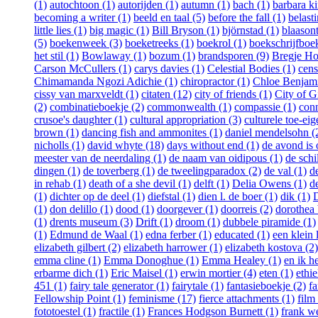
(1)
autochtoon (1)
autorijden (1)
autumn (1)
bach (1)
barbara ki
becoming a writer (1)
beeld en taal (5)
before the fall (1)
belast
little lies (1)
big magic (1)
Bill Bryson (1)
björnstad (1)
blaasont
(5)
boekenweek (3)
boeketreeks (1)
boekrol (1)
boekschrijfboe
het stil (1)
Bowlaway (1)
bozum (1)
brandsporen (9)
Bregje Ho
Carson McCullers (1)
carys davies (1)
Celestial Bodies (1)
cens
Chimamanda Ngozi Adichie (1)
chiropractor (1)
Chloe Benjami
cissy van marxveldt (1)
citaten (12)
city of friends (1)
City of Gi
(2)
combinatieboekje (2)
commonwealth (1)
compassie (1)
conn
crusoe's daughter (1)
cultural appropriation (3)
culturele toe-eig
brown (1)
dancing fish and ammonites (1)
daniel mendelsohn (
nicholls (1)
david whyte (18)
days without end (1)
de avond is
meester van de neerdaling (1)
de naam van oidipous (1)
de schi
dingen (1)
de toverberg (1)
de tweelingparadox (2)
de val (1)
d
in rehab (1)
death of a she devil (1)
delft (1)
Delia Owens (1)
d
(1)
dichter op de deel (1)
diefstal (1)
dien l. de boer (1)
dik (1)
D
(1)
don delillo (1)
dood (1)
doorgever (1)
doorreis (2)
dorothea 
(1)
drents museum (3)
Drift (1)
droom (1)
dubbele piramide (1)
(1)
Edmund de Waal (1)
edna ferber (1)
educated (1)
een klein 
elizabeth gilbert (2)
elizabeth harrower (1)
elizabeth kostova (2)
emma cline (1)
Emma Donoghue (1)
Emma Healey (1)
en ik h
erbarme dich (1)
Eric Maisel (1)
erwin mortier (4)
eten (1)
ethie
451 (1)
fairy tale generator (1)
fairytale (1)
fantasieboekje (2)
fa
Fellowship Point (1)
feminisme (17)
fierce attachments (1)
film
fototoestel (1)
fractile (1)
Frances Hodgson Burnett (1)
frank w