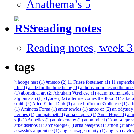
Anathema’s 5
reading notes
Reading notes, week 3
tags
't hooge nest (1)
#metoo (2)
11 Friese fonteinen (1)
11 septembe
life (1)
a tale for the time being (1)
a thousand miles up the nile 
(1)
aboriginal art (2)
Abraham Verghese (1)
adam mcmonagle (
afghanistan (1)
afgoderij (2)
after me comes the flood (1)
aikido
smith (2)
Alice Elliott Dark (1)
alice hoffman (3)
allergie (1)
all
(1)
Aminatta Forna (1)
amor towles (1)
amos oz (2)
an odyssey 
hermes (1)
ann patchett (1)
anna enquist (1)
Anna Hope (1)
ann
zijl (1)
Annelies (1)
annie ernaux (1)
anonimiteit (1)
anti-depres
arbeidsethos (1)
archeologie (1)
arita baaijens (1)
arnon grunber
assassin's apprentice (1)
august osage county (1)
augusta davies