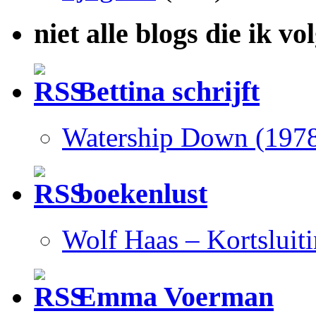
niet alle blogs die ik vo
Bettina schrijft
Watership Down (197
boekenlust
Wolf Haas – Kortsluit
Emma Voerman