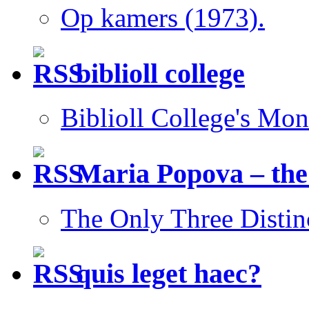
Op kamers (1973).
biblioll college
Biblioll College's Mo
Maria Popova – the
The Only Three Distin
quis leget haec?