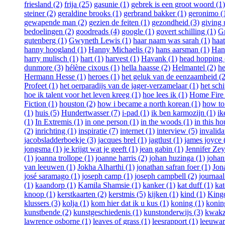
friesland (2)
frija (25)
gasunie (1)
gebrek is een groot woord (1)
steiner (2)
geraldine brooks (1)
gerbrand bakker (1)
geronimo (
gewapende man (2)
gezien de feiten (1)
gezondheid (3)
giving 
bedoelingen (2)
goodreads (4)
google (1)
govert schilling (1)
G
gutenberg (1)
Gwyneth Lewis (1)
haar naam was sarah (1)
haat
hanny hoogland (1)
Hanny Michaelis (2)
hans aarsman (1)
Han
harry mulisch (1)
hart (1)
harvest (1)
Havank (1)
head hopping 
dunmore (3)
hélène cixous (1)
hella haasse (2)
Helmantel (2)
he
Hermann Hesse (1)
heroes (1)
het geluk van de eenzaamheid (2
Profeet (1)
het oerparadijs van de jager-verzamelaar (1)
het schi
hoe ik talent voor het leven kreeg (1)
hoe lees ik (1)
Home Fire 
Fiction (1)
houston (2)
how i became a north korean (1)
how to 
(1)
huis (5)
Hundertwasser (7)
i-pad (1)
ik ben karmozijn (1)
ik
(1)
In Extremis (1)
in one person (1)
in the woods (1)
in this ho
(2)
inrichting (1)
inspiratie (7)
internet (1)
interview (5)
invalida
jacobsladderboekje (3)
jacques brel (1)
jagtlust (1)
james joyce 
jongsma (1)
je krijgt wat je geeft (1)
jean gabin (1)
Jennifer Ze
(1)
joanna trollope (1)
joanne harris (2)
johan huzinga (1)
johan
van leeuwen (1)
Jokha Alharthi (1)
jonathan safran foer (1)
Jon
josé saramago (1)
joseph camp (1)
joseph campbell (2)
journaal
(1)
kaandorp (1)
Kamila Shamsie (1)
kanker (1)
kat duff (1)
kat
knoop (1)
kerstkaarten (2)
kerstmis (5)
kijken (1)
kind (1)
Kingd
klussers (3)
kolja (1)
kom hier dat ik u kus (1)
koning (1)
koning
kunstbende (2)
kunstgeschiedenis (1)
kunstonderwijs (3)
kwakza
lawrence osborne (1)
leaves of grass (1)
leesrapport (1)
leeuwar