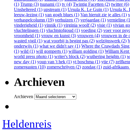
(1)
Trump (3)
tsunami (1)
tv (4)
Twintig Facetten (2)
twitter (6)
Unsheltered (1)
upstream (1)
Ursula K. Le Guin (1)
Ursula K. 
leeuw-lezing (1)
van gogh blues (1)
Van hieruit zie je alles (1)
v
verhaspelcolumn (19)
verhuizen (7)
verjaardag (1)
vernieling (1
vinderigheid (1)
vinnik (1)
virginia woolf (2)
visie (1)
vivian go
vluchtelingen (1)
vluchtstofgoud (1)
voeding (2)
voer voor psy
vroomheid (1)
vrouw en kunst (3)
vrouwen (4)
vrouwen in de o
wasted vigil (1)
wat voorbij is begint pas (2)
welzijnswerk (2)
W
onderwijs (1)
what we didn't say (1)
Where the Crawdads Sing 
(1)
wild (1)
will gomperts (1)
william golding (1)
William Kent
world press photo (1)
writer's block (2)
wuthering heights (1)
w
new day (1)
youp van 't hek (1)
yt boschma (1)
ytie (7)
zelfkenn
zomergasten (10)
zomerschrijven (2)
zondag (1)
zuid-afrikaans 
Archieven
Archieven
Heldenreis