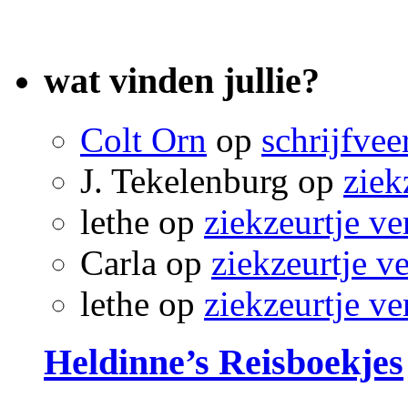
wat vinden jullie?
Colt Orn
op
schrijfvee
J. Tekelenburg
op
ziek
lethe
op
ziekzeurtje ve
Carla
op
ziekzeurtje v
lethe
op
ziekzeurtje ve
Heldinne’s Reisboekjes