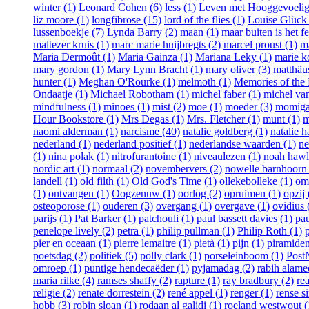
winter (1)
Leonard Cohen (6)
less (1)
Leven met Hooggevoelig
liz moore (1)
longfibrose (15)
lord of the flies (1)
Louise Glück 
lussenboekje (7)
Lynda Barry (2)
maan (1)
maar buiten is het fe
maltezer kruis (1)
marc marie huijbregts (2)
marcel proust (1)
m
Maria Dermoût (1)
Maria Gainza (1)
Mariana Leky (1)
marie k
mary gordon (1)
Mary Lynn Bracht (1)
mary oliver (3)
matthäus
hunter (1)
Meghan O'Rourke (1)
melmoth (1)
Memories of the 
Ondaatje (1)
Michael Robotham (1)
michel faber (1)
michel van
mindfulness (1)
minoes (1)
mist (2)
moe (1)
moeder (3)
momiga
Hour Bookstore (1)
Mrs Degas (1)
Mrs. Fletcher (1)
munt (1)
m
naomi alderman (1)
narcisme (40)
natalie goldberg (1)
natalie h
nederland (1)
nederland positief (1)
nederlandse waarden (1)
ne
(1)
nina polak (1)
nitrofurantoine (1)
niveaulezen (1)
noah hawl
nordic art (1)
normaal (2)
novembervers (2)
nowelle barnhoorn 
landell (1)
old filth (1)
Old God's Time (1)
ollekebolleke (1)
om
(1)
ontvangen (1)
Oogzenuw (1)
oorlog (2)
opruimen (1)
opzij 
osteoporose (1)
ouderen (3)
overgang (1)
overgave (1)
ovidius 
parijs (1)
Pat Barker (1)
patchouli (1)
paul bassett davies (1)
pau
penelope lively (2)
petra (1)
philip pullman (1)
Philip Roth (1)
pier en oceaan (1)
pierre lemaitre (1)
pietà (1)
pijn (1)
piramiden
poetsdag (2)
politiek (5)
polly clark (1)
porseleinboom (1)
Post
omroep (1)
puntige hendecaëder (1)
pyjamadag (2)
rabih alame
maria rilke (4)
ramses shaffy (2)
rapture (1)
ray bradbury (2)
re
religie (2)
renate dorrestein (2)
rené appel (1)
renger (1)
rense s
hobb (3)
robin sloan (1)
rodaan al galidi (1)
roeland westwout (