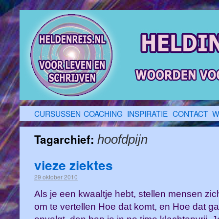
CURSUSSEN
COACHING
INSPIRATIE
CONTACT
W
Tagarchief:
hoofdpijn
vieze ziektes
29 oktober 2010
Als je een kwaaltje hebt, stellen mensen zich
om te vertellen Hoe dat komt, en Hoe dat ga