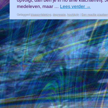
opvolgt, dan ben je in no time klachtenvrij.
medeleven, maar …
Lees verder
→
Getagged
blaasontsteking
,
depressie
,
hoofdpijn
|
Een reactie plaatse