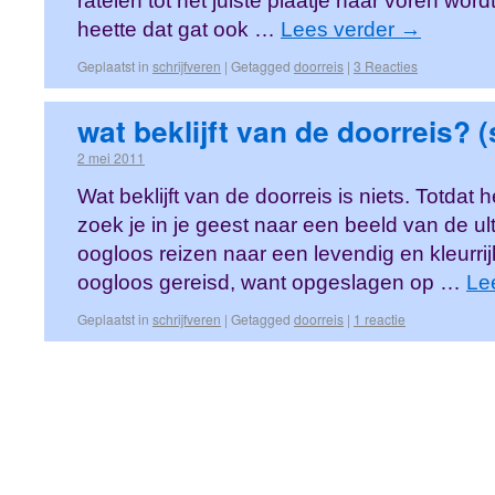
ratelen tot het juiste plaatje naar voren wor
heette dat gat ook …
Lees verder
→
Geplaatst in
schrijfveren
|
Getagged
doorreis
|
3 Reacties
wat beklijft van de doorreis? (
2 mei 2011
Wat beklijft van de doorreis is niets. Totdat h
zoek je in je geest naar een beeld van de ul
oogloos reizen naar een levendig en kleurrij
oogloos gereisd, want opgeslagen op …
Le
Geplaatst in
schrijfveren
|
Getagged
doorreis
|
1 reactie