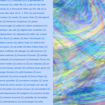
project (12)
50books (51)
a gentleman in
moscow (1)
a little life (1)
a tale for the time
being (1)
a thousand miles up the nile (1)
a
town like alice (1)
A. J. Finn (1)
aaf brandt
corstius (1)
aarde (1)
aaron thier (1)
aboriginal
art (2)
Abraham Verghese (1)
adam
mcmonagle (1)
adhd (1)
adres onbekend (1)
adriaan van dis (1)
afgeknotte octaëder (1)
afghanistan (1)
afgoderij (2)
after me comes
the flood (1)
aikido (1)
Alan Titchmarsh (1)
albert camus (2)
albert heijn (1)
alfred lord
tennyson (1)
ali smith (2)
Alice Elliott Dark (1)
alice hoffman (3)
allergie (1)
allochtonen (1)
alma tadema (1)
Amanda Gorman (3)
amelia
edwards (1)
americanah (1)
Aminatta Forna (1)
amor towles (1)
amos oz (2)
an odyssey (2)
an
unnecessary woman (2)
andrew sean greer (1)
angie thomas (1)
ankh-hermes (1)
ann
patchett (1)
anna enquist (1)
Anna Hope (1)
anna quindlen (2)
annalena mcafee (1)
anne
frank (2)
anne sexton (1)
annejet van der zijl
(1)
Annelies (1)
annie ernaux (1)
anonimiteit (1)
anti-depressiva (6)
antigone (1)
antoine bodar
(1)
antoine busnois (1)
arabella de hemelkat
(1)
arbeidsethos (1)
archeologie (1)
arita