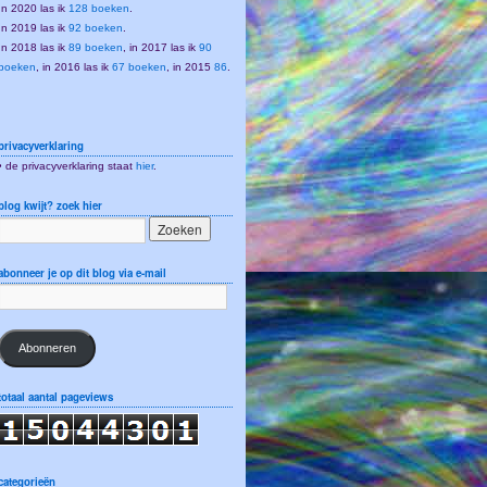
In 2020 las ik
128 boeken
.
In 2019 las ik
92 boeken
.
In 2018 las ik
89 boeken
, in 2017 las ik
90
boeken
, in 2016 las ik
67 boeken
, in 2015
86
.
privacyverklaring
• de privacyverklaring staat
hier
.
blog kwijt? zoek hier
abonneer je op dit blog via e-mail
Abonneren
totaal aantal pageviews
categorieën