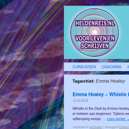
CURSUSSEN
COACHING
Tagarchief:
Emma Healey
Emma Healey – Whistle i
15 juli 2018
Whistle in the Dark by Emma Healey My
er meteen aan beginnen. Tijdens ee
vijftienjarig meisje. …
Lees verder
Geplaatst in
recensies
|
Getagged
Emma 