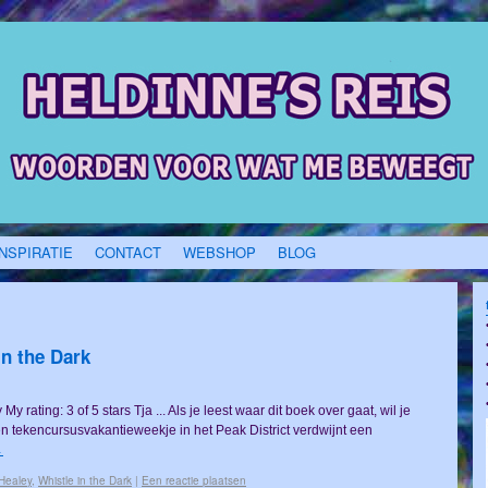
INSPIRATIE
CONTACT
WEBSHOP
BLOG
n the Dark
 rating: 3 of 5 stars Tja ... Als je leest waar dit boek over gaat, wil je
n tekencursusvakantieweekje in het Peak District verdwijnt een
→
Healey
,
Whistle in the Dark
|
Een reactie plaatsen