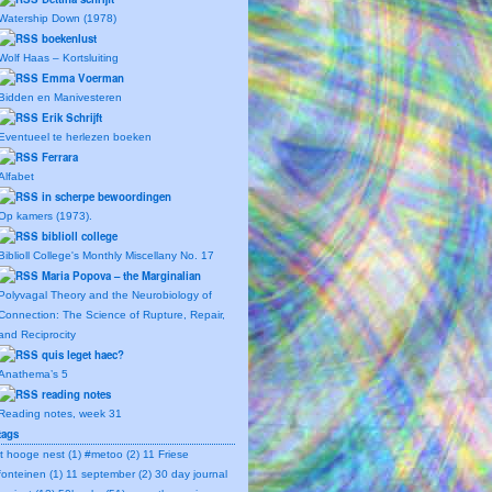
Watership Down (1978)
boekenlust
Wolf Haas – Kortsluiting
Emma Voerman
Bidden en Manivesteren
Erik Schrijft
Eventueel te herlezen boeken
Ferrara
Alfabet
in scherpe bewoordingen
Op kamers (1973).
biblioll college
Biblioll College's Monthly Miscellany No. 17
Maria Popova – the Marginalian
Polyvagal Theory and the Neurobiology of
Connection: The Science of Rupture, Repair,
and Reciprocity
quis leget haec?
Anathema’s 5
reading notes
Reading notes, week 31
tags
't hooge nest (1)
#metoo (2)
11 Friese
fonteinen (1)
11 september (2)
30 day journal