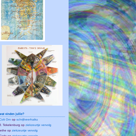
wat vinden jullie?
Colt Orn
op
schrijfveerhaiku
J. Tekelenburg
op
ziekzeurtje vervolg
lethe
op
ziekzeurtje vervolg
Carla
op
ziekzeurtje vervolg