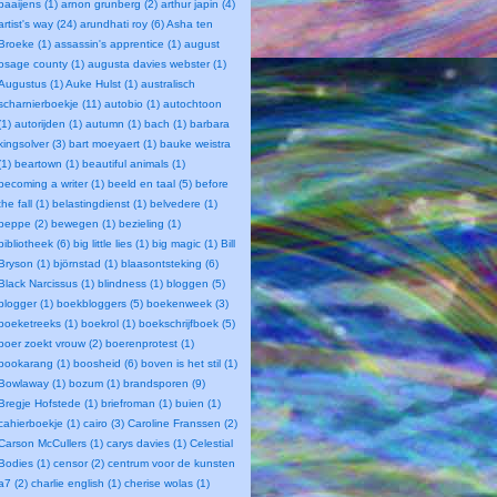
baaijens (1)
arnon grunberg (2)
arthur japin (4)
artist's way (24)
arundhati roy (6)
Asha ten
Broeke (1)
assassin's apprentice (1)
august
osage county (1)
augusta davies webster (1)
Augustus (1)
Auke Hulst (1)
australisch
scharnierboekje (11)
autobio (1)
autochtoon
(1)
autorijden (1)
autumn (1)
bach (1)
barbara
kingsolver (3)
bart moeyaert (1)
bauke weistra
(1)
beartown (1)
beautiful animals (1)
becoming a writer (1)
beeld en taal (5)
before
the fall (1)
belastingdienst (1)
belvedere (1)
beppe (2)
bewegen (1)
bezieling (1)
bibliotheek (6)
big little lies (1)
big magic (1)
Bill
Bryson (1)
björnstad (1)
blaasontsteking (6)
Black Narcissus (1)
blindness (1)
bloggen (5)
blogger (1)
boekbloggers (5)
boekenweek (3)
boeketreeks (1)
boekrol (1)
boekschrijfboek (5)
boer zoekt vrouw (2)
boerenprotest (1)
bookarang (1)
boosheid (6)
boven is het stil (1)
Bowlaway (1)
bozum (1)
brandsporen (9)
Bregje Hofstede (1)
briefroman (1)
buien (1)
cahierboekje (1)
cairo (3)
Caroline Franssen (2)
Carson McCullers (1)
carys davies (1)
Celestial
Bodies (1)
censor (2)
centrum voor de kunsten
a7 (2)
charlie english (1)
cherise wolas (1)