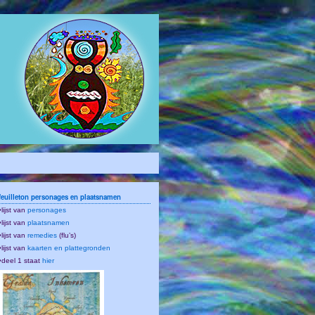
feuilleton personages en plaatsnamen
•lijst van
personages
•lijst van
plaatsnamen
•lijst van
remedies
(flu’s)
•lijst van
kaarten en plattegronden
•deel 1 staat
hier