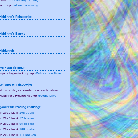
lethe
op
ziekzeurtje vervolg
Heldinne’s Reisboekjes
Heldinne’s Eetreis
Heldenreis
werk aan de muur
mijn collages te koop op
Werk aan de Muur
collages en reisboekjes
al mijn collages, kaarten, cadeaulabels en
Heldinne’s Reisboekjes op
Google Drive
goodreads reading challenge
In 2025 las ik
108 boeken
In 2024 las ik
72 boeken
In 2023 las ik
85 boeken
In 2022 las ik
109 boeken
In 2021 las ik
111 boeken