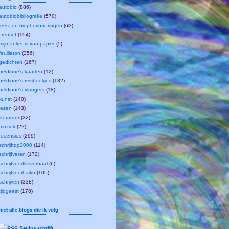
autobio
(886)
autobiobibliografie
(570)
lees- en biepherinneringen
(63)
creatief
(154)
mijn anker is van papier
(5)
feuilleton
(356)
gedichten
(167)
heldinne's kaarten
(12)
heldinne's reisboekjes
(132)
heldinne's vlangers
(18)
kunst
(140)
lezen
(143)
literatuur
(32)
muziek
(22)
recensies
(299)
schrijftop2000
(114)
schrijfveren
(172)
schrijfveerflitsverhaal
(6)
schrijfveerhaiku
(105)
schrijven
(338)
tijdgeest
(178)
niet alle blogs die ik volg
Bettina schrijft