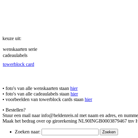
keuze uit:
wenskaarten serie
cadeaulabels
towerblock card
• foto's van alle wenskaarten staan
hier
• foto's van alle cadeaulabels staan
hier
• voorbeelden van towerblock cards staan
hier
• Bestellen?
Stuur een mail naar info@heldenreis.nl met naam en adres, en nummer(s
Maak het bedrag over op girorekening NL90INGB0003879467 tnv H.
Zoeken naar: