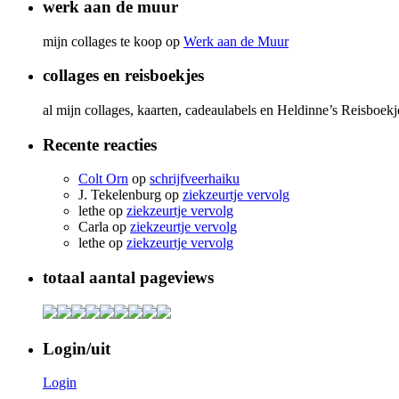
werk aan de muur
mijn collages te koop op
Werk aan de Muur
collages en reisboekjes
al mijn collages, kaarten, cadeaulabels en Heldinne’s Reisboek
Recente reacties
Colt Orn
op
schrijfveerhaiku
J. Tekelenburg
op
ziekzeurtje vervolg
lethe
op
ziekzeurtje vervolg
Carla
op
ziekzeurtje vervolg
lethe
op
ziekzeurtje vervolg
totaal aantal pageviews
Login/uit
Login