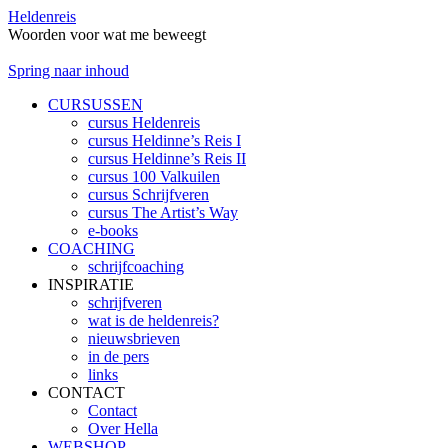
Heldenreis
Woorden voor wat me beweegt
Spring naar inhoud
CURSUSSEN
cursus Heldenreis
cursus Heldinne’s Reis I
cursus Heldinne’s Reis II
cursus 100 Valkuilen
cursus Schrijfveren
cursus The Artist’s Way
e-books
COACHING
schrijfcoaching
INSPIRATIE
schrijfveren
wat is de heldenreis?
nieuwsbrieven
in de pers
links
CONTACT
Contact
Over Hella
WEBSHOP