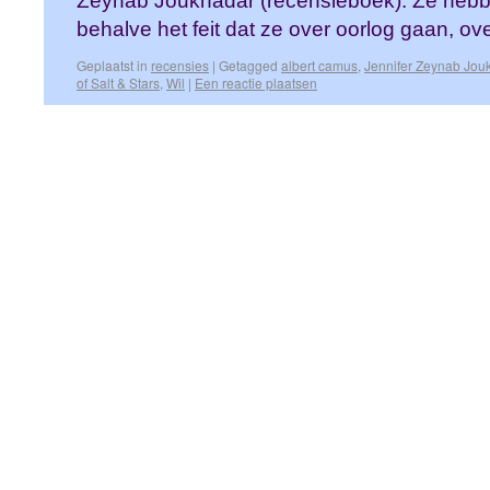
Zeynab Joukhadar (recensieboek). Ze hebb
behalve het feit dat ze over oorlog gaan, o
Geplaatst in
recensies
|
Getagged
albert camus
,
Jennifer Zeynab Jou
of Salt & Stars
,
Wil
|
Een reactie plaatsen