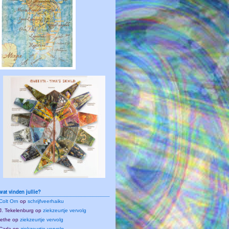
wat vinden jullie?
Colt Orn
op
schrijfveerhaiku
J. Tekelenburg
op
ziekzeurtje vervolg
lethe
op
ziekzeurtje vervolg
Carla
op
ziekzeurtje vervolg