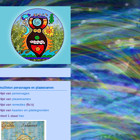
feuilleton personages en plaatsnamen
•lijst van
personages
•lijst van
plaatsnamen
•lijst van
remedies
(flu’s)
•lijst van
kaarten en plattegronden
•deel 1 staat
hier