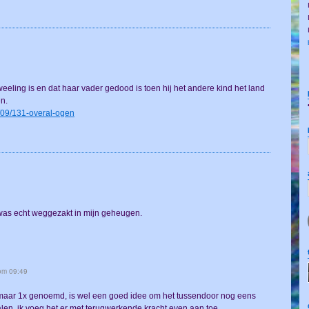
weeling is en dat haar vader gedood is toen hij het andere kind het land
n.
1/09/131-overal-ogen
 was echt weggezakt in mijn geheugen.
om 09:49
 maar 1x genoemd, is wel een goed idee om het tussendoor nog eens
len, ik voeg het er met terugwerkende kracht even aan toe