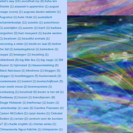
artist's way (24)
arundhati roy (6)
Asha ten
Broeke (1)
assassin's apprentice (1)
august
osage county (1)
augusta davies webster (1)
Augustus (1)
Auke Hulst (1)
australisch
scharnierboekje (11)
autobio (1)
autochtoon
(1)
autorijden (1)
autumn (1)
bach (1)
barbara
kingsolver (3)
bart moeyaert (1)
bauke weistra
(1)
beartown (1)
beautiful animals (1)
becoming a writer (1)
beeld en taal (5)
before
the fall (1)
belastingdienst (1)
belvedere (1)
beppe (2)
bewegen (1)
bezieling (1)
bibliotheek (6)
big little lies (1)
big magic (1)
Bill
Bryson (1)
björnstad (1)
blaasontsteking (6)
Black Narcissus (1)
blindness (1)
bloggen (5)
blogger (1)
boekbloggers (5)
boekenweek (3)
boeketreeks (1)
boekrol (1)
boekschrijfboek (5)
boer zoekt vrouw (2)
boerenprotest (1)
bookarang (1)
boosheid (6)
boven is het stil (1)
Bowlaway (1)
bozum (1)
brandsporen (9)
Bregje Hofstede (1)
briefroman (1)
buien (1)
cahierboekje (1)
cairo (3)
Caroline Franssen (2)
Carson McCullers (1)
carys davies (1)
Celestial
Bodies (1)
censor (2)
centrum voor de kunsten
a7 (2)
charlie english (1)
cherise wolas (1)
Chimamanda Ngozi Adichie (1)
chiropractor (1)