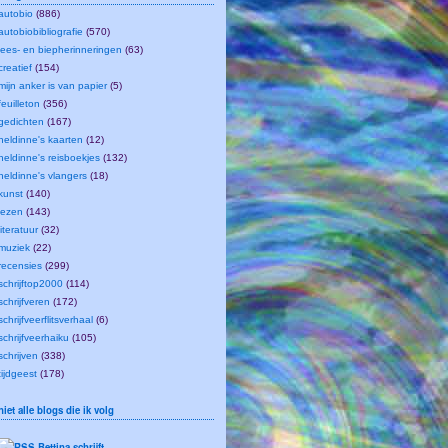
autobio
(886)
autobiobibliografie
(570)
lees- en biepherinneringen
(63)
creatief
(154)
mijn anker is van papier
(5)
feuilleton
(356)
gedichten
(167)
heldinne's kaarten
(12)
heldinne's reisboekjes
(132)
heldinne's vlangers
(18)
kunst
(140)
lezen
(143)
literatuur
(32)
muziek
(22)
recensies
(299)
schrijftop2000
(114)
schrijfveren
(172)
schrijfveerflitsverhaal
(6)
schrijfveerhaiku
(105)
schrijven
(338)
tijdgeest
(178)
niet alle blogs die ik volg
Bettina schrijft