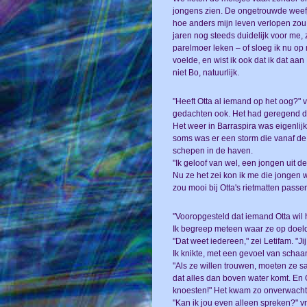
jongens zien. De ongetrouwde weefj
hoe anders mijn leven verlopen zou
jaren nog steeds duidelijk voor me, z
parelmoer leken – of sloeg ik nu op
voelde, en wist ik ook dat ik dat a
niet Bo, natuurlijk.
"Heeft Otta al iemand op het oog?" 
gedachten ook. Het had geregend die
Het weer in Barraspira was eigenlijk a
soms was er een storm die vanaf d
schepen in de haven.
"Ik geloof van wel, een jongen uit de
Nu ze het zei kon ik me die jongen w
zou mooi bij Otta's rietmatten passen,
"Vooropgesteld dat iemand Otta wil 
Ik begreep meteen waar ze op doelde.
"Dat weet iedereen," zei Letifam. "Ji
Ik knikte, met een gevoel van schaam
"Als ze willen trouwen, moeten ze
dat alles dan boven water komt. En Ot
knoesten!" Het kwam zo onverwacht 
"Kan ik jou even alleen spreken?" v