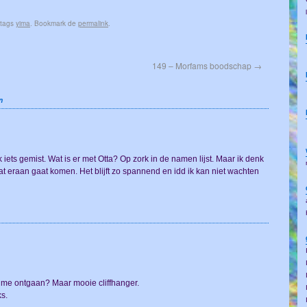
 tags
yima
. Bookmark de
permalink
.
149 – Morfams boodschap
→
n
 iets gemist. Wat is er met Otta? Op zork in de namen lijst. Maar ik denk
wat eraan gaat komen. Het blijft zo spannend en idd ik kan niet wachten
is me ontgaan? Maar mooie cliffhanger.
ks.