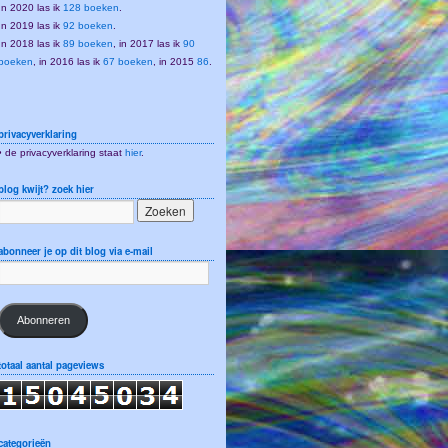
In 2020 las ik
128 boeken
.
In 2019 las ik
92 boeken
.
In 2018 las ik
89 boeken
, in 2017 las ik
90
boeken
, in 2016 las ik
67 boeken
, in 2015
86
.
privacyverklaring
• de privacyverklaring staat
hier
.
blog kwijt? zoek hier
abonneer je op dit blog via e-mail
Abonneren
totaal aantal pageviews
categorieën