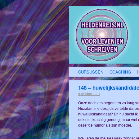
CURSUSSEN
COACHING
148 – huwelijkskandidat
9 oktober 2021
Onze dochters begonnen zo langzame
Nuzafam me destijds vertelde dat ze
huwelijkskandidaat? En nu dacht ik
ook niet krachtig genoeg, maar wel ee
dezelfde humor als zijn moeder.
We lieten de meisjes vaak zonder on