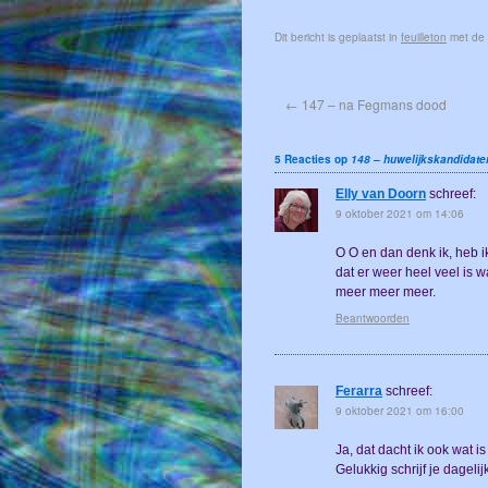
Dit bericht is geplaatst in
feuilleton
met de
←
147 – na Fegmans dood
5 Reacties op
148 – huwelijkskandidate
Elly van Doorn
schreef:
9 oktober 2021 om 14:06
O O en dan denk ik, heb ik
dat er weer heel veel is 
meer meer meer.
Beantwoorden
Ferarra
schreef:
9 oktober 2021 om 16:00
Ja, dat dacht ik ook wat 
Gelukkig schrijf je dagelij