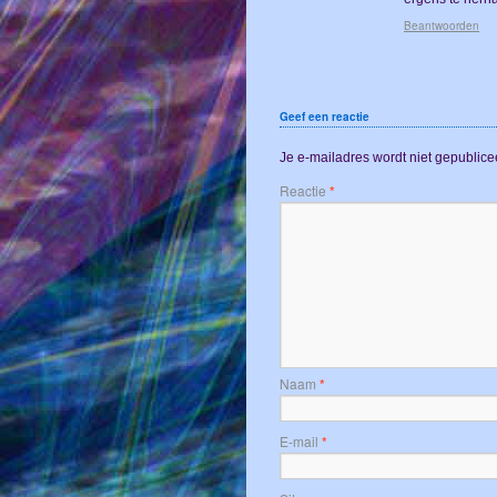
Beantwoorden
Geef een reactie
Je e-mailadres wordt niet gepublice
Reactie
*
Naam
*
E-mail
*