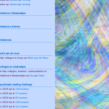
lethe
op
ziekzeurtje vervolg
Heldinne’s Reisboekjes
Heldinne’s Eetreis
Heldenreis
werk aan de muur
mijn collages te koop op
Werk aan de Muur
collages en reisboekjes
al mijn collages, kaarten, cadeaulabels en
Heldinne’s Reisboekjes op
Google Drive
goodreads reading challenge
In 2025 las ik
108 boeken
In 2024 las ik
72 boeken
In 2023 las ik
85 boeken
In 2022 las ik
109 boeken
In 2021 las ik
111 boeken