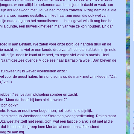
ongens waren altijd te herkennen aan hun sjerp. Ik dacht er vaak aan
 zijn als ik gewoon met Liduva had mogen trouwen. Ik zag hem na al die
ijn lange, magere gestalte, zijn krulhaar, zijn ogen die ook wel van
 mijn oude dag aan het romantiseren … In elk geval wist ik nog hoe het
an Mia gunde, een huwelijk met een man van wie ze kon houden. En dan
vroeg ik aan Letifam. We zaten voor onze borg, de handen druk en de
 nacht, soms viel er een koude drup vanaf het rieten afdak in mijn nek.
ltijd fijn, nooit te koud of te heet, en regen viel vaak 's nachts. Heel
e Naamloze Zee over de Middelzee naar Barraspira woei. Dan bleven de
 zuidweef, hij is wever, vloerkleden enzo."
el voor de geest halen, hij stond soms op de markt met zijn kleden. "Dat
" zei ik.
hebben," zei Letifam plotseling somber en zacht.
 "Maar dat hoeft hij toch niet te weten?"
j toch ook?"
te. Ik was er nooit over begonnen, het leek me te pijnlijk.
 samen met hun Weefheer naar Storeman, voor goedkeuring. Reken maar
ta weet het zelf niet eens. Goh, wat een lastige plank is dit met al die
dat ik het pas begreep toen Morfam al onder ons afdak stond.
roeg ze aan mij.