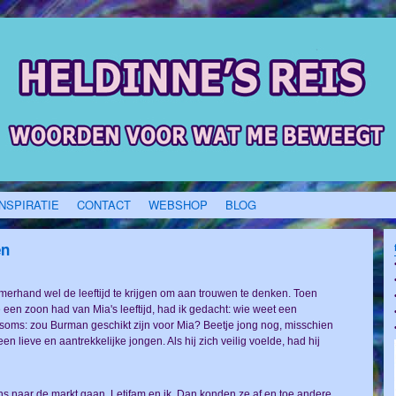
INSPIRATIE
CONTACT
WEBSHOP
BLOG
en
rhand wel de leeftijd te krijgen om aan trouwen te denken. Toen
 een zoon had van Mia's leeftijd, had ik gedacht: wie weet een
 soms: zou Burman geschikt zijn voor Mia? Beetje jong nog, misschien
n lieve en aantrekkelijke jongen. Als hij zich veilig voelde, had hij
s naar de markt gaan, Letifam en ik. Dan konden ze af en toe andere