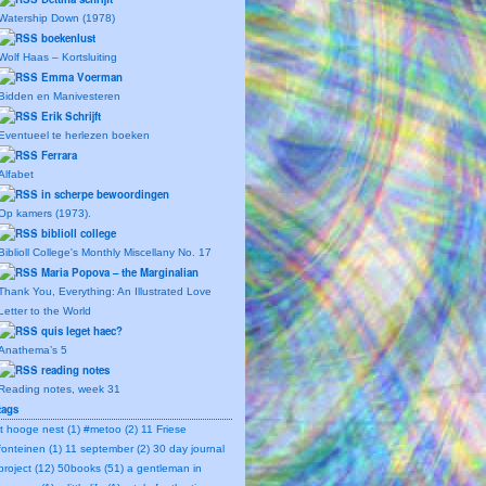
Watership Down (1978)
boekenlust
Wolf Haas – Kortsluiting
Emma Voerman
Bidden en Manivesteren
Erik Schrijft
Eventueel te herlezen boeken
Ferrara
Alfabet
in scherpe bewoordingen
Op kamers (1973).
biblioll college
Biblioll College's Monthly Miscellany No. 17
Maria Popova – the Marginalian
Thank You, Everything: An Illustrated Love
Letter to the World
quis leget haec?
Anathema’s 5
reading notes
Reading notes, week 31
tags
't hooge nest (1)
#metoo (2)
11 Friese
fonteinen (1)
11 september (2)
30 day journal
project (12)
50books (51)
a gentleman in