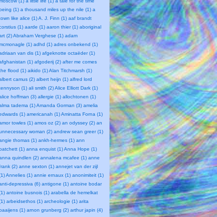
moscow (1)
a little life (1)
a tale for the time
being (1)
a thousand miles up the nile (1)
a
town like alice (1)
A. J. Finn (1)
aaf brandt
corstius (1)
aarde (1)
aaron thier (1)
aboriginal
art (2)
Abraham Verghese (1)
adam
mcmonagle (1)
adhd (1)
adres onbekend (1)
adriaan van dis (1)
afgeknotte octaëder (1)
afghanistan (1)
afgoderij (2)
after me comes
the flood (1)
aikido (1)
Alan Titchmarsh (1)
albert camus (2)
albert heijn (1)
alfred lord
tennyson (1)
ali smith (2)
Alice Elliott Dark (1)
alice hoffman (3)
allergie (1)
allochtonen (1)
alma tadema (1)
Amanda Gorman (3)
amelia
edwards (1)
americanah (1)
Aminatta Forna (1)
amor towles (1)
amos oz (2)
an odyssey (2)
an
unnecessary woman (2)
andrew sean greer (1)
angie thomas (1)
ankh-hermes (1)
ann
patchett (1)
anna enquist (1)
Anna Hope (1)
anna quindlen (2)
annalena mcafee (1)
anne
frank (2)
anne sexton (1)
annejet van der zijl
(1)
Annelies (1)
annie ernaux (1)
anonimiteit (1)
anti-depressiva (6)
antigone (1)
antoine bodar
(1)
antoine busnois (1)
arabella de hemelkat
(1)
arbeidsethos (1)
archeologie (1)
arita
baaijens (1)
arnon grunberg (2)
arthur japin (4)