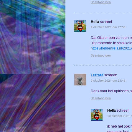
Beantwoorden
Hella
schreef:
9 oktober 2021 om 17:53
Dat Otta er een van een t
uit probeerde te smokkele
https://heldenreis.nl/202
Beantwoorden
Ferrara
schreef:
9 oktober 2021 om 23:43
Dank voor het opfrissen,
Beantwoorden
Hella
schreef:
10 oktober 2021 
ik heb het ook
ergens te herha