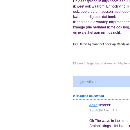
En daar sprong in mijn hoofd een lu
ik weet ook waarom. En toch vind ik 
ook, beeldige prinsessen met hoog 
kwaadaardigs om dat boek.
Ik heb een dia waarop mijn moeder er
kraagje (die herinner ik me ook nog
en je ziet het aan mijn gezicht.
Heel toevallig staat het boek op Marktplaa
Dit bericht is geplaatst in
lees- en biepher
←
jan-willem
2 Reacties op
heksen
Joke
schreef:
3 april 2017 om 13:11
Oh The wave in the mind!! 
Brainpickings. Het is dus