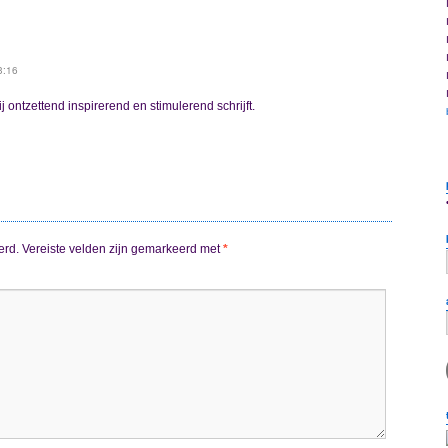
3:16
zij ontzettend inspirerend en stimulerend schrijft.
erd.
Vereiste velden zijn gemarkeerd met
*