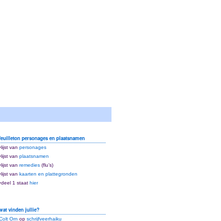
feuilleton personages en plaatsnamen
•lijst van
personages
•lijst van
plaatsnamen
•lijst van
remedies
(flu’s)
•lijst van
kaarten en plattegronden
•deel 1 staat
hier
wat vinden jullie?
Colt Orn
op
schrijfveerhaiku