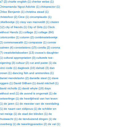
a7 (2)
charlie english (1)
cherise wolas (1)
Chimamanda Ngozi Adichie (1)
chiropractor (1)
Chloe Benjamin (1)
christina stead (1)
christofoor (2)
Circe (1)
circumplaudo (1)
cirkelboekje (1)
cissy van marxveldt (1)
citaten
(12)
city of friends (1)
City of Girls (1)
Clock
without Hands (1)
coillage (1)
collage (84)
coloricombo (1)
column (2)
combinatieboekje
(2)
commonwealth (1)
compassie (1)
connie
palmen (4)
consolations (15)
corolla (2)
corona
(7)
creativiteitsboeken (13)
crusoe's daughter
(1)
cultural appropriation (3)
culturele toe-
eigening (3)
cultuur (2)
cut and paste (1)
da
vinci code (1)
dagboek (10)
dahab (3)
dan
brown (1)
dancing fish and ammonites (1)
daniel mendelsohn (2)
danielle steel (1)
dave
eggers (1)
David Gillham (1)
david mitchell (1)
david nicholls (1)
david whyte (18)
days
without end (1)
de avond is ongemak (1)
de
bekeerlinge (1)
de heerlijkheid van het leven
(1)
de jaren (1)
de meester van de neerdaling
(1)
de naam van oidipous (1)
de schilder en
het meisje (1)
de stad der blinden (1)
de
thuiswacht (1)
de tienduizend dingen (1)
de
toverberg (1)
de tweelingparadox (2)
de val (1)