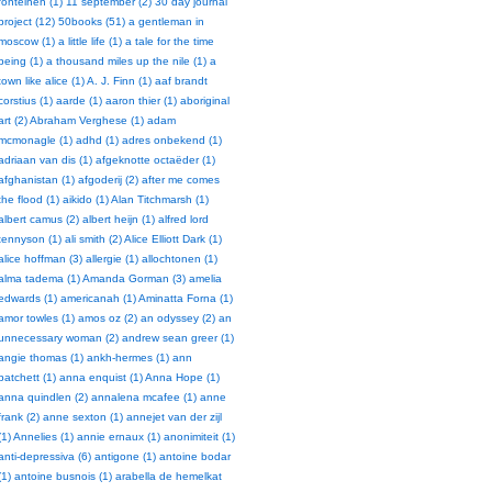
fonteinen (1)
11 september (2)
30 day journal
project (12)
50books (51)
a gentleman in
moscow (1)
a little life (1)
a tale for the time
being (1)
a thousand miles up the nile (1)
a
town like alice (1)
A. J. Finn (1)
aaf brandt
corstius (1)
aarde (1)
aaron thier (1)
aboriginal
art (2)
Abraham Verghese (1)
adam
mcmonagle (1)
adhd (1)
adres onbekend (1)
adriaan van dis (1)
afgeknotte octaëder (1)
afghanistan (1)
afgoderij (2)
after me comes
the flood (1)
aikido (1)
Alan Titchmarsh (1)
albert camus (2)
albert heijn (1)
alfred lord
tennyson (1)
ali smith (2)
Alice Elliott Dark (1)
alice hoffman (3)
allergie (1)
allochtonen (1)
alma tadema (1)
Amanda Gorman (3)
amelia
edwards (1)
americanah (1)
Aminatta Forna (1)
amor towles (1)
amos oz (2)
an odyssey (2)
an
unnecessary woman (2)
andrew sean greer (1)
angie thomas (1)
ankh-hermes (1)
ann
patchett (1)
anna enquist (1)
Anna Hope (1)
anna quindlen (2)
annalena mcafee (1)
anne
frank (2)
anne sexton (1)
annejet van der zijl
(1)
Annelies (1)
annie ernaux (1)
anonimiteit (1)
anti-depressiva (6)
antigone (1)
antoine bodar
(1)
antoine busnois (1)
arabella de hemelkat