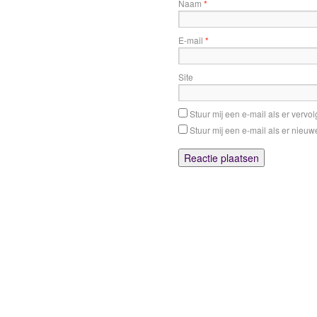
Naam
*
E-mail
*
Site
Stuur mij een e-mail als er vervolg
Stuur mij een e-mail als er nieuwe