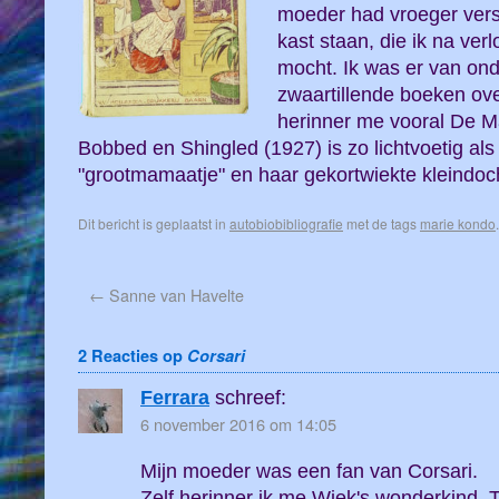
moeder had vroeger versc
kast staan, die ik na verl
mocht. Ik was er van ond
zwaartillende boeken ove
herinner me vooral De M
Bobbed en Shingled (1927) is zo lichtvoetig al
"grootmamaatje" en haar gekortwiekte kleindoc
Dit bericht is geplaatst in
autobiobibliografie
met de tags
marie kondo
←
Sanne van Havelte
2 Reacties op
Corsari
Ferrara
schreef:
6 november 2016 om 14:05
Mijn moeder was een fan van Corsari.
Zelf herinner ik me Wiek's wonderkind. T