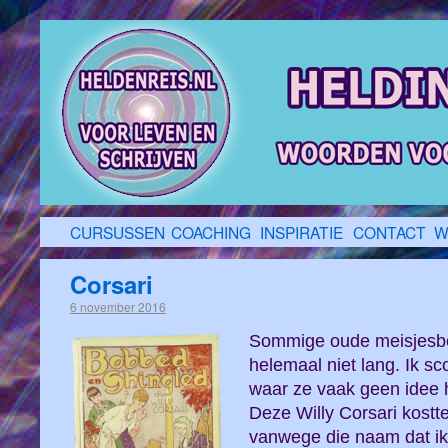
CURSUSSEN
COACHING
INSPIRATIE
CONTACT
W
Corsari
6 november 2016
Sommige oude meisjesbo
helemaal niet lang. Ik sco
waar ze vaak geen idee
Deze Willy Corsari kostt
vanwege die naam dat i