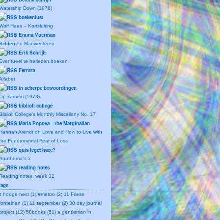
Watership Down (1978)
boekenlust
Wolf Haas – Kortsluiting
Emma Voerman
Bidden en Manivesteren
Erik Schrijft
Eventueel te herlezen boeken
Ferrara
Alfabet
in scherpe bewoordingen
Op kamers (1973).
biblioll college
Biblioll College's Monthly Miscellany No. 17
Maria Popova – the Marginalian
Hannah Arendt on Love and How to Live with
the Fundamental Fear of Loss
quis leget haec?
Anathema’s 5
reading notes
Reading notes, week 32
tags
't hooge nest (1)
#metoo (2)
11 Friese
fonteinen (1)
11 september (2)
30 day journal
project (12)
50books (51)
a gentleman in