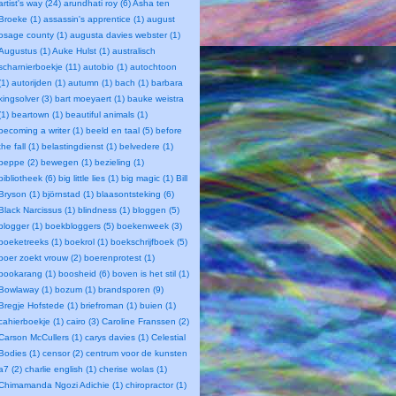
artist's way (24)
arundhati roy (6)
Asha ten
Broeke (1)
assassin's apprentice (1)
august
osage county (1)
augusta davies webster (1)
Augustus (1)
Auke Hulst (1)
australisch
scharnierboekje (11)
autobio (1)
autochtoon
(1)
autorijden (1)
autumn (1)
bach (1)
barbara
kingsolver (3)
bart moeyaert (1)
bauke weistra
(1)
beartown (1)
beautiful animals (1)
becoming a writer (1)
beeld en taal (5)
before
the fall (1)
belastingdienst (1)
belvedere (1)
beppe (2)
bewegen (1)
bezieling (1)
bibliotheek (6)
big little lies (1)
big magic (1)
Bill
Bryson (1)
björnstad (1)
blaasontsteking (6)
Black Narcissus (1)
blindness (1)
bloggen (5)
blogger (1)
boekbloggers (5)
boekenweek (3)
boeketreeks (1)
boekrol (1)
boekschrijfboek (5)
boer zoekt vrouw (2)
boerenprotest (1)
bookarang (1)
boosheid (6)
boven is het stil (1)
Bowlaway (1)
bozum (1)
brandsporen (9)
Bregje Hofstede (1)
briefroman (1)
buien (1)
cahierboekje (1)
cairo (3)
Caroline Franssen (2)
Carson McCullers (1)
carys davies (1)
Celestial
Bodies (1)
censor (2)
centrum voor de kunsten
a7 (2)
charlie english (1)
cherise wolas (1)
Chimamanda Ngozi Adichie (1)
chiropractor (1)