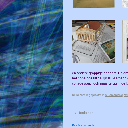
en andere grappige gadgets. Helemaa
het hopeloos uit de tijd is. Niemand
collagevoer. Toch maar terug in de k
Dit bericht is geplaatst in
autobiobibliograf
←
fonteinen
Geef een reactie