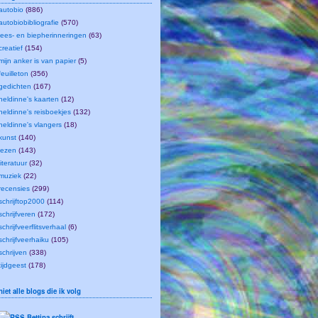
autobio
(886)
autobiobibliografie
(570)
lees- en biepherinneringen
(63)
creatief
(154)
mijn anker is van papier
(5)
feuilleton
(356)
gedichten
(167)
heldinne's kaarten
(12)
heldinne's reisboekjes
(132)
heldinne's vlangers
(18)
kunst
(140)
lezen
(143)
literatuur
(32)
muziek
(22)
recensies
(299)
schrijftop2000
(114)
schrijfveren
(172)
schrijfveerflitsverhaal
(6)
schrijfveerhaiku
(105)
schrijven
(338)
tijdgeest
(178)
niet alle blogs die ik volg
Bettina schrijft