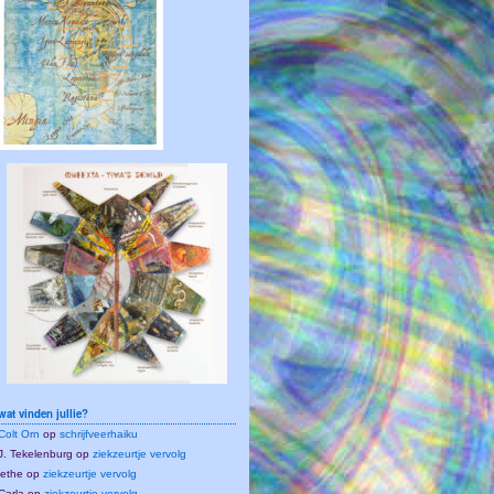
wat vinden jullie?
Colt Orn
op
schrijfveerhaiku
J. Tekelenburg
op
ziekzeurtje vervolg
lethe
op
ziekzeurtje vervolg
Carla
op
ziekzeurtje vervolg