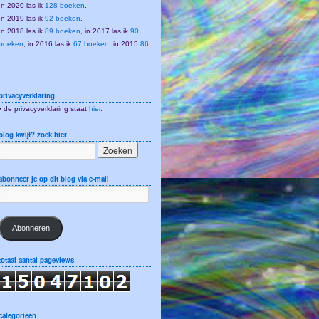
In 2020 las ik
128 boeken
.
In 2019 las ik
92 boeken
.
In 2018 las ik
89 boeken
, in 2017 las ik
90
boeken
, in 2016 las ik
67 boeken
, in 2015
86
.
privacyverklaring
• de privacyverklaring staat
hier
.
blog kwijt? zoek hier
abonneer je op dit blog via e-mail
Abonneren
totaal aantal pageviews
categorieën