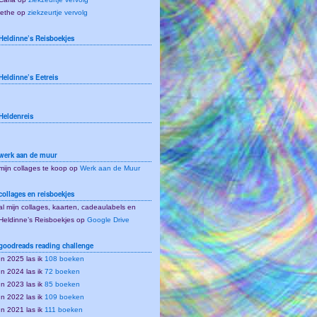
lethe
op
ziekzeurtje vervolg
Heldinne’s Reisboekjes
Heldinne’s Eetreis
Heldenreis
werk aan de muur
mijn collages te koop op
Werk aan de Muur
collages en reisboekjes
al mijn collages, kaarten, cadeaulabels en
Heldinne’s Reisboekjes op
Google Drive
goodreads reading challenge
In 2025 las ik
108 boeken
In 2024 las ik
72 boeken
In 2023 las ik
85 boeken
In 2022 las ik
109 boeken
In 2021 las ik
111 boeken