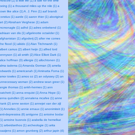
moscow (1)
a little life (1)
a tale for the time
being (1)
a thousand miles up the nile (1)
a
town like alice (1)
A. J. Finn (1)
aaf brandt
corstius (1)
aarde (1)
aaron thier (1)
aboriginal
art (2)
Abraham Verghese (1)
adam
mcmonagle (1)
adhd (1)
adres onbekend (1)
adriaan van dis (1)
afgeknotte octaëder (1)
afghanistan (1)
afgoderij (2)
after me comes
the flood (1)
aikido (1)
Alan Titchmarsh (1)
albert camus (2)
albert heijn (1)
alfred lord
tennyson (1)
ali smith (2)
Alice Elliott Dark (1)
alice hoffman (3)
allergie (1)
allochtonen (1)
alma tadema (1)
Amanda Gorman (3)
amelia
edwards (1)
americanah (1)
Aminatta Forna (1)
amor towles (1)
amos oz (2)
an odyssey (2)
an
unnecessary woman (2)
andrew sean greer (1)
angie thomas (1)
ankh-hermes (1)
ann
patchett (1)
anna enquist (1)
Anna Hope (1)
anna quindlen (2)
annalena mcafee (1)
anne
frank (2)
anne sexton (1)
annejet van der zijl
(1)
Annelies (1)
annie ernaux (1)
anonimiteit (1)
anti-depressiva (6)
antigone (1)
antoine bodar
(1)
antoine busnois (1)
arabella de hemelkat
(1)
arbeidsethos (1)
archeologie (1)
arita
baaijens (1)
arnon grunberg (2)
arthur japin (4)