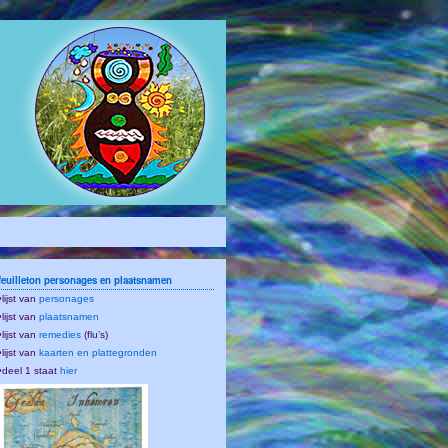
feuilleton personages en plaatsnamen
•lijst van
personages
•lijst van
plaatsnamen
•lijst van
remedies
(flu’s)
•lijst van
kaarten en plattegronden
•deel 1 staat
hier