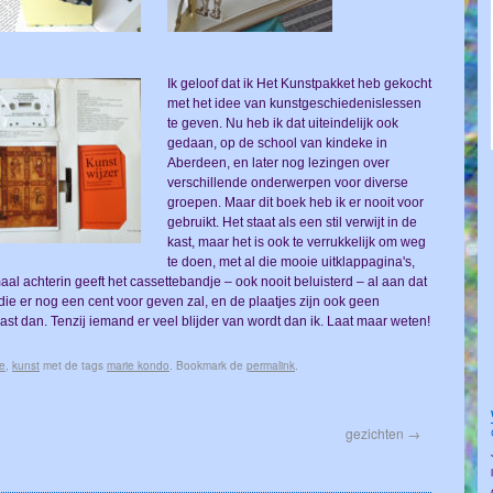
Ik geloof dat ik Het Kunstpakket heb gekocht
met het idee van kunstgeschiedenislessen
te geven. Nu heb ik dat uiteindelijk ook
gedaan, op de school van kindeke in
Aberdeen, en later nog lezingen over
verschillende onderwerpen voor diverse
groepen. Maar dit boek heb ik er nooit voor
gebruikt. Het staat als een stil verwijt in de
kast, maar het is ook te verrukkelijk om weg
te doen, met al die mooie uitklappagina's,
l achterin geeft het cassettebandje – ook nooit beluisterd – al aan dat
 die er nog een cent voor geven zal, en de plaatjes zijn ook geen
ast dan. Tenzij iemand er veel blijder van wordt dan ik. Laat maar weten!
ie
,
kunst
met de tags
marie kondo
. Bookmark de
permalink
.
gezichten
→