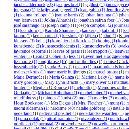
jacobsladderboekje (3)
jacques brel (1)
jagtlust (1)
james joyce 
jongsma (1)
je krijgt wat je geeft (1)
jean gabin (1)
Jennifer Ze
(1)
joanna trollope (1)
joanne harris (2)
johan huzinga (1)
johan
van leeuwen (1)
Jokha Alharthi (1)
jonathan safran foer (1)
Jon
josé saramago (1)
joseph camp (1)
joseph campbell (2)
journaal
(1)
kaandorp (1)
Kamila Shamsie (1)
kanker (1)
kat duff (1)
kat
knoop (1)
kerstkaarten (2)
kerstmis (5)
kijken (1)
kind (1)
Kingd
klussers (3)
kolja (1)
kom hier dat ik u kus (1)
koning (1)
koning
kunstbende (2)
kunstgeschiedenis (1)
kunstonderwijs (3)
kwakza
lawrence osborne (1)
leaves of grass (1)
leesrapport (1)
leeuwar
winter (1)
Leonard Cohen (6)
less (1)
Leven met Hooggevoelig
liz moore (1)
longfibrose (15)
lord of the flies (1)
Louise Glück 
lussenboekje (7)
Lynda Barry (2)
maan (1)
maar buiten is het fe
maltezer kruis (1)
marc marie huijbregts (2)
marcel proust (1)
m
Maria Dermoût (1)
Maria Gainza (1)
Mariana Leky (1)
marie k
mary gordon (1)
Mary Lynn Bracht (1)
mary oliver (3)
matthäus
hunter (1)
Meghan O'Rourke (1)
melmoth (1)
Memories of the 
Ondaatje (1)
Michael Robotham (1)
michel faber (1)
michel van
mindfulness (1)
minoes (1)
mist (2)
moe (1)
moeder (3)
momiga
Hour Bookstore (1)
Mrs Degas (1)
Mrs. Fletcher (1)
munt (1)
m
naomi alderman (1)
narcisme (40)
natalie goldberg (1)
natalie h
nederland (1)
nederland positief (1)
nederlandse waarden (1)
ne
(1)
nina polak (1)
nitrofurantoine (1)
niveaulezen (1)
noah hawl
nordic art (1)
normaal (2)
novembervers (2)
nowelle barnhoorn 
landell (1)
old filth (1)
Old God's Time (1)
ollekebolleke (1)
om