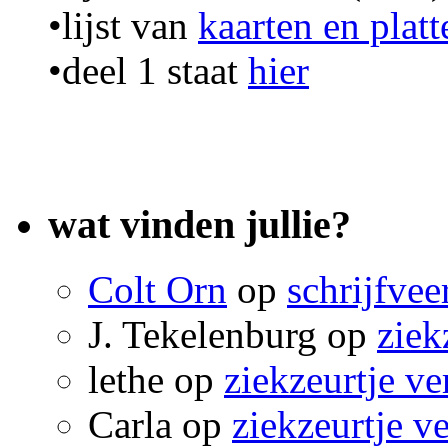
•lijst van
kaarten en plat
•deel 1 staat
hier
wat vinden jullie?
Colt Orn
op
schrijfvee
J. Tekelenburg
op
ziek
lethe
op
ziekzeurtje ve
Carla
op
ziekzeurtje v