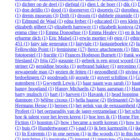
(1)
dichter op de deel (1)
diefstal (1)
dien l. de boer (1)
dik (1)
D
(1)
don delillo (1)
dood (1)
doorgever (1)
doorreis (2)
dorothea 
(1)
drents museum (3)
Drift (1)
droom (1)
dubbele piramide (1)
(1)
Edmund de Waal (1)
edna ferber (1)
educated (1)
een klein 
elizabeth gilbert (2)
elizabeth harrower (1)
elizabeth kostova (2)
emma cline (1)
Emma Donoghue (1)
Emma Healey (1)
en ik h
erbarme dich (1)
Eric Maisel (1)
erwin mortier (4)
eten (1)
ethie
451 (1)
fairy tale generator (1)
fairytale (1)
fantasieboekje (2)
fa
Fellowship Point (1)
feminisme (17)
fierce attachments (1)
film
fototoestel (1)
fractile (1)
Frances Hodgson Burnett (1)
frank w
friesland (2)
frija (25)
gasunie (1)
gebrek is een groot woord (1)
steiner (2)
geraldine brooks (1)
gerbrand bakker (1)
geronimo (
gewapende man (2)
gezien de feiten (1)
gezondheid (3)
giving 
bedoelingen (2)
goodreads (4)
google (1)
govert schilling (1)
G
gutenberg (1)
Gwyneth Lewis (1)
haar naam was sarah (1)
haat
hanny hoogland (1)
Hanny Michaelis (2)
hans aarsman (1)
Han
harry mulisch (1)
hart (1)
harvest (1)
Havank (1)
head hopping 
dunmore (3)
hélène cixous (1)
hella haasse (2)
Helmantel (2)
he
Hermann Hesse (1)
heroes (1)
het geluk van de eenzaamheid (2
Profeet (1)
het oerparadijs van de jager-verzamelaar (1)
het schi
hoe ik talent voor het leven kreeg (1)
hoe lees ik (1)
Home Fire 
Fiction (1)
houston (2)
how i became a north korean (1)
how to 
(1)
huis (5)
Hundertwasser (7)
i-pad (1)
ik ben karmozijn (1)
ik
(1)
In Extremis (1)
in one person (1)
in the woods (1)
in this ho
(2)
inrichting (1)
inspiratie (7)
internet (1)
interview (5)
invalida