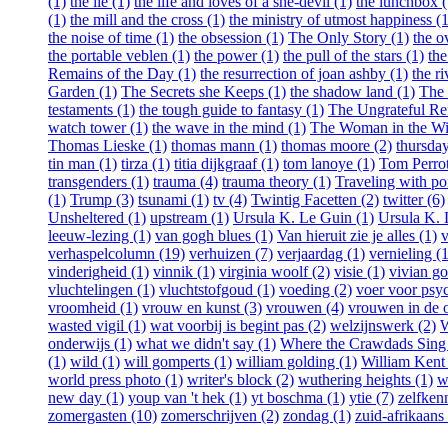
(1)
the lie (1)
the life and loves of a she-devil (1)
the lunchbox (
(1)
the mill and the cross (1)
the ministry of utmost happiness (1
the noise of time (1)
the obsession (1)
The Only Story (1)
the o
the portable veblen (1)
the power (1)
the pull of the stars (1)
th
Remains of the Day (1)
the resurrection of joan ashby (1)
the ri
Garden (1)
The Secrets she Keeps (1)
the shadow land (1)
The 
testaments (1)
the tough guide to fantasy (1)
The Ungrateful Re
watch tower (1)
the wave in the mind (1)
The Woman in the W
Thomas Lieske (1)
thomas mann (1)
thomas moore (2)
thursday
tin man (1)
tirza (1)
titia dijkgraaf (1)
tom lanoye (1)
Tom Perrot
transgenders (1)
trauma (4)
trauma theory (1)
Traveling with po
(1)
Trump (3)
tsunami (1)
tv (4)
Twintig Facetten (2)
twitter (6)
Unsheltered (1)
upstream (1)
Ursula K. Le Guin (1)
Ursula K. 
leeuw-lezing (1)
van gogh blues (1)
Van hieruit zie je alles (1)
v
verhaspelcolumn (19)
verhuizen (7)
verjaardag (1)
vernieling (1
vinderigheid (1)
vinnik (1)
virginia woolf (2)
visie (1)
vivian go
vluchtelingen (1)
vluchtstofgoud (1)
voeding (2)
voer voor psy
vroomheid (1)
vrouw en kunst (3)
vrouwen (4)
vrouwen in de o
wasted vigil (1)
wat voorbij is begint pas (2)
welzijnswerk (2)
W
onderwijs (1)
what we didn't say (1)
Where the Crawdads Sing 
(1)
wild (1)
will gomperts (1)
william golding (1)
William Kent
world press photo (1)
writer's block (2)
wuthering heights (1)
w
new day (1)
youp van 't hek (1)
yt boschma (1)
ytie (7)
zelfkenn
zomergasten (10)
zomerschrijven (2)
zondag (1)
zuid-afrikaans 