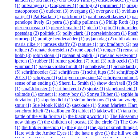
(1)
ontvangen (1)
Oogzenuw (1)
oorlog (2)
opruimen (1)
opzij 
osteoporose (1)
ouderen (3)
overgang (1)
overgave (1)
ovidius 
parijs (1)
Pat Barker (1)
patchouli (1)
paul bassett davies (1)
pau
penelope lively (2)
petra (1)
philip pullman (1)
Philip Roth (1)
pier en oceaan (1)
pierre lemaitre (1)
pietà (1)
pijn (1)
piramiden
poetsdag (2)
politiek (5)
polly clark (1)
porseleinboom (1)
Post
omroep (1)
puntige hendecaëder (1)
pyjamadag (2)
rabih alame
maria rilke (4)
ramses shaffy (2)
rapture (1)
ray bradbury (2)
re
religie (2)
renate dorrestein (2)
rené appel (1)
renger (1)
rense s
hobb (3)
robin sloan (1)
rodaan al galidi (1)
roeland westwout (
iperen (1)
rubber (1)
rumer godden (7)
rumi (3)
ruth ozeki (1)
R
winman (1)
Saskia Goldschmidt (1)
schatkistje (1)
Schokland (
(5)
schrijfmoeder (12)
schrijfsters (1)
schrijftips (15)
schrijftop
2013 (1)
schrijven (1)
schrijven magazine (4)
schrijven online (
sense of an ending (1)
Sherri L. Smith (1)
show don't tell (3)
Sh
(1)
sinaï-klooster (2)
siri hustvedt (2)
sjootz (1)
slapeloosheid (1
solitude (1)
sonnet (1)
sonny boy (1)
Sonya Huber (1)
sophie h
deviation (1)
stapelgedicht (1)
stefan hertmans (1)
stefan zweig 
stuur (1)
Sue Monk Kidd (2)
suezkade (1)
Susan Marletta-Hart 
synchroniciteit (2)
taalfouten (8)
tablet (1)
takkewijf (1)
tana fr
battle of the villa fiorita (1)
the blazing world (1)
The Blossom an
new things (1)
the children of jocasta (3)
the circle (1)
The Cove
(1)
the finkler question (1)
the girls (1)
the god of small things (
Hare with the Amber Eyes (1)
the hate u give (1)
the hill we cl