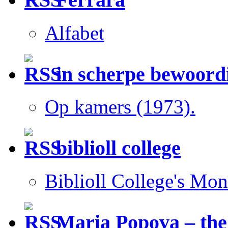
Alfabet
in scherpe bewoord
Op kamers (1973).
biblioll college
Biblioll College's Mo
Maria Popova – the