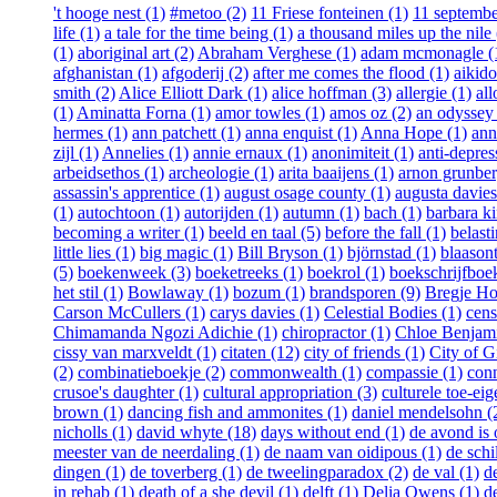
't hooge nest (1)
#metoo (2)
11 Friese fonteinen (1)
11 septembe
life (1)
a tale for the time being (1)
a thousand miles up the nile 
(1)
aboriginal art (2)
Abraham Verghese (1)
adam mcmonagle (
afghanistan (1)
afgoderij (2)
after me comes the flood (1)
aikido
smith (2)
Alice Elliott Dark (1)
alice hoffman (3)
allergie (1)
all
(1)
Aminatta Forna (1)
amor towles (1)
amos oz (2)
an odyssey 
hermes (1)
ann patchett (1)
anna enquist (1)
Anna Hope (1)
ann
zijl (1)
Annelies (1)
annie ernaux (1)
anonimiteit (1)
anti-depres
arbeidsethos (1)
archeologie (1)
arita baaijens (1)
arnon grunber
assassin's apprentice (1)
august osage county (1)
augusta davies
(1)
autochtoon (1)
autorijden (1)
autumn (1)
bach (1)
barbara ki
becoming a writer (1)
beeld en taal (5)
before the fall (1)
belast
little lies (1)
big magic (1)
Bill Bryson (1)
björnstad (1)
blaasont
(5)
boekenweek (3)
boeketreeks (1)
boekrol (1)
boekschrijfboe
het stil (1)
Bowlaway (1)
bozum (1)
brandsporen (9)
Bregje Ho
Carson McCullers (1)
carys davies (1)
Celestial Bodies (1)
cens
Chimamanda Ngozi Adichie (1)
chiropractor (1)
Chloe Benjami
cissy van marxveldt (1)
citaten (12)
city of friends (1)
City of Gi
(2)
combinatieboekje (2)
commonwealth (1)
compassie (1)
conn
crusoe's daughter (1)
cultural appropriation (3)
culturele toe-eig
brown (1)
dancing fish and ammonites (1)
daniel mendelsohn (
nicholls (1)
david whyte (18)
days without end (1)
de avond is
meester van de neerdaling (1)
de naam van oidipous (1)
de schi
dingen (1)
de toverberg (1)
de tweelingparadox (2)
de val (1)
d
in rehab (1)
death of a she devil (1)
delft (1)
Delia Owens (1)
d