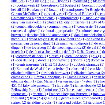
little lies (1)
big magic (1)
Bill Bryson (1)
björnstad (1)
blaasont
(5)
boekenweek (3)
boeketreeks (1)
boekrol (1)
boekschrijfboe
het stil (1)
Bowlaway (1)
bozum (1)
brandsporen (9)
Bregje Ho
Carson McCullers (1)
carys davies (1)
Celestial Bodies (1)
cens
Chimamanda Ngozi Adichie (1)
chiropractor (1)
Chloe Benjami
cissy van marxveldt (1)
citaten (12)
city of friends (1)
City of Gi
(2)
combinatieboekje (2)
commonwealth (1)
compassie (1)
conn
crusoe's daughter (1)
cultural appropriation (3)
culturele toe-eig
brown (1)
dancing fish and ammonites (1)
daniel mendelsohn (
nicholls (1)
david whyte (18)
days without end (1)
de avond is
meester van de neerdaling (1)
de naam van oidipous (1)
de schi
dingen (1)
de toverberg (1)
de tweelingparadox (2)
de val (1)
d
in rehab (1)
death of a she devil (1)
delft (1)
Delia Owens (1)
d
(1)
dichter op de deel (1)
diefstal (1)
dien l. de boer (1)
dik (1)
D
(1)
don delillo (1)
dood (1)
doorgever (1)
doorreis (2)
dorothea 
(1)
drents museum (3)
Drift (1)
droom (1)
dubbele piramide (1)
(1)
Edmund de Waal (1)
edna ferber (1)
educated (1)
een klein 
elizabeth gilbert (2)
elizabeth harrower (1)
elizabeth kostova (2)
emma cline (1)
Emma Donoghue (1)
Emma Healey (1)
en ik h
erbarme dich (1)
Eric Maisel (1)
erwin mortier (4)
eten (1)
ethie
451 (1)
fairy tale generator (1)
fairytale (1)
fantasieboekje (2)
fa
Fellowship Point (1)
feminisme (17)
fierce attachments (1)
film
fototoestel (1)
fractile (1)
Frances Hodgson Burnett (1)
frank w
friesland (2)
frija (25)
gasunie (1)
gebrek is een groot woord (1)
steiner (2)
geraldine brooks (1)
gerbrand bakker (1)
geronimo (