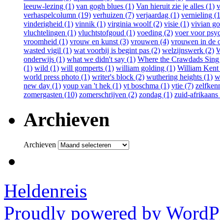
leeuw-lezing (1)
van gogh blues (1)
Van hieruit zie je alles (1)
v
verhaspelcolumn (19)
verhuizen (7)
verjaardag (1)
vernieling (1
vinderigheid (1)
vinnik (1)
virginia woolf (2)
visie (1)
vivian go
vluchtelingen (1)
vluchtstofgoud (1)
voeding (2)
voer voor psy
vroomheid (1)
vrouw en kunst (3)
vrouwen (4)
vrouwen in de o
wasted vigil (1)
wat voorbij is begint pas (2)
welzijnswerk (2)
W
onderwijs (1)
what we didn't say (1)
Where the Crawdads Sing 
(1)
wild (1)
will gomperts (1)
william golding (1)
William Kent
world press photo (1)
writer's block (2)
wuthering heights (1)
w
new day (1)
youp van 't hek (1)
yt boschma (1)
ytie (7)
zelfkenn
zomergasten (10)
zomerschrijven (2)
zondag (1)
zuid-afrikaans 
Archieven
Archieven
Heldenreis
Proudly powered by WordPr