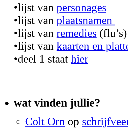
•lijst van
personages
•lijst van
plaatsnamen
•lijst van
remedies
(flu’s)
•lijst van
kaarten en plat
•deel 1 staat
hier
wat vinden jullie?
Colt Orn
op
schrijfvee