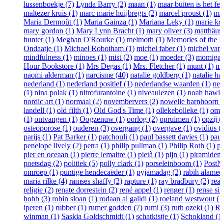
lussenboekje (7)
Lynda Barry (2)
maan (1)
maar buiten is het fe
maltezer kruis (1)
marc marie huijbregts (2)
marcel proust (1)
m
Maria Dermoût (1)
Maria Gainza (1)
Mariana Leky (1)
marie k
mary gordon (1)
Mary Lynn Bracht (1)
mary oliver (3)
matthäus
hunter (1)
Meghan O'Rourke (1)
melmoth (1)
Memories of the 
Ondaatje (1)
Michael Robotham (1)
michel faber (1)
michel van
mindfulness (1)
minoes (1)
mist (2)
moe (1)
moeder (3)
momiga
Hour Bookstore (1)
Mrs Degas (1)
Mrs. Fletcher (1)
munt (1)
m
naomi alderman (1)
narcisme (40)
natalie goldberg (1)
natalie h
nederland (1)
nederland positief (1)
nederlandse waarden (1)
ne
(1)
nina polak (1)
nitrofurantoine (1)
niveaulezen (1)
noah hawl
nordic art (1)
normaal (2)
novembervers (2)
nowelle barnhoorn 
landell (1)
old filth (1)
Old God's Time (1)
ollekebolleke (1)
om
(1)
ontvangen (1)
Oogzenuw (1)
oorlog (2)
opruimen (1)
opzij 
osteoporose (1)
ouderen (3)
overgang (1)
overgave (1)
ovidius 
parijs (1)
Pat Barker (1)
patchouli (1)
paul bassett davies (1)
pau
penelope lively (2)
petra (1)
philip pullman (1)
Philip Roth (1)
pier en oceaan (1)
pierre lemaitre (1)
pietà (1)
pijn (1)
piramiden
poetsdag (2)
politiek (5)
polly clark (1)
porseleinboom (1)
Post
omroep (1)
puntige hendecaëder (1)
pyjamadag (2)
rabih alame
maria rilke (4)
ramses shaffy (2)
rapture (1)
ray bradbury (2)
re
religie (2)
renate dorrestein (2)
rené appel (1)
renger (1)
rense s
hobb (3)
robin sloan (1)
rodaan al galidi (1)
roeland westwout (
iperen (1)
rubber (1)
rumer godden (7)
rumi (3)
ruth ozeki (1)
R
winman (1)
Saskia Goldschmidt (1)
schatkistje (1)
Schokland (