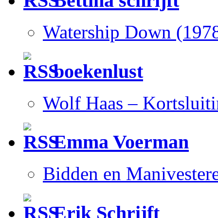
Bettina schrijft
Watership Down (197
boekenlust
Wolf Haas – Kortsluit
Emma Voerman
Bidden en Manivester
Erik Schrijft