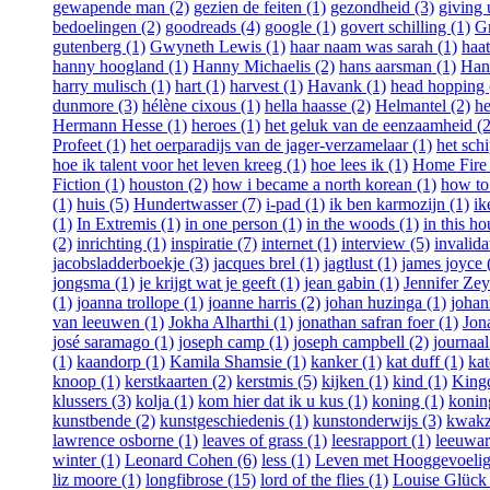
gewapende man (2)
gezien de feiten (1)
gezondheid (3)
giving 
bedoelingen (2)
goodreads (4)
google (1)
govert schilling (1)
G
gutenberg (1)
Gwyneth Lewis (1)
haar naam was sarah (1)
haat
hanny hoogland (1)
Hanny Michaelis (2)
hans aarsman (1)
Han
harry mulisch (1)
hart (1)
harvest (1)
Havank (1)
head hopping 
dunmore (3)
hélène cixous (1)
hella haasse (2)
Helmantel (2)
he
Hermann Hesse (1)
heroes (1)
het geluk van de eenzaamheid (2
Profeet (1)
het oerparadijs van de jager-verzamelaar (1)
het schi
hoe ik talent voor het leven kreeg (1)
hoe lees ik (1)
Home Fire 
Fiction (1)
houston (2)
how i became a north korean (1)
how to 
(1)
huis (5)
Hundertwasser (7)
i-pad (1)
ik ben karmozijn (1)
ik
(1)
In Extremis (1)
in one person (1)
in the woods (1)
in this ho
(2)
inrichting (1)
inspiratie (7)
internet (1)
interview (5)
invalida
jacobsladderboekje (3)
jacques brel (1)
jagtlust (1)
james joyce 
jongsma (1)
je krijgt wat je geeft (1)
jean gabin (1)
Jennifer Ze
(1)
joanna trollope (1)
joanne harris (2)
johan huzinga (1)
johan
van leeuwen (1)
Jokha Alharthi (1)
jonathan safran foer (1)
Jon
josé saramago (1)
joseph camp (1)
joseph campbell (2)
journaal
(1)
kaandorp (1)
Kamila Shamsie (1)
kanker (1)
kat duff (1)
kat
knoop (1)
kerstkaarten (2)
kerstmis (5)
kijken (1)
kind (1)
Kingd
klussers (3)
kolja (1)
kom hier dat ik u kus (1)
koning (1)
koning
kunstbende (2)
kunstgeschiedenis (1)
kunstonderwijs (3)
kwakza
lawrence osborne (1)
leaves of grass (1)
leesrapport (1)
leeuwar
winter (1)
Leonard Cohen (6)
less (1)
Leven met Hooggevoelig
liz moore (1)
longfibrose (15)
lord of the flies (1)
Louise Glück 