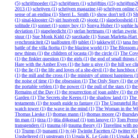
(5)
schrijfmoeder (12)
schrijfsters (1)
schrijftips (15)
schrijftop
2013 (1)
schrijven (1)
schrijven magazine (4)
schrijven online (
sense of an ending (1)
Sherri L. Smith (1)
show don't tell (3)
Sh
(1)
sinaï-klooster (2)
siri hustvedt (2)
sjootz (1)
slapeloosheid (1
solitude (1)
sonnet (1)
sonny boy (1)
Sonya Huber (1)
sophie h
deviation (1)
stapelgedicht (1)
stefan hertmans (1)
stefan zweig 
stuur (1)
Sue Monk Kidd (2)
suezkade (1)
Susan Marletta-Hart 
synchroniciteit (2)
taalfouten (8)
tablet (1)
takkewijf (1)
tana fr
battle of the villa fiorita (1)
the blazing world (1)
The Blossom an
new things (1)
the children of jocasta (3)
the circle (1)
The Cove
(1)
the finkler question (1)
the girls (1)
the god of small things (
Hare with the Amber Eyes (1)
the hate u give (1)
the hill we cl
(1)
the lie (1)
the life and loves of a she-devil (1)
the lunchbox (
(1)
the mill and the cross (1)
the ministry of utmost happiness (1
the noise of time (1)
the obsession (1)
The Only Story (1)
the o
the portable veblen (1)
the power (1)
the pull of the stars (1)
th
Remains of the Day (1)
the resurrection of joan ashby (1)
the ri
Garden (1)
The Secrets she Keeps (1)
the shadow land (1)
The 
testaments (1)
the tough guide to fantasy (1)
The Ungrateful Re
watch tower (1)
the wave in the mind (1)
The Woman in the W
Thomas Lieske (1)
thomas mann (1)
thomas moore (2)
thursday
tin man (1)
tirza (1)
titia dijkgraaf (1)
tom lanoye (1)
Tom Perrot
transgenders (1)
trauma (4)
trauma theory (1)
Traveling with po
(1)
Trump (3)
tsunami (1)
tv (4)
Twintig Facetten (2)
twitter (6)
Unsheltered (1)
upstream (1)
Ursula K. Le Guin (1)
Ursula K. 