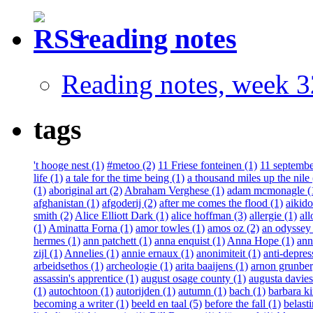
reading notes
Reading notes, week 3
tags
't hooge nest (1)
#metoo (2)
11 Friese fonteinen (1)
11 septembe
life (1)
a tale for the time being (1)
a thousand miles up the nile 
(1)
aboriginal art (2)
Abraham Verghese (1)
adam mcmonagle (
afghanistan (1)
afgoderij (2)
after me comes the flood (1)
aikido
smith (2)
Alice Elliott Dark (1)
alice hoffman (3)
allergie (1)
all
(1)
Aminatta Forna (1)
amor towles (1)
amos oz (2)
an odyssey 
hermes (1)
ann patchett (1)
anna enquist (1)
Anna Hope (1)
ann
zijl (1)
Annelies (1)
annie ernaux (1)
anonimiteit (1)
anti-depres
arbeidsethos (1)
archeologie (1)
arita baaijens (1)
arnon grunber
assassin's apprentice (1)
august osage county (1)
augusta davies
(1)
autochtoon (1)
autorijden (1)
autumn (1)
bach (1)
barbara ki
becoming a writer (1)
beeld en taal (5)
before the fall (1)
belast