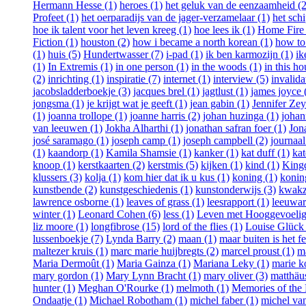
Hermann Hesse (1)
heroes (1)
het geluk van de eenzaamheid (2
Profeet (1)
het oerparadijs van de jager-verzamelaar (1)
het schi
hoe ik talent voor het leven kreeg (1)
hoe lees ik (1)
Home Fire 
Fiction (1)
houston (2)
how i became a north korean (1)
how to 
(1)
huis (5)
Hundertwasser (7)
i-pad (1)
ik ben karmozijn (1)
ik
(1)
In Extremis (1)
in one person (1)
in the woods (1)
in this ho
(2)
inrichting (1)
inspiratie (7)
internet (1)
interview (5)
invalida
jacobsladderboekje (3)
jacques brel (1)
jagtlust (1)
james joyce 
jongsma (1)
je krijgt wat je geeft (1)
jean gabin (1)
Jennifer Ze
(1)
joanna trollope (1)
joanne harris (2)
johan huzinga (1)
johan
van leeuwen (1)
Jokha Alharthi (1)
jonathan safran foer (1)
Jon
josé saramago (1)
joseph camp (1)
joseph campbell (2)
journaal
(1)
kaandorp (1)
Kamila Shamsie (1)
kanker (1)
kat duff (1)
kat
knoop (1)
kerstkaarten (2)
kerstmis (5)
kijken (1)
kind (1)
Kingd
klussers (3)
kolja (1)
kom hier dat ik u kus (1)
koning (1)
koning
kunstbende (2)
kunstgeschiedenis (1)
kunstonderwijs (3)
kwakza
lawrence osborne (1)
leaves of grass (1)
leesrapport (1)
leeuwar
winter (1)
Leonard Cohen (6)
less (1)
Leven met Hooggevoelig
liz moore (1)
longfibrose (15)
lord of the flies (1)
Louise Glück 
lussenboekje (7)
Lynda Barry (2)
maan (1)
maar buiten is het fe
maltezer kruis (1)
marc marie huijbregts (2)
marcel proust (1)
m
Maria Dermoût (1)
Maria Gainza (1)
Mariana Leky (1)
marie k
mary gordon (1)
Mary Lynn Bracht (1)
mary oliver (3)
matthäus
hunter (1)
Meghan O'Rourke (1)
melmoth (1)
Memories of the 
Ondaatje (1)
Michael Robotham (1)
michel faber (1)
michel van