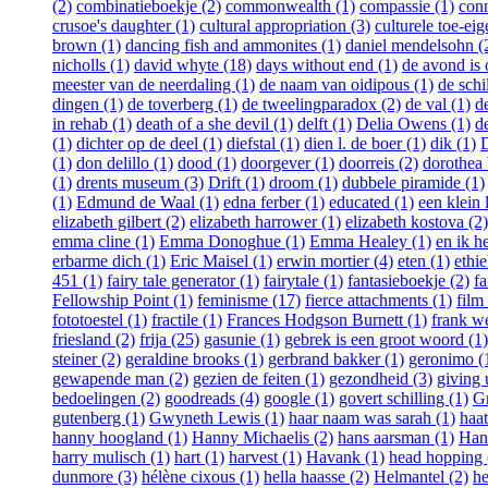
(2)
combinatieboekje (2)
commonwealth (1)
compassie (1)
conn
crusoe's daughter (1)
cultural appropriation (3)
culturele toe-eig
brown (1)
dancing fish and ammonites (1)
daniel mendelsohn (
nicholls (1)
david whyte (18)
days without end (1)
de avond is
meester van de neerdaling (1)
de naam van oidipous (1)
de schi
dingen (1)
de toverberg (1)
de tweelingparadox (2)
de val (1)
d
in rehab (1)
death of a she devil (1)
delft (1)
Delia Owens (1)
d
(1)
dichter op de deel (1)
diefstal (1)
dien l. de boer (1)
dik (1)
D
(1)
don delillo (1)
dood (1)
doorgever (1)
doorreis (2)
dorothea 
(1)
drents museum (3)
Drift (1)
droom (1)
dubbele piramide (1)
(1)
Edmund de Waal (1)
edna ferber (1)
educated (1)
een klein 
elizabeth gilbert (2)
elizabeth harrower (1)
elizabeth kostova (2)
emma cline (1)
Emma Donoghue (1)
Emma Healey (1)
en ik h
erbarme dich (1)
Eric Maisel (1)
erwin mortier (4)
eten (1)
ethie
451 (1)
fairy tale generator (1)
fairytale (1)
fantasieboekje (2)
fa
Fellowship Point (1)
feminisme (17)
fierce attachments (1)
film
fototoestel (1)
fractile (1)
Frances Hodgson Burnett (1)
frank w
friesland (2)
frija (25)
gasunie (1)
gebrek is een groot woord (1)
steiner (2)
geraldine brooks (1)
gerbrand bakker (1)
geronimo (
gewapende man (2)
gezien de feiten (1)
gezondheid (3)
giving 
bedoelingen (2)
goodreads (4)
google (1)
govert schilling (1)
G
gutenberg (1)
Gwyneth Lewis (1)
haar naam was sarah (1)
haat
hanny hoogland (1)
Hanny Michaelis (2)
hans aarsman (1)
Han
harry mulisch (1)
hart (1)
harvest (1)
Havank (1)
head hopping 
dunmore (3)
hélène cixous (1)
hella haasse (2)
Helmantel (2)
he