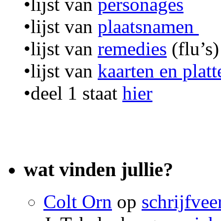
•lijst van
personages
•lijst van
plaatsnamen
•lijst van
remedies
(flu’s)
•lijst van
kaarten en plat
•deel 1 staat
hier
wat vinden jullie?
Colt Orn
op
schrijfvee