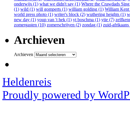
onderwijs (1)
what we didn't say (1)
Where the Crawdads Sing 
(1)
wild (1)
will gomperts (1)
william golding (1)
William Kent
world press photo (1)
writer's block (2)
wuthering heights (1)
w
new day (1)
youp van 't hek (1)
yt boschma (1)
ytie (7)
zelfkenn
zomergasten (10)
zomerschrijven (2)
zondag (1)
zuid-afrikaans 
Archieven
Archieven
Heldenreis
Proudly powered by WordPr