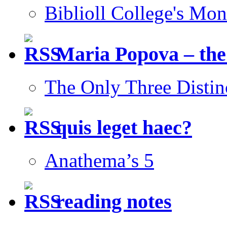
Biblioll College's Mo
Maria Popova – the
The Only Three Distin
quis leget haec?
Anathema’s 5
reading notes