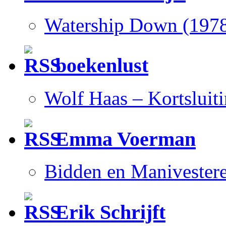
Watership Down (197
boekenlust
Wolf Haas – Kortsluit
Emma Voerman
Bidden en Manivester
Erik Schrijft