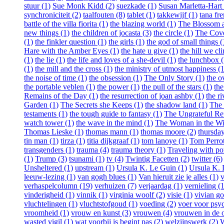
stuur (1)
Sue Monk Kidd (2)
suezkade (1)
Susan Marletta-Hart 
synchroniciteit (2)
taalfouten (8)
tablet (1)
takkewijf (1)
tana fr
battle of the villa fiorita (1)
the blazing world (1)
The Blossom an
new things (1)
the children of jocasta (3)
the circle (1)
The Cove
(1)
the finkler question (1)
the girls (1)
the god of small things (
Hare with the Amber Eyes (1)
the hate u give (1)
the hill we cl
(1)
the lie (1)
the life and loves of a she-devil (1)
the lunchbox (
(1)
the mill and the cross (1)
the ministry of utmost happiness (1
the noise of time (1)
the obsession (1)
The Only Story (1)
the o
the portable veblen (1)
the power (1)
the pull of the stars (1)
th
Remains of the Day (1)
the resurrection of joan ashby (1)
the ri
Garden (1)
The Secrets she Keeps (1)
the shadow land (1)
The 
testaments (1)
the tough guide to fantasy (1)
The Ungrateful Re
watch tower (1)
the wave in the mind (1)
The Woman in the W
Thomas Lieske (1)
thomas mann (1)
thomas moore (2)
thursday
tin man (1)
tirza (1)
titia dijkgraaf (1)
tom lanoye (1)
Tom Perrot
transgenders (1)
trauma (4)
trauma theory (1)
Traveling with po
(1)
Trump (3)
tsunami (1)
tv (4)
Twintig Facetten (2)
twitter (6)
Unsheltered (1)
upstream (1)
Ursula K. Le Guin (1)
Ursula K. 
leeuw-lezing (1)
van gogh blues (1)
Van hieruit zie je alles (1)
v
verhaspelcolumn (19)
verhuizen (7)
verjaardag (1)
vernieling (1
vinderigheid (1)
vinnik (1)
virginia woolf (2)
visie (1)
vivian go
vluchtelingen (1)
vluchtstofgoud (1)
voeding (2)
voer voor psy
vroomheid (1)
vrouw en kunst (3)
vrouwen (4)
vrouwen in de o
wasted vigil (1)
wat voorbij is begint pas (2)
welzijnswerk (2)
W