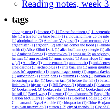
Reading notes, week 3
tags
't hooge nest (1)
#metoo (2)
11 Friese fonteinen (1)
11 septembe
life (1)
a tale for the time being (1)
a thousand miles up the nile 
(1)
aboriginal art (2)
Abraham Verghese (1)
adam mcmonagle (
afghanistan (1)
afgoderij (2)
after me comes the flood (1)
aikido
smith (2)
Alice Elliott Dark (1)
alice hoffman (3)
allergie (1)
all
(1)
Aminatta Forna (1)
amor towles (1)
amos oz (2)
an odyssey 
hermes (1)
ann patchett (1)
anna enquist (1)
Anna Hope (1)
ann
zijl (1)
Annelies (1)
annie ernaux (1)
anonimiteit (1)
anti-depres
arbeidsethos (1)
archeologie (1)
arita baaijens (1)
arnon grunber
assassin's apprentice (1)
august osage county (1)
augusta davies
(1)
autochtoon (1)
autorijden (1)
autumn (1)
bach (1)
barbara ki
becoming a writer (1)
beeld en taal (5)
before the fall (1)
belast
little lies (1)
big magic (1)
Bill Bryson (1)
björnstad (1)
blaasont
(5)
boekenweek (3)
boeketreeks (1)
boekrol (1)
boekschrijfboe
het stil (1)
Bowlaway (1)
bozum (1)
brandsporen (9)
Bregje Ho
Carson McCullers (1)
carys davies (1)
Celestial Bodies (1)
cens
Chimamanda Ngozi Adichie (1)
chiropractor (1)
Chloe Benjami
cissy van marxveldt (1)
citaten (12)
city of friends (1)
City of Gi