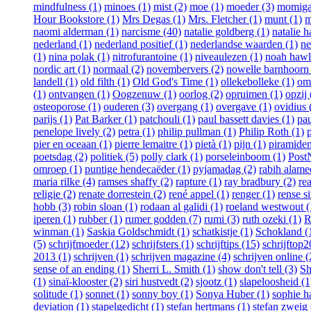
mindfulness (1)
minoes (1)
mist (2)
moe (1)
moeder (3)
momiga
Hour Bookstore (1)
Mrs Degas (1)
Mrs. Fletcher (1)
munt (1)
m
naomi alderman (1)
narcisme (40)
natalie goldberg (1)
natalie h
nederland (1)
nederland positief (1)
nederlandse waarden (1)
ne
(1)
nina polak (1)
nitrofurantoine (1)
niveaulezen (1)
noah hawl
nordic art (1)
normaal (2)
novembervers (2)
nowelle barnhoorn 
landell (1)
old filth (1)
Old God's Time (1)
ollekebolleke (1)
om
(1)
ontvangen (1)
Oogzenuw (1)
oorlog (2)
opruimen (1)
opzij 
osteoporose (1)
ouderen (3)
overgang (1)
overgave (1)
ovidius 
parijs (1)
Pat Barker (1)
patchouli (1)
paul bassett davies (1)
pau
penelope lively (2)
petra (1)
philip pullman (1)
Philip Roth (1)
pier en oceaan (1)
pierre lemaitre (1)
pietà (1)
pijn (1)
piramiden
poetsdag (2)
politiek (5)
polly clark (1)
porseleinboom (1)
Post
omroep (1)
puntige hendecaëder (1)
pyjamadag (2)
rabih alame
maria rilke (4)
ramses shaffy (2)
rapture (1)
ray bradbury (2)
re
religie (2)
renate dorrestein (2)
rené appel (1)
renger (1)
rense s
hobb (3)
robin sloan (1)
rodaan al galidi (1)
roeland westwout (
iperen (1)
rubber (1)
rumer godden (7)
rumi (3)
ruth ozeki (1)
R
winman (1)
Saskia Goldschmidt (1)
schatkistje (1)
Schokland (
(5)
schrijfmoeder (12)
schrijfsters (1)
schrijftips (15)
schrijftop
2013 (1)
schrijven (1)
schrijven magazine (4)
schrijven online (
sense of an ending (1)
Sherri L. Smith (1)
show don't tell (3)
Sh
(1)
sinaï-klooster (2)
siri hustvedt (2)
sjootz (1)
slapeloosheid (1
solitude (1)
sonnet (1)
sonny boy (1)
Sonya Huber (1)
sophie h
deviation (1)
stapelgedicht (1)
stefan hertmans (1)
stefan zweig 