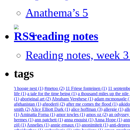
Anathema’s 5
reading notes
Reading notes, week 3
tags
't hooge nest (1)
#metoo (2)
11 Friese fonteinen (1)
11 septembe
life (1)
a tale for the time being (1)
a thousand miles up the nile 
(1)
aboriginal art (2)
Abraham Verghese (1)
adam mcmonagle (
afghanistan (1)
afgoderij (2)
after me comes the flood (1)
aikido
smith (2)
Alice Elliott Dark (1)
alice hoffman (3)
allergie (1)
all
(1)
Aminatta Forna (1)
amor towles (1)
amos oz (2)
an odyssey 
hermes (1)
ann patchett (1)
anna enquist (1)
Anna Hope (1)
ann
zijl (1)
Annelies (1)
annie ernaux (1)
anonimiteit (1)
anti-depres