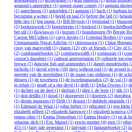
arbeidsethos (1)
archeologie (1)
arita baaijens (1)
arnon grunber
assassin's apprentice (1)
august osage county (1)
augusta davies
(1)
autochtoon (1)
autorijden (1)
autumn (1)
bach (1)
barbara ki
becoming a writer (1)
beeld en taal (5)
before the fall (1)
belast
little lies (1)
big magic (1)
Bill Bryson (1)
björnstad (1)
blaasont
(5)
boekenweek (3)
boeketreeks (1)
boekrol (1)
boekschrijfboe
het stil (1)
Bowlaway (1)
bozum (1)
brandsporen (9)
Bregje Ho
Carson McCullers (1)
carys davies (1)
Celestial Bodies (1)
cens
Chimamanda Ngozi Adichie (1)
chiropractor (1)
Chloe Benjami
cissy van marxveldt (1)
citaten (12)
city of friends (1)
City of Gi
(2)
combinatieboekje (2)
commonwealth (1)
compassie (1)
conn
crusoe's daughter (1)
cultural appropriation (3)
culturele toe-eig
brown (1)
dancing fish and ammonites (1)
daniel mendelsohn (
nicholls (1)
david whyte (18)
days without end (1)
de avond is
meester van de neerdaling (1)
de naam van oidipous (1)
de schi
dingen (1)
de toverberg (1)
de tweelingparadox (2)
de val (1)
d
in rehab (1)
death of a she devil (1)
delft (1)
Delia Owens (1)
d
(1)
dichter op de deel (1)
diefstal (1)
dien l. de boer (1)
dik (1)
D
(1)
don delillo (1)
dood (1)
doorgever (1)
doorreis (2)
dorothea 
(1)
drents museum (3)
Drift (1)
droom (1)
dubbele piramide (1)
(1)
Edmund de Waal (1)
edna ferber (1)
educated (1)
een klein 
elizabeth gilbert (2)
elizabeth harrower (1)
elizabeth kostova (2)
emma cline (1)
Emma Donoghue (1)
Emma Healey (1)
en ik h
erbarme dich (1)
Eric Maisel (1)
erwin mortier (4)
eten (1)
ethie
451 (1)
fairy tale generator (1)
fairytale (1)
fantasieboekje (2)
fa