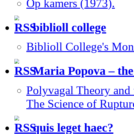
Op kamers (1973).
biblioll college
Biblioll College's Mo
Maria Popova – the
Polyvagal Theory and 
The Science of Rupture
quis leget haec?