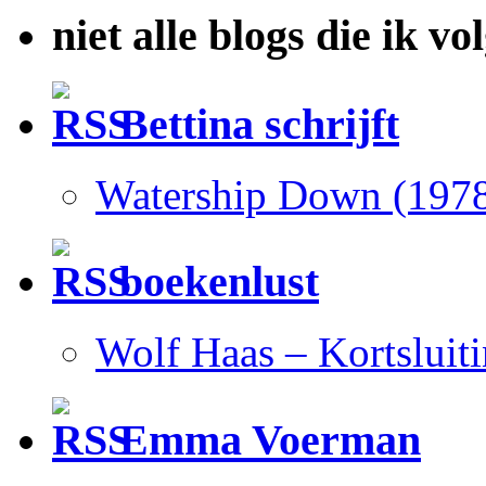
niet alle blogs die ik vo
Bettina schrijft
Watership Down (197
boekenlust
Wolf Haas – Kortsluit
Emma Voerman