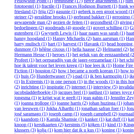
Fellowship Point (1)
feminisme (17)
fierce attachments (1)
film
fototoestel (1)
fractile (1)
Frances Hodgson Burnett (1)
frank w
friesland (2)
frija (25)
gasunie (1)
gebrek is een groot woord (1)
steiner (2)
geraldine brooks (1)
gerbrand bakker (1)
geronimo (
gewapende man (2)
gezien de feiten (1)
gezondheid (3)
giving 
bedoelingen (2)
goodreads (4)
google (1)
govert schilling (1)
G
gutenberg (1)
Gwyneth Lewis (1)
haar naam was sarah (1)
haat
hanny hoogland (1)
Hanny Michaelis (2)
hans aarsman (1)
Han
harry mulisch (1)
hart (1)
harvest (1)
Havank (1)
head hopping 
dunmore (3)
hélène cixous (1)
hella haasse (2)
Helmantel (2)
he
Hermann Hesse (1)
heroes (1)
het geluk van de eenzaamheid (2
Profeet (1)
het oerparadijs van de jager-verzamelaar (1)
het schi
hoe ik talent voor het leven kreeg (1)
hoe lees ik (1)
Home Fire 
Fiction (1)
houston (2)
how i became a north korean (1)
how to 
(1)
huis (5)
Hundertwasser (7)
i-pad (1)
ik ben karmozijn (1)
ik
(1)
In Extremis (1)
in one person (1)
in the woods (1)
in this ho
(2)
inrichting (1)
inspiratie (7)
internet (1)
interview (5)
invalida
jacobsladderboekje (3)
jacques brel (1)
jagtlust (1)
james joyce 
jongsma (1)
je krijgt wat je geeft (1)
jean gabin (1)
Jennifer Ze
(1)
joanna trollope (1)
joanne harris (2)
johan huzinga (1)
johan
van leeuwen (1)
Jokha Alharthi (1)
jonathan safran foer (1)
Jon
josé saramago (1)
joseph camp (1)
joseph campbell (2)
journaal
(1)
kaandorp (1)
Kamila Shamsie (1)
kanker (1)
kat duff (1)
kat
knoop (1)
kerstkaarten (2)
kerstmis (5)
kijken (1)
kind (1)
Kingd
klussers (3)
kolja (1)
kom hier dat ik u kus (1)
koning (1)
koning