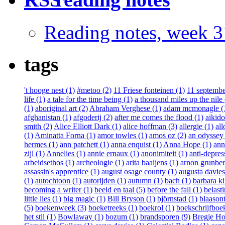
Reading notes, week 3
tags
't hooge nest (1)
#metoo (2)
11 Friese fonteinen (1)
11 septembe
life (1)
a tale for the time being (1)
a thousand miles up the nile 
(1)
aboriginal art (2)
Abraham Verghese (1)
adam mcmonagle (
afghanistan (1)
afgoderij (2)
after me comes the flood (1)
aikido
smith (2)
Alice Elliott Dark (1)
alice hoffman (3)
allergie (1)
all
(1)
Aminatta Forna (1)
amor towles (1)
amos oz (2)
an odyssey 
hermes (1)
ann patchett (1)
anna enquist (1)
Anna Hope (1)
ann
zijl (1)
Annelies (1)
annie ernaux (1)
anonimiteit (1)
anti-depres
arbeidsethos (1)
archeologie (1)
arita baaijens (1)
arnon grunber
assassin's apprentice (1)
august osage county (1)
augusta davies
(1)
autochtoon (1)
autorijden (1)
autumn (1)
bach (1)
barbara ki
becoming a writer (1)
beeld en taal (5)
before the fall (1)
belast
little lies (1)
big magic (1)
Bill Bryson (1)
björnstad (1)
blaasont
(5)
boekenweek (3)
boeketreeks (1)
boekrol (1)
boekschrijfboe
het stil (1)
Bowlaway (1)
bozum (1)
brandsporen (9)
Bregje Ho