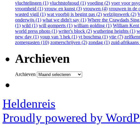
vluchtelingen (1)
vluchtstofgoud (1)
voeding (2)
voer voor psy
vroomheid (1)
vrouw en kunst (3)
vrouwen (4)
vrouwen in de o
wasted vigil (1)
wat voorbij is begint pas (2)
welzijnswerk (2)
W
onderwijs (1)
what we didn't say (1)
Where the Crawdads Sing 
(1)
wild (1)
will gomperts (1)
william golding (1)
William Kent
world press photo (1)
writer's block (2)
wuthering heights (1)
w
new day (1)
youp van 't hek (1)
yt boschma (1)
ytie (7)
zelfkenn
zomergasten (10)
zomerschrijven (2)
zondag (1)
zuid-afrikaans 
Archieven
Archieven
Heldenreis
Proudly powered by WordPr