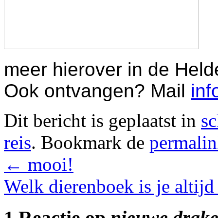
meer hierover in de Helde
Ook ontvangen? Mail
inf
Dit bericht is geplaatst in
sc
reis
. Bookmark de
permali
←
mooi!
Welk dierenboek is je altij
1 Reactie op
nieuwe drake