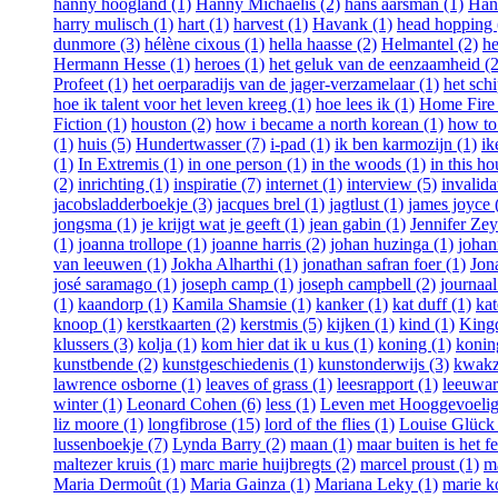
hanny hoogland (1)
Hanny Michaelis (2)
hans aarsman (1)
Han
harry mulisch (1)
hart (1)
harvest (1)
Havank (1)
head hopping 
dunmore (3)
hélène cixous (1)
hella haasse (2)
Helmantel (2)
he
Hermann Hesse (1)
heroes (1)
het geluk van de eenzaamheid (2
Profeet (1)
het oerparadijs van de jager-verzamelaar (1)
het schi
hoe ik talent voor het leven kreeg (1)
hoe lees ik (1)
Home Fire 
Fiction (1)
houston (2)
how i became a north korean (1)
how to 
(1)
huis (5)
Hundertwasser (7)
i-pad (1)
ik ben karmozijn (1)
ik
(1)
In Extremis (1)
in one person (1)
in the woods (1)
in this ho
(2)
inrichting (1)
inspiratie (7)
internet (1)
interview (5)
invalida
jacobsladderboekje (3)
jacques brel (1)
jagtlust (1)
james joyce 
jongsma (1)
je krijgt wat je geeft (1)
jean gabin (1)
Jennifer Ze
(1)
joanna trollope (1)
joanne harris (2)
johan huzinga (1)
johan
van leeuwen (1)
Jokha Alharthi (1)
jonathan safran foer (1)
Jon
josé saramago (1)
joseph camp (1)
joseph campbell (2)
journaal
(1)
kaandorp (1)
Kamila Shamsie (1)
kanker (1)
kat duff (1)
kat
knoop (1)
kerstkaarten (2)
kerstmis (5)
kijken (1)
kind (1)
Kingd
klussers (3)
kolja (1)
kom hier dat ik u kus (1)
koning (1)
koning
kunstbende (2)
kunstgeschiedenis (1)
kunstonderwijs (3)
kwakza
lawrence osborne (1)
leaves of grass (1)
leesrapport (1)
leeuwar
winter (1)
Leonard Cohen (6)
less (1)
Leven met Hooggevoelig
liz moore (1)
longfibrose (15)
lord of the flies (1)
Louise Glück 
lussenboekje (7)
Lynda Barry (2)
maan (1)
maar buiten is het fe
maltezer kruis (1)
marc marie huijbregts (2)
marcel proust (1)
m
Maria Dermoût (1)
Maria Gainza (1)
Mariana Leky (1)
marie k