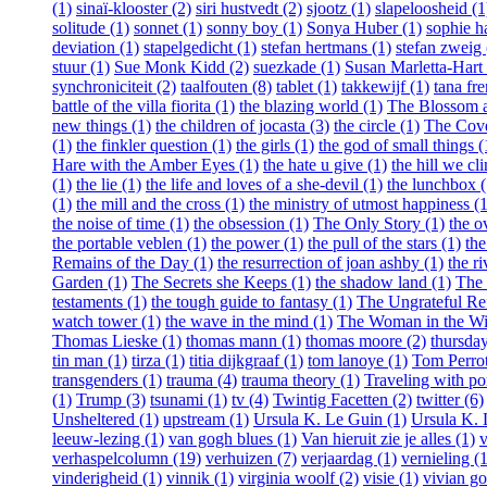
(1)
sinaï-klooster (2)
siri hustvedt (2)
sjootz (1)
slapeloosheid (1
solitude (1)
sonnet (1)
sonny boy (1)
Sonya Huber (1)
sophie h
deviation (1)
stapelgedicht (1)
stefan hertmans (1)
stefan zweig 
stuur (1)
Sue Monk Kidd (2)
suezkade (1)
Susan Marletta-Hart 
synchroniciteit (2)
taalfouten (8)
tablet (1)
takkewijf (1)
tana fr
battle of the villa fiorita (1)
the blazing world (1)
The Blossom an
new things (1)
the children of jocasta (3)
the circle (1)
The Cove
(1)
the finkler question (1)
the girls (1)
the god of small things (
Hare with the Amber Eyes (1)
the hate u give (1)
the hill we cl
(1)
the lie (1)
the life and loves of a she-devil (1)
the lunchbox (
(1)
the mill and the cross (1)
the ministry of utmost happiness (1
the noise of time (1)
the obsession (1)
The Only Story (1)
the o
the portable veblen (1)
the power (1)
the pull of the stars (1)
th
Remains of the Day (1)
the resurrection of joan ashby (1)
the ri
Garden (1)
The Secrets she Keeps (1)
the shadow land (1)
The 
testaments (1)
the tough guide to fantasy (1)
The Ungrateful Re
watch tower (1)
the wave in the mind (1)
The Woman in the W
Thomas Lieske (1)
thomas mann (1)
thomas moore (2)
thursday
tin man (1)
tirza (1)
titia dijkgraaf (1)
tom lanoye (1)
Tom Perrot
transgenders (1)
trauma (4)
trauma theory (1)
Traveling with po
(1)
Trump (3)
tsunami (1)
tv (4)
Twintig Facetten (2)
twitter (6)
Unsheltered (1)
upstream (1)
Ursula K. Le Guin (1)
Ursula K. 
leeuw-lezing (1)
van gogh blues (1)
Van hieruit zie je alles (1)
v
verhaspelcolumn (19)
verhuizen (7)
verjaardag (1)
vernieling (1
vinderigheid (1)
vinnik (1)
virginia woolf (2)
visie (1)
vivian go