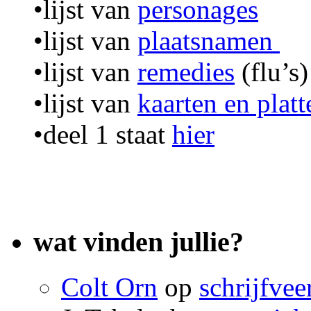
•lijst van
personages
•lijst van
plaatsnamen
•lijst van
remedies
(flu’s)
•lijst van
kaarten en plat
•deel 1 staat
hier
wat vinden jullie?
Colt Orn
op
schrijfvee