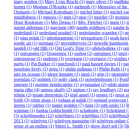
mary gordon (1)
Mary Lynn Bracht (1)
mary oliver (3)
matthäus
hunter (1)
Meghan O'Rourke (1)
melmoth (1)
Memories of the 
Ondaatje (1)
Michael Robotham (1)
michel faber (1)
michel van
mindfulness (1)
minoes (1)
mist (2)
moe (1)
moeder (3)
momiga
Hour Bookstore (1)
Mrs Degas (1)
Mrs. Fletcher (1)
munt (1)
m
naomi alderman (1)
narcisme (40)
natalie goldberg (1)
natalie h
nederland (1)
nederland positief (1)
nederlandse waarden (1)
ne
(1)
nina polak (1)
nitrofurantoine (1)
niveaulezen (1)
noah hawl
nordic art (1)
normaal (2)
novembervers (2)
nowelle barnhoorn 
landell (1)
old filth (1)
Old God's Time (1)
ollekebolleke (1)
om
(1)
ontvangen (1)
Oogzenuw (1)
oorlog (2)
opruimen (1)
opzij 
osteoporose (1)
ouderen (3)
overgang (1)
overgave (1)
ovidius 
parijs (1)
Pat Barker (1)
patchouli (1)
paul bassett davies (1)
pau
penelope lively (2)
petra (1)
philip pullman (1)
Philip Roth (1)
pier en oceaan (1)
pierre lemaitre (1)
pietà (1)
pijn (1)
piramiden
poetsdag (2)
politiek (5)
polly clark (1)
porseleinboom (1)
Post
omroep (1)
puntige hendecaëder (1)
pyjamadag (2)
rabih alame
maria rilke (4)
ramses shaffy (2)
rapture (1)
ray bradbury (2)
re
religie (2)
renate dorrestein (2)
rené appel (1)
renger (1)
rense s
hobb (3)
robin sloan (1)
rodaan al galidi (1)
roeland westwout (
iperen (1)
rubber (1)
rumer godden (7)
rumi (3)
ruth ozeki (1)
R
winman (1)
Saskia Goldschmidt (1)
schatkistje (1)
Schokland (
(5)
schrijfmoeder (12)
schrijfsters (1)
schrijftips (15)
schrijftop
2013 (1)
schrijven (1)
schrijven magazine (4)
schrijven online (
sense of an ending (1)
Sherri L. Smith (1)
show don't tell (3)
Sh