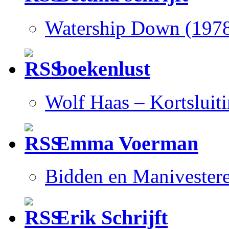
Watership Down (197
boekenlust
Wolf Haas – Kortsluit
Emma Voerman
Bidden en Manivester
Erik Schrijft