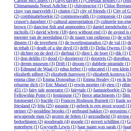
Carson McCullers (1)
carys davies (1)
Celestial Bodies (1)
cens
Chimamanda Ngozi Adichie (1)
chiropractor (1)
Chloe Benjami
cissy van marxveldt (1)
citaten (12)
city of friends (1)
City of Gi
(2)
combinatieboekje (2)
commonwealth (1)
compassie (1)
conn
crusoe's daughter (1)
cultural appropriation (3)
culturele toe-eig
brown (1)
dancing fish and ammonites (1)
daniel mendelsohn (
nicholls (1)
david whyte (18)
days without end (1)
de avond is
meester van de neerdaling (1)
de naam van oidipous (1)
de schi
dingen (1)
de toverberg (1)
de tweelingparadox (2)
de val (1)
d
in rehab (1)
death of a she devil (1)
delft (1)
Delia Owens (1)
d
(1)
dichter op de deel (1)
diefstal (1)
dien l. de boer (1)
dik (1)
D
(1)
don delillo (1)
dood (1)
doorgever (1)
doorreis (2)
dorothea 
(1)
drents museum (3)
Drift (1)
droom (1)
dubbele piramide (1)
(1)
Edmund de Waal (1)
edna ferber (1)
educated (1)
een klein 
elizabeth gilbert (2)
elizabeth harrower (1)
elizabeth kostova (2)
emma cline (1)
Emma Donoghue (1)
Emma Healey (1)
en ik h
erbarme dich (1)
Eric Maisel (1)
erwin mortier (4)
eten (1)
ethie
451 (1)
fairy tale generator (1)
fairytale (1)
fantasieboekje (2)
fa
Fellowship Point (1)
feminisme (17)
fierce attachments (1)
film
fototoestel (1)
fractile (1)
Frances Hodgson Burnett (1)
frank w
friesland (2)
frija (25)
gasunie (1)
gebrek is een groot woord (1)
steiner (2)
geraldine brooks (1)
gerbrand bakker (1)
geronimo (
gewapende man (2)
gezien de feiten (1)
gezondheid (3)
giving 
bedoelingen (2)
goodreads (4)
google (1)
govert schilling (1)
G
gutenberg (1)
Gwyneth Lewis (1)
haar naam was sarah (1)
haat