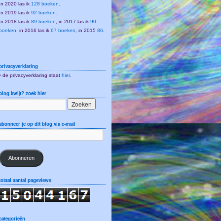
In 2020 las ik
128 boeken
.
In 2019 las ik
92 boeken
.
In 2018 las ik
89 boeken
, in 2017 las ik
90
boeken
, in 2016 las ik
67 boeken
, in 2015
86
.
privacyverklaring
• de privacyverklaring staat
hier
.
blog kwijt? zoek hier
abonneer je op dit blog via e-mail
Abonneren
totaal aantal pageviews
categorieën