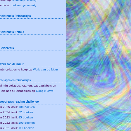
lethe
op
ziekzeurtje vervolg
Heldinne’s Reisboekjes
Heldinne’s Eetreis
Heldenreis
werk aan de muur
mijn collages te koop op
Werk aan de Muur
collages en reisboekjes
al mijn collages, kaarten, cadeaulabels en
Heldinne’s Reisboekjes op
Google Drive
goodreads reading challenge
In 2025 las ik
108 boeken
In 2024 las ik
72 boeken
In 2023 las ik
85 boeken
In 2022 las ik
109 boeken
In 2021 las ik
111 boeken