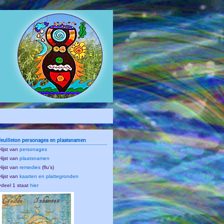
feuilleton personages en plaatsnamen
•lijst van
personages
•lijst van
plaatsnamen
•lijst van
remedies
(flu’s)
•lijst van
kaarten en plattegronden
•deel 1 staat
hier