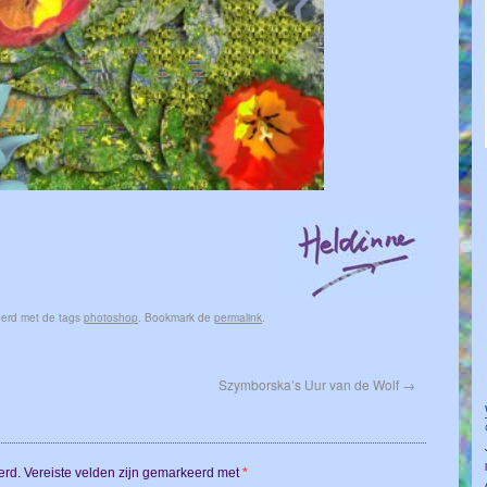
seerd met de tags
photoshop
. Bookmark de
permalink
.
Szymborska’s Uur van de Wolf
→
erd.
Vereiste velden zijn gemarkeerd met
*