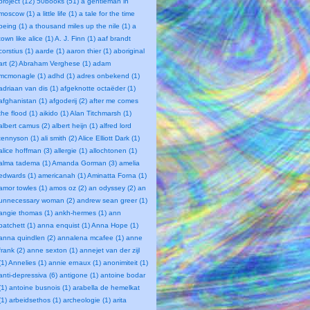
project (12)
50books (51)
a gentleman in
moscow (1)
a little life (1)
a tale for the time
being (1)
a thousand miles up the nile (1)
a
town like alice (1)
A. J. Finn (1)
aaf brandt
corstius (1)
aarde (1)
aaron thier (1)
aboriginal
art (2)
Abraham Verghese (1)
adam
mcmonagle (1)
adhd (1)
adres onbekend (1)
adriaan van dis (1)
afgeknotte octaëder (1)
afghanistan (1)
afgoderij (2)
after me comes
the flood (1)
aikido (1)
Alan Titchmarsh (1)
albert camus (2)
albert heijn (1)
alfred lord
tennyson (1)
ali smith (2)
Alice Elliott Dark (1)
alice hoffman (3)
allergie (1)
allochtonen (1)
alma tadema (1)
Amanda Gorman (3)
amelia
edwards (1)
americanah (1)
Aminatta Forna (1)
amor towles (1)
amos oz (2)
an odyssey (2)
an
unnecessary woman (2)
andrew sean greer (1)
angie thomas (1)
ankh-hermes (1)
ann
patchett (1)
anna enquist (1)
Anna Hope (1)
anna quindlen (2)
annalena mcafee (1)
anne
frank (2)
anne sexton (1)
annejet van der zijl
(1)
Annelies (1)
annie ernaux (1)
anonimiteit (1)
anti-depressiva (6)
antigone (1)
antoine bodar
(1)
antoine busnois (1)
arabella de hemelkat
(1)
arbeidsethos (1)
archeologie (1)
arita