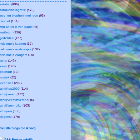
autobio
(886)
autobiobibliografie
(570)
lees- en biepherinneringen
(63)
creatief
(154)
mijn anker is van papier
(5)
feuilleton
(356)
gedichten
(167)
heldinne's kaarten
(12)
heldinne's reisboekjes
(132)
heldinne's vlangers
(18)
kunst
(140)
lezen
(143)
literatuur
(32)
muziek
(22)
recensies
(299)
schrijftop2000
(114)
schrijfveren
(172)
schrijfveerflitsverhaal
(6)
schrijfveerhaiku
(105)
schrijven
(338)
tijdgeest
(178)
niet alle blogs die ik volg
Bettina schrijft