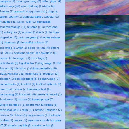
baaijens (1)
arnon grunberg (2)
arthur japin (4)
artist's way (24)
arundhati roy (6)
Asha ten
Broeke (1)
assassin's apprentice (1)
august
osage county (1)
augusta davies webster (1)
Augustus (1)
Auke Hulst (1)
australisch
scharnierboekje (11)
autobio (1)
autochtoon
(1)
autorijden (1)
autumn (1)
bach (1)
barbara
kingsolver (3)
bart moeyaert (1)
bauke weistra
(1)
beartown (1)
beautiful animals (1)
becoming a writer (1)
beeld en taal (5)
before
the fall (1)
belastingdienst (1)
belvedere (1)
beppe (2)
bewegen (1)
bezieling (1)
bibliotheek (6)
big little lies (1)
big magic (1)
Bill
Bryson (1)
björnstad (1)
blaasontsteking (6)
Black Narcissus (1)
blindness (1)
bloggen (5)
blogger (1)
boekbloggers (5)
boekenweek (3)
boeketreeks (1)
boekrol (1)
boekschrijfboek (5)
boer zoekt vrouw (2)
boerenprotest (1)
bookarang (1)
boosheid (6)
boven is het stil (1)
Bowlaway (1)
bozum (1)
brandsporen (9)
Bregje Hofstede (1)
briefroman (1)
buien (1)
cahierboekje (1)
cairo (3)
Caroline Franssen (2)
Carson McCullers (1)
carys davies (1)
Celestial
Bodies (1)
censor (2)
centrum voor de kunsten
a7 (2)
charlie english (1)
cherise wolas (1)