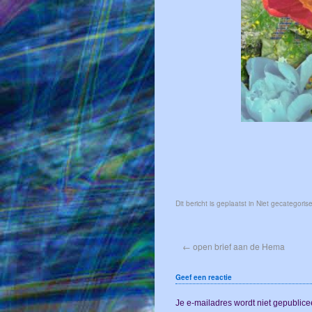
Dit bericht is geplaatst in Niet gecategori
←
open brief aan de Hema
Geef een reactie
Je e-mailadres wordt niet gepublice