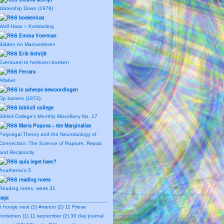
Watership Down (1978)
boekenlust
Wolf Haas – Kortsluiting
Emma Voerman
Bidden en Manivesteren
Erik Schrijft
Eventueel te herlezen boeken
Ferrara
Alfabet
in scherpe bewoordingen
Op kamers (1973).
biblioll college
Biblioll College's Monthly Miscellany No. 17
Maria Popova – the Marginalian
Polyvagal Theory and the Neurobiology of
Connection: The Science of Rupture, Repair,
and Reciprocity
quis leget haec?
Anathema’s 5
reading notes
Reading notes, week 31
tags
't hooge nest (1)
#metoo (2)
11 Friese
fonteinen (1)
11 september (2)
30 day journal