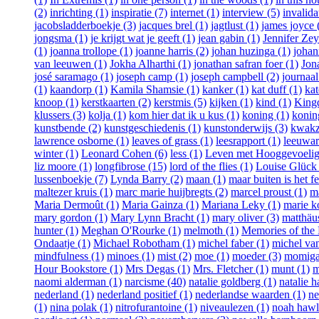
(2)
inrichting (1)
inspiratie (7)
internet (1)
interview (5)
invalida
jacobsladderboekje (3)
jacques brel (1)
jagtlust (1)
james joyce 
jongsma (1)
je krijgt wat je geeft (1)
jean gabin (1)
Jennifer Ze
(1)
joanna trollope (1)
joanne harris (2)
johan huzinga (1)
johan
van leeuwen (1)
Jokha Alharthi (1)
jonathan safran foer (1)
Jon
josé saramago (1)
joseph camp (1)
joseph campbell (2)
journaal
(1)
kaandorp (1)
Kamila Shamsie (1)
kanker (1)
kat duff (1)
kat
knoop (1)
kerstkaarten (2)
kerstmis (5)
kijken (1)
kind (1)
Kingd
klussers (3)
kolja (1)
kom hier dat ik u kus (1)
koning (1)
koning
kunstbende (2)
kunstgeschiedenis (1)
kunstonderwijs (3)
kwakza
lawrence osborne (1)
leaves of grass (1)
leesrapport (1)
leeuwar
winter (1)
Leonard Cohen (6)
less (1)
Leven met Hooggevoelig
liz moore (1)
longfibrose (15)
lord of the flies (1)
Louise Glück 
lussenboekje (7)
Lynda Barry (2)
maan (1)
maar buiten is het fe
maltezer kruis (1)
marc marie huijbregts (2)
marcel proust (1)
m
Maria Dermoût (1)
Maria Gainza (1)
Mariana Leky (1)
marie k
mary gordon (1)
Mary Lynn Bracht (1)
mary oliver (3)
matthäus
hunter (1)
Meghan O'Rourke (1)
melmoth (1)
Memories of the 
Ondaatje (1)
Michael Robotham (1)
michel faber (1)
michel van
mindfulness (1)
minoes (1)
mist (2)
moe (1)
moeder (3)
momiga
Hour Bookstore (1)
Mrs Degas (1)
Mrs. Fletcher (1)
munt (1)
m
naomi alderman (1)
narcisme (40)
natalie goldberg (1)
natalie h
nederland (1)
nederland positief (1)
nederlandse waarden (1)
ne
(1)
nina polak (1)
nitrofurantoine (1)
niveaulezen (1)
noah hawl