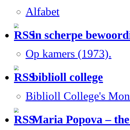
Alfabet
in scherpe bewoord
Op kamers (1973).
biblioll college
Biblioll College's Mo
Maria Popova – the