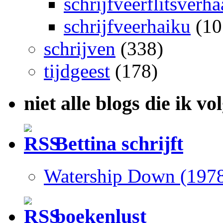
schrijfveerflitsverha
schrijfveerhaiku
(10
schrijven
(338)
tijdgeest
(178)
niet alle blogs die ik vo
Bettina schrijft
Watership Down (197
boekenlust