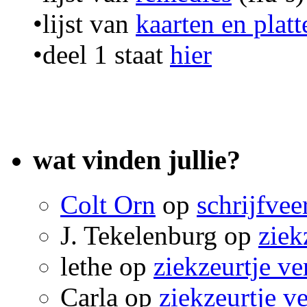
•lijst van
kaarten en plat
•deel 1 staat
hier
wat vinden jullie?
Colt Orn
op
schrijfvee
J. Tekelenburg
op
ziek
lethe
op
ziekzeurtje ve
Carla
op
ziekzeurtje v