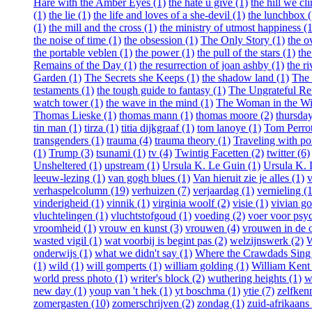
Hare with the Amber Eyes (1)
the hate u give (1)
the hill we cl
(1)
the lie (1)
the life and loves of a she-devil (1)
the lunchbox (
(1)
the mill and the cross (1)
the ministry of utmost happiness (1
the noise of time (1)
the obsession (1)
The Only Story (1)
the o
the portable veblen (1)
the power (1)
the pull of the stars (1)
th
Remains of the Day (1)
the resurrection of joan ashby (1)
the ri
Garden (1)
The Secrets she Keeps (1)
the shadow land (1)
The 
testaments (1)
the tough guide to fantasy (1)
The Ungrateful Re
watch tower (1)
the wave in the mind (1)
The Woman in the W
Thomas Lieske (1)
thomas mann (1)
thomas moore (2)
thursday
tin man (1)
tirza (1)
titia dijkgraaf (1)
tom lanoye (1)
Tom Perrot
transgenders (1)
trauma (4)
trauma theory (1)
Traveling with po
(1)
Trump (3)
tsunami (1)
tv (4)
Twintig Facetten (2)
twitter (6)
Unsheltered (1)
upstream (1)
Ursula K. Le Guin (1)
Ursula K. 
leeuw-lezing (1)
van gogh blues (1)
Van hieruit zie je alles (1)
v
verhaspelcolumn (19)
verhuizen (7)
verjaardag (1)
vernieling (1
vinderigheid (1)
vinnik (1)
virginia woolf (2)
visie (1)
vivian go
vluchtelingen (1)
vluchtstofgoud (1)
voeding (2)
voer voor psy
vroomheid (1)
vrouw en kunst (3)
vrouwen (4)
vrouwen in de o
wasted vigil (1)
wat voorbij is begint pas (2)
welzijnswerk (2)
W
onderwijs (1)
what we didn't say (1)
Where the Crawdads Sing 
(1)
wild (1)
will gomperts (1)
william golding (1)
William Kent
world press photo (1)
writer's block (2)
wuthering heights (1)
w
new day (1)
youp van 't hek (1)
yt boschma (1)
ytie (7)
zelfkenn
zomergasten (10)
zomerschrijven (2)
zondag (1)
zuid-afrikaans 