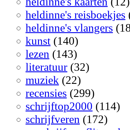
heldinne's kaarten
(12)
heldinne's reisboekjes
heldinne's vlangers
(18
kunst
(140)
lezen
(143)
literatuur
(32)
muziek
(22)
recensies
(299)
schrijftop2000
(114)
schrijfveren
(172)