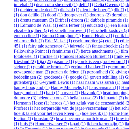
in rehab (1)
death of a she devil (1)
delft (1)
Delia Owens (1)
d
(1)
dichter op de deel (1)
diefstal (1)
dien l. de boer (1)
dik (1)
D
(1)
don delillo (1)
dood (1)
doorgever (1)
doorreis (2)
dorothea 
(1)
drents museum (3)
Drift (1)
droom (1)
dubbele piramide (1)
(1)
Edmund de Waal (1)
edna ferber (1)
educated (1)
een klein 
elizabeth gilbert (2)
elizabeth harrower (1)
elizabeth kostova (2)
emma cline (1)
Emma Donoghue (1)
Emma Healey (1)
en ik h
erbarme dich (1)
Eric Maisel (1)
erwin mortier (4)
eten (1)
ethie
451 (1)
fairy tale generator (1)
fairytale (1)
fantasieboekje (2)
fa
Fellowship Point (1)
feminisme (17)
fierce attachments (1)
film
fototoestel (1)
fractile (1)
Frances Hodgson Burnett (1)
frank w
friesland (2)
frija (25)
gasunie (1)
gebrek is een groot woord (1)
steiner (2)
geraldine brooks (1)
gerbrand bakker (1)
geronimo (
gewapende man (2)
gezien de feiten (1)
gezondheid (3)
giving 
bedoelingen (2)
goodreads (4)
google (1)
govert schilling (1)
G
gutenberg (1)
Gwyneth Lewis (1)
haar naam was sarah (1)
haat
hanny hoogland (1)
Hanny Michaelis (2)
hans aarsman (1)
Han
harry mulisch (1)
hart (1)
harvest (1)
Havank (1)
head hopping 
dunmore (3)
hélène cixous (1)
hella haasse (2)
Helmantel (2)
he
Hermann Hesse (1)
heroes (1)
het geluk van de eenzaamheid (2
Profeet (1)
het oerparadijs van de jager-verzamelaar (1)
het schi
hoe ik talent voor het leven kreeg (1)
hoe lees ik (1)
Home Fire 
Fiction (1)
houston (2)
how i became a north korean (1)
how to 
(1)
huis (5)
Hundertwasser (7)
i-pad (1)
ik ben karmozijn (1)
ik
(1)
In Extremis (1)
in one person (1)
in the woods (1)
in this ho