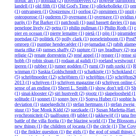
nordic art (1)
normaal (2)
novembervers (2)
nowelle barnhoorn 
landell (1)
old filth (1)
Old God's Time (1)
ollekebolleke (1)
om
(1)
ontvangen (1)
Oogzenuw (1)
oorlog (2)
opruimen (1)
opzij 
osteoporose (1)
ouderen (3)
overgang (1)
overgave (1)
ovidius 
parijs (1)
Pat Barker (1)
patchouli (1)
paul bassett davies (1)
pau
penelope lively (2)
petra (1)
philip pullman (1)
Philip Roth (1)
pier en oceaan (1)
pierre lemaitre (1)
pietà (1)
pijn (1)
piramiden
poetsdag (2)
politiek (5)
polly clark (1)
porseleinboom (1)
Post
omroep (1)
puntige hendecaëder (1)
pyjamadag (2)
rabih alame
maria rilke (4)
ramses shaffy (2)
rapture (1)
ray bradbury (2)
re
religie (2)
renate dorrestein (2)
rené appel (1)
renger (1)
rense s
hobb (3)
robin sloan (1)
rodaan al galidi (1)
roeland westwout (
iperen (1)
rubber (1)
rumer godden (7)
rumi (3)
ruth ozeki (1)
R
winman (1)
Saskia Goldschmidt (1)
schatkistje (1)
Schokland (
(5)
schrijfmoeder (12)
schrijfsters (1)
schrijftips (15)
schrijftop
2013 (1)
schrijven (1)
schrijven magazine (4)
schrijven online (
sense of an ending (1)
Sherri L. Smith (1)
show don't tell (3)
Sh
(1)
sinaï-klooster (2)
siri hustvedt (2)
sjootz (1)
slapeloosheid (1
solitude (1)
sonnet (1)
sonny boy (1)
Sonya Huber (1)
sophie h
deviation (1)
stapelgedicht (1)
stefan hertmans (1)
stefan zweig 
stuur (1)
Sue Monk Kidd (2)
suezkade (1)
Susan Marletta-Hart 
synchroniciteit (2)
taalfouten (8)
tablet (1)
takkewijf (1)
tana fr
battle of the villa fiorita (1)
the blazing world (1)
The Blossom an
new things (1)
the children of jocasta (3)
the circle (1)
The Cove
(1)
the finkler question (1)
the girls (1)
the god of small things (