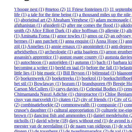
't hooge nest (1)
#metoo (2)
11 Friese fonteinen (1)
11 septembe
life (1)
a tale for the time being (1)
a thousand miles up the nile 
(1)
aboriginal art (2)
Abraham Verghese (1)
adam mcmonagle (
afghanistan (1)
afgoderij (2)
after me comes the flood (1)
aikido
smith (2)
Alice Elliott Dark (1)
alice hoffman (3)
allergie (1)
all
(1)
Aminatta Forna (1)
amor towles (1)
amos oz (2)
an odyssey 
hermes (1)
ann patchett (1)
anna enquist (1)
Anna Hope (1)
ann
zijl (1)
Annelies (1)
annie ernaux (1)
anonimiteit (1)
anti-depres
arbeidsethos (1)
archeologie (1)
arita baaijens (1)
arnon grunber
assassin's apprentice (1)
august osage county (1)
augusta davies
(1)
autochtoon (1)
autorijden (1)
autumn (1)
bach (1)
barbara ki
becoming a writer (1)
beeld en taal (5)
before the fall (1)
belast
little lies (1)
big magic (1)
Bill Bryson (1)
björnstad (1)
blaasont
(5)
boekenweek (3)
boeketreeks (1)
boekrol (1)
boekschrijfboe
het stil (1)
Bowlaway (1)
bozum (1)
brandsporen (9)
Bregje Ho
Carson McCullers (1)
carys davies (1)
Celestial Bodies (1)
cens
Chimamanda Ngozi Adichie (1)
chiropractor (1)
Chloe Benjami
cissy van marxveldt (1)
citaten (12)
city of friends (1)
City of Gi
(2)
combinatieboekje (2)
commonwealth (1)
compassie (1)
conn
crusoe's daughter (1)
cultural appropriation (3)
culturele toe-eig
brown (1)
dancing fish and ammonites (1)
daniel mendelsohn (
nicholls (1)
david whyte (18)
days without end (1)
de avond is
meester van de neerdaling (1)
de naam van oidipous (1)
de schi
dingen (1)
de toverberg (1)
de tweelingparadox (2)
de val (1)
d