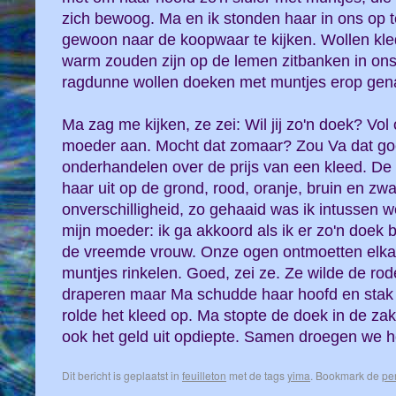
zich bewoog. Ma en ik stonden haar in ons op 
gewoon naar de koopwaar te kijken. Wollen kled
warm zouden zijn op de lemen zitbanken in ons
ragdunne wollen doeken met muntjes erop gen
Ma zag me kijken, ze zei: Wil jij zo'n doek? Vol
moeder aan. Mocht dat zomaar? Zou Va dat go
onderhandelen over de prijs van een kleed. De
haar uit op de grond, rood, oranje, bruin en zw
onverschilligheid, zo gehaaid was ik intussen we
mijn moeder: ik ga akkoord als ik er zo'n doek bi
de vreemde vrouw. Onze ogen ontmoetten elkaar
muntjes rinkelen. Goed, zei ze. Ze wilde de rod
draperen maar Ma schudde haar hoofd en stak 
rolde het kleed op. Ma stopte de doek in de za
ook het geld uit opdiepte. Samen droegen we he
Dit bericht is geplaatst in
feuilleton
met de tags
yima
. Bookmark de
pe