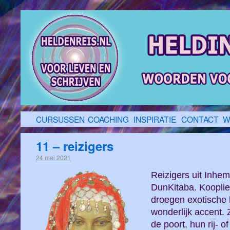
CURSUSSEN
COACHING
INSPIRATIE
CONTACT
W
11 – reizigers
24 mei 2021
Reizigers uit Inh
DunKitaba. Kooplie
droegen exotische 
wonderlijk accent.
de poort, hun rij- o