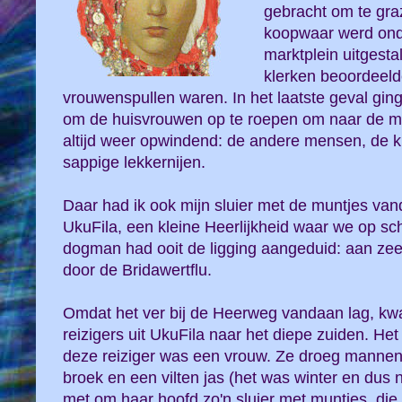
gebracht om te gra
koopwaar werd ond
marktplein uitgest
klerken beoordeeld
vrouwenspullen waren. In het laatste geval ging
om de huisvrouwen op te roepen om naar de ma
altijd weer opwindend: de andere mensen, de kle
sappige lekkernijen.
Daar had ik ook mijn sluier met de muntjes va
UkuFila, een kleine Heerlijkheid waar we op sch
dogman had ooit de ligging aangeduid: aan zee
door de Bridawertflu.
Omdat het ver bij de Heerweg vandaan lag, kw
reizigers uit UkuFila naar het diepe zuiden. Het
deze reiziger was een vrouw. Ze droeg mannenk
broek en een vilten jas (het was winter en dus n
met om haar hoofd zo'n sluier met muntjes, die 