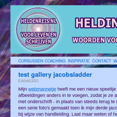
CURSUSSEN
COACHING
INSPIRATIE
CONTACT
W
test gallery jacobsladder
8 januari 2021
Mijn
webmannetje
heeft me een nieuw speeltj
afbeeldingen anders in te voegen, zodat je ze a
met onderschrift - in plaats van steeds terug te
een serie foto's gemaakt toen ik mijn derde ja
bij wijze van handleiding. Laat maar weten of he