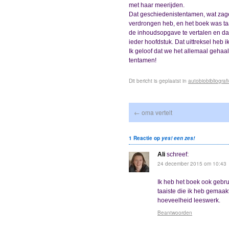
met haar meerijden.
Dat geschiedenistentamen, wat zage
verdrongen heb, en het boek was taa
de inhoudsopgave te vertalen en daar 
ieder hoofdstuk. Dat uittreksel heb i
Ik geloof dat we het allemaal gehaa
tentamen!
Dit bericht is geplaatst in
autobiobibliograf
←
oma vertelt
1 Reactie op
yes! een zes!
Ali
schreef:
24 december 2015 om 10:43
Ik heb het boek ook gebru
taaiste die ik heb gemaa
hoeveelheid leeswerk.
Beantwoorden