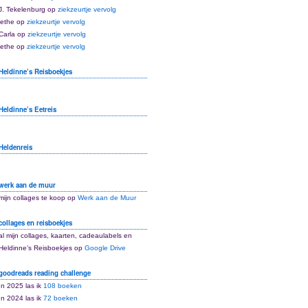
J. Tekelenburg
op
ziekzeurtje vervolg
lethe
op
ziekzeurtje vervolg
Carla
op
ziekzeurtje vervolg
lethe
op
ziekzeurtje vervolg
Heldinne’s Reisboekjes
Heldinne’s Eetreis
Heldenreis
werk aan de muur
mijn collages te koop op
Werk aan de Muur
collages en reisboekjes
al mijn collages, kaarten, cadeaulabels en
Heldinne’s Reisboekjes op
Google Drive
goodreads reading challenge
In 2025 las ik
108 boeken
In 2024 las ik
72 boeken