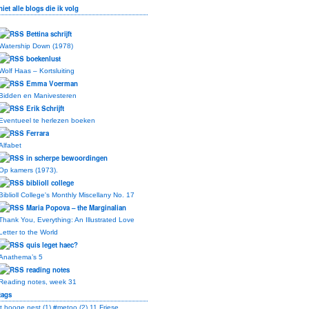
niet alle blogs die ik volg
Bettina schrijft
Watership Down (1978)
boekenlust
Wolf Haas – Kortsluiting
Emma Voerman
Bidden en Manivesteren
Erik Schrijft
Eventueel te herlezen boeken
Ferrara
Alfabet
in scherpe bewoordingen
Op kamers (1973).
biblioll college
Biblioll College's Monthly Miscellany No. 17
Maria Popova – the Marginalian
Thank You, Everything: An Illustrated Love
Letter to the World
quis leget haec?
Anathema’s 5
reading notes
Reading notes, week 31
tags
't hooge nest (1)
#metoo (2)
11 Friese