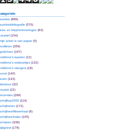
categorieën
autobio
(886)
autobiobibliografie
(570)
lees- en biepherinneringen
(63)
creatief
(154)
mijn anker is van papier
(5)
feuilleton
(356)
gedichten
(167)
heldinne's kaarten
(12)
heldinne's reisboekjes
(132)
heldinne's vlangers
(18)
kunst
(140)
lezen
(143)
literatuur
(32)
muziek
(22)
recensies
(299)
schrijftop2000
(114)
schrijfveren
(172)
schrijfveerflitsverhaal
(6)
schrijfveerhaiku
(105)
schrijven
(338)
tijdgeest
(178)