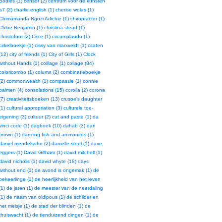
Bodies (1)
censor (2)
centrum voor de kunsten
a7 (2)
charlie english (1)
cherise wolas (1)
Chimamanda Ngozi Adichie (1)
chiropractor (1)
Chloe Benjamin (1)
christina stead (1)
christofoor (2)
Circe (1)
circumplaudo (1)
cirkelboekje (1)
cissy van marxveldt (1)
citaten
(12)
city of friends (1)
City of Girls (1)
Clock
without Hands (1)
coillage (1)
collage (84)
coloricombo (1)
column (2)
combinatieboekje
(2)
commonwealth (1)
compassie (1)
connie
palmen (4)
consolations (15)
corolla (2)
corona
(7)
creativiteitsboeken (13)
crusoe's daughter
(1)
cultural appropriation (3)
culturele toe-
eigening (3)
cultuur (2)
cut and paste (1)
da
vinci code (1)
dagboek (10)
dahab (3)
dan
brown (1)
dancing fish and ammonites (1)
daniel mendelsohn (2)
danielle steel (1)
dave
eggers (1)
David Gillham (1)
david mitchell (1)
david nicholls (1)
david whyte (18)
days
without end (1)
de avond is ongemak (1)
de
bekeerlinge (1)
de heerlijkheid van het leven
(1)
de jaren (1)
de meester van de neerdaling
(1)
de naam van oidipous (1)
de schilder en
het meisje (1)
de stad der blinden (1)
de
thuiswacht (1)
de tienduizend dingen (1)
de