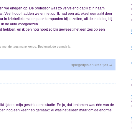
n we ertegen op. De professor was zo vervelend dat ik zijn naam
i. Veel hoop hadden we er niet op. Ik had een uittreksel gemaakt door
in kriebelletters een paar kernpunten bij te zetten, uit de inleiding bij
k in de auto voorgelezen.
ld hebben, en ik ben nog nooit zó blij geweest met een zes op een
ie
met de tags
marie kondo
. Bookmark de
permalink
.
spiegeltjes en kraaltjes
→
ikt tijdens mijn geschiedenisstudie. En ja, dat tentamen was één van de
kt en nog een keer heb gemaakt. Al was het alleen maar om de enorme