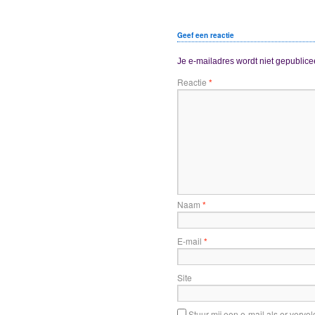
Geef een reactie
Je e-mailadres wordt niet gepublice
Reactie
*
Naam
*
E-mail
*
Site
Stuur mij een e-mail als er vervolg