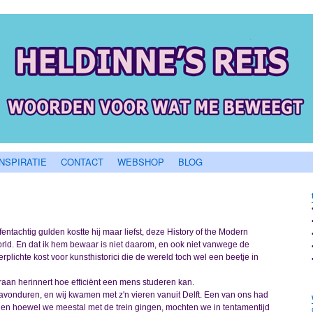
INSPIRATIE
CONTACT
WEBSHOP
BLOG
jfentachtig gulden kostte hij maar liefst, deze History of the Modern
rld. En dat ik hem bewaar is niet daarom, en ook niet vanwege de
rplichte kost voor kunsthistorici die de wereld toch wel een beetje in
aan herinnert hoe efficiënt een mens studeren kan.
de avonduren, en wij kwamen met z'n vieren vanuit Delft. Een van ons had
, en hoewel we meestal met de trein gingen, mochten we in tentamentijd