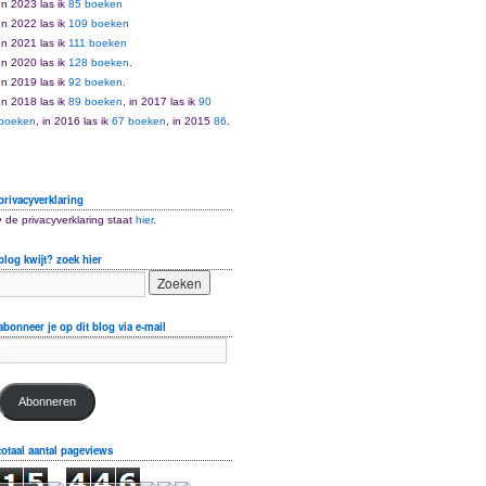
In 2023 las ik
85 boeken
In 2022 las ik
109 boeken
In 2021 las ik
111 boeken
In 2020 las ik
128 boeken
.
In 2019 las ik
92 boeken
.
In 2018 las ik
89 boeken
, in 2017 las ik
90
boeken
, in 2016 las ik
67 boeken
, in 2015
86
.
privacyverklaring
• de privacyverklaring staat
hier
.
blog kwijt? zoek hier
abonneer je op dit blog via e-mail
Abonneren
totaal aantal pageviews