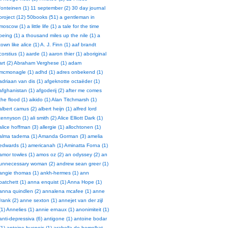
fonteinen (1)
11 september (2)
30 day journal
project (12)
50books (51)
a gentleman in
moscow (1)
a little life (1)
a tale for the time
being (1)
a thousand miles up the nile (1)
a
town like alice (1)
A. J. Finn (1)
aaf brandt
corstius (1)
aarde (1)
aaron thier (1)
aboriginal
art (2)
Abraham Verghese (1)
adam
mcmonagle (1)
adhd (1)
adres onbekend (1)
adriaan van dis (1)
afgeknotte octaëder (1)
afghanistan (1)
afgoderij (2)
after me comes
the flood (1)
aikido (1)
Alan Titchmarsh (1)
albert camus (2)
albert heijn (1)
alfred lord
tennyson (1)
ali smith (2)
Alice Elliott Dark (1)
alice hoffman (3)
allergie (1)
allochtonen (1)
alma tadema (1)
Amanda Gorman (3)
amelia
edwards (1)
americanah (1)
Aminatta Forna (1)
amor towles (1)
amos oz (2)
an odyssey (2)
an
unnecessary woman (2)
andrew sean greer (1)
angie thomas (1)
ankh-hermes (1)
ann
patchett (1)
anna enquist (1)
Anna Hope (1)
anna quindlen (2)
annalena mcafee (1)
anne
frank (2)
anne sexton (1)
annejet van der zijl
(1)
Annelies (1)
annie ernaux (1)
anonimiteit (1)
anti-depressiva (6)
antigone (1)
antoine bodar
(1)
antoine busnois (1)
arabella de hemelkat