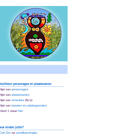
feuilleton personages en plaatsnamen
•lijst van
personages
•lijst van
plaatsnamen
•lijst van
remedies
(flu’s)
•lijst van
kaarten en plattegronden
•deel 1 staat
hier
wat vinden jullie?
Colt Orn
op
schrijfveerhaiku