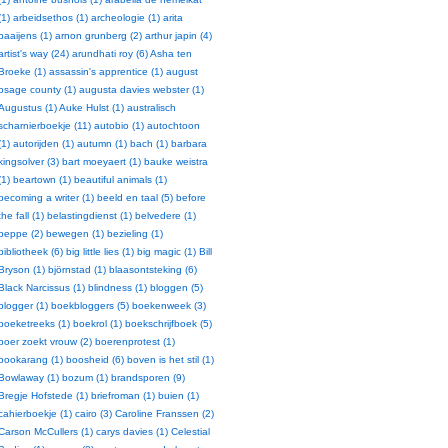
(1)
arbeidsethos (1)
archeologie (1)
arita
baaijens (1)
arnon grunberg (2)
arthur japin (4)
artist's way (24)
arundhati roy (6)
Asha ten
Broeke (1)
assassin's apprentice (1)
august
osage county (1)
augusta davies webster (1)
Augustus (1)
Auke Hulst (1)
australisch
scharnierboekje (11)
autobio (1)
autochtoon
(1)
autorijden (1)
autumn (1)
bach (1)
barbara
kingsolver (3)
bart moeyaert (1)
bauke weistra
(1)
beartown (1)
beautiful animals (1)
becoming a writer (1)
beeld en taal (5)
before
the fall (1)
belastingdienst (1)
belvedere (1)
beppe (2)
bewegen (1)
bezieling (1)
bibliotheek (6)
big little lies (1)
big magic (1)
Bill
Bryson (1)
björnstad (1)
blaasontsteking (6)
Black Narcissus (1)
blindness (1)
bloggen (5)
blogger (1)
boekbloggers (5)
boekenweek (3)
boeketreeks (1)
boekrol (1)
boekschrijfboek (5)
boer zoekt vrouw (2)
boerenprotest (1)
bookarang (1)
boosheid (6)
boven is het stil (1)
Bowlaway (1)
bozum (1)
brandsporen (9)
Bregje Hofstede (1)
briefroman (1)
buien (1)
cahierboekje (1)
cairo (3)
Caroline Franssen (2)
Carson McCullers (1)
carys davies (1)
Celestial