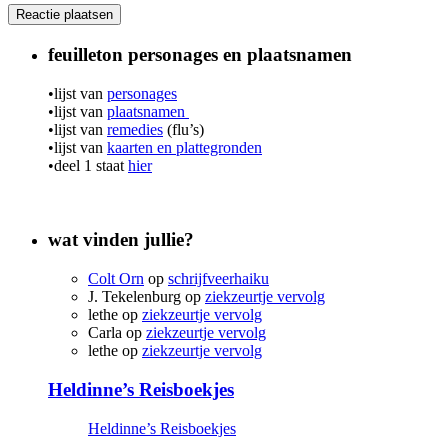
feuilleton personages en plaatsnamen
•lijst van
personages
•lijst van
plaatsnamen
•lijst van
remedies
(flu’s)
•lijst van
kaarten en plattegronden
•deel 1 staat
hier
wat vinden jullie?
Colt Orn
op
schrijfveerhaiku
J. Tekelenburg
op
ziekzeurtje vervolg
lethe
op
ziekzeurtje vervolg
Carla
op
ziekzeurtje vervolg
lethe
op
ziekzeurtje vervolg
Heldinne’s Reisboekjes
Heldinne’s Reisboekjes