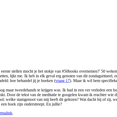
s eerste stellen mocht je het stokje van #50books overnemen?' 50 weke
zetten, lijkt me. Ik heb in elk geval erg genoten van dit zondagsritueel
ndeld: hoe behandel jij je boeken (
vraag 17
). Maar ik wil hem specifieke
og maar tweedehands te krijgen was. Ik had in een ver verleden een boe
kt. Door de tekst van de meditatie te googelen kwam ik erachter wie de
op hol: welke stamgenoot van mij heeft dit gelezen? Wat dacht hij of zi
 een boek zijn onderstreept. En jullie?
rmalink
.