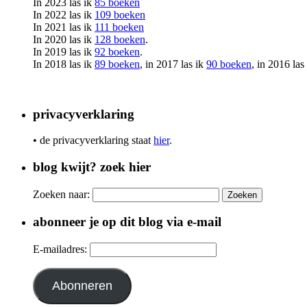
In 2023 las ik
85 boeken
In 2022 las ik
109 boeken
In 2021 las ik
111 boeken
In 2020 las ik
128 boeken
.
In 2019 las ik
92 boeken
.
In 2018 las ik
89 boeken
, in 2017 las ik
90 boeken
, in 2016 las
privacyverklaring
• de privacyverklaring staat
hier
.
blog kwijt? zoek hier
Zoeken naar:
abonneer je op dit blog via e-mail
E-mailadres:
Abonneren