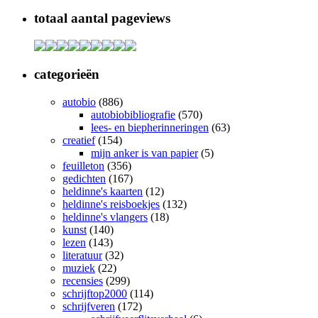
totaal aantal pageviews
categorieën
autobio
(886)
autobiobibliografie
(570)
lees- en biepherinneringen
(63)
creatief
(154)
mijn anker is van papier
(5)
feuilleton
(356)
gedichten
(167)
heldinne's kaarten
(12)
heldinne's reisboekjes
(132)
heldinne's vlangers
(18)
kunst
(140)
lezen
(143)
literatuur
(32)
muziek
(22)
recensies
(299)
schrijftop2000
(114)
schrijfveren
(172)