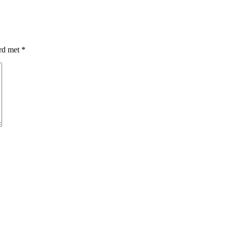
erd met
*