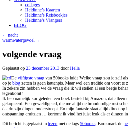
collages
Heldinne’s Kaarten
Heldinne’s Reisboekjes
Heldinne’s Vlangers
BLOG
←
nacht
warmwatergevoel
→
volgende vraag
Geplaatst op
23 december 2013
door
Hella
De
vijftigste vraag
van 50books luidt 'Welke vraag zou je zelf al
op je
blog
zetten is geen kattenpis. Maar wel een traditie om voort te 
In zekere zin hebben we de vraag die ik wil stellen al een beetje beha
tegenkomt?
Ik heb namelijk kortgeleden een boek besteld bij Amazon, dat alleen n
gekopieerd. Een geweldige cd, die me altijd de broodnodige rust schen
daarin zijn dingen onderstreept. En mijn fantasie slaat altijd direct 
ontspanning eruitzien … kortom: ik vind het juist leuk als er dingen in
Dit bericht is geplaatst in
lezen
met de tags
50books
. Bookmark de
pe