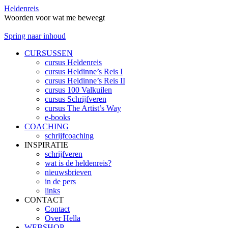
Heldenreis
Woorden voor wat me beweegt
Spring naar inhoud
CURSUSSEN
cursus Heldenreis
cursus Heldinne’s Reis I
cursus Heldinne’s Reis II
cursus 100 Valkuilen
cursus Schrijfveren
cursus The Artist’s Way
e-books
COACHING
schrijfcoaching
INSPIRATIE
schrijfveren
wat is de heldenreis?
nieuwsbrieven
in de pers
links
CONTACT
Contact
Over Hella
WEBSHOP