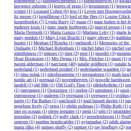
kunstbende (2)
kunstgeschiedenis (1)
kunstonderwijs (3)
kwakza
lawrence osborne (1)
leaves of grass (1)
leesrapport (1)
leeuwar
winter (1)
Leonard Cohen (6)
less (1)
Leven met Hooggevoelig
liz moore (1)
longfibrose (15)
lord of the flies (1)
Louise Glück 
lussenboekje (7)
Lynda Barry (2)
maan (1)
maar buiten is het fe
maltezer kruis (1)
marc marie huijbregts (2)
marcel proust (1)
m
Maria Dermoût (1)
Maria Gainza (1)
Mariana Leky (1)
marie k
mary gordon (1)
Mary Lynn Bracht (1)
mary oliver (3)
matthäus
hunter (1)
Meghan O'Rourke (1)
melmoth (1)
Memories of the 
Ondaatje (1)
Michael Robotham (1)
michel faber (1)
michel van
mindfulness (1)
minoes (1)
mist (2)
moe (1)
moeder (3)
momiga
Hour Bookstore (1)
Mrs Degas (1)
Mrs. Fletcher (1)
munt (1)
m
naomi alderman (1)
narcisme (40)
natalie goldberg (1)
natalie h
nederland (1)
nederland positief (1)
nederlandse waarden (1)
ne
(1)
nina polak (1)
nitrofurantoine (1)
niveaulezen (1)
noah hawl
nordic art (1)
normaal (2)
novembervers (2)
nowelle barnhoorn 
landell (1)
old filth (1)
Old God's Time (1)
ollekebolleke (1)
om
(1)
ontvangen (1)
Oogzenuw (1)
oorlog (2)
opruimen (1)
opzij 
osteoporose (1)
ouderen (3)
overgang (1)
overgave (1)
ovidius 
parijs (1)
Pat Barker (1)
patchouli (1)
paul bassett davies (1)
pau
penelope lively (2)
petra (1)
philip pullman (1)
Philip Roth (1)
pier en oceaan (1)
pierre lemaitre (1)
pietà (1)
pijn (1)
piramiden
poetsdag (2)
politiek (5)
polly clark (1)
porseleinboom (1)
Post
omroep (1)
puntige hendecaëder (1)
pyjamadag (2)
rabih alame
maria rilke (4)
ramses shaffy (2)
rapture (1)
ray bradbury (2)
re