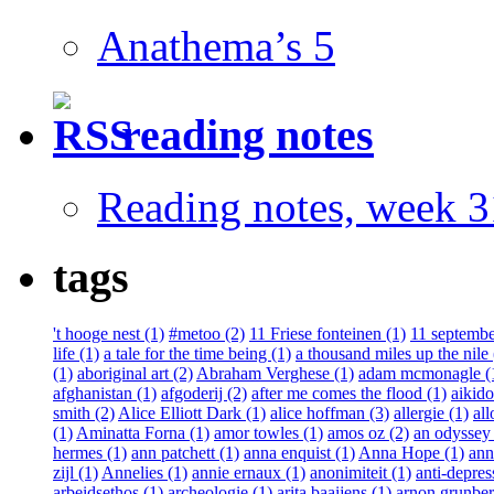
Anathema’s 5
reading notes
Reading notes, week 3
tags
't hooge nest (1)
#metoo (2)
11 Friese fonteinen (1)
11 septembe
life (1)
a tale for the time being (1)
a thousand miles up the nile 
(1)
aboriginal art (2)
Abraham Verghese (1)
adam mcmonagle (
afghanistan (1)
afgoderij (2)
after me comes the flood (1)
aikido
smith (2)
Alice Elliott Dark (1)
alice hoffman (3)
allergie (1)
all
(1)
Aminatta Forna (1)
amor towles (1)
amos oz (2)
an odyssey 
hermes (1)
ann patchett (1)
anna enquist (1)
Anna Hope (1)
ann
zijl (1)
Annelies (1)
annie ernaux (1)
anonimiteit (1)
anti-depres
arbeidsethos (1)
archeologie (1)
arita baaijens (1)
arnon grunber