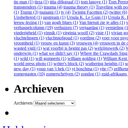
tin man (1)
tirza (1)
titia dijkgraaf (1)
tom lanoye (1)
Tom Perrot
transgenders (1)
trauma (4)
trauma theory (1)
Traveling with po
(1)
Trump (3)
tsunami (1)
tv (4)
Twintig Facetten (2)
twitter (6)
Unsheltered (1)
upstream (1)
Ursula K. Le Guin (1)
Ursula K. 
leeuw-lezing (1)
van gogh blues (1)
Van hieruit zie je alles (1)
v
verhaspelcolumn (19)
verhuizen (7)
verjaardag (1)
vernieling (1
vinderigheid (1)
vinnik (1)
virginia woolf (2)
visie (1)
vivian go
vluchtelingen (1)
vluchtstofgoud (1)
voeding (2)
voer voor psy
vroomheid (1)
vrouw en kunst (3)
vrouwen (4)
vrouwen in de o
wasted vigil (1)
wat voorbij is begint pas (2)
welzijnswerk (2)
W
onderwijs (1)
what we didn't say (1)
Where the Crawdads Sing 
(1)
wild (1)
will gomperts (1)
william golding (1)
William Kent
world press photo (1)
writer's block (2)
wuthering heights (1)
w
new day (1)
youp van 't hek (1)
yt boschma (1)
ytie (7)
zelfkenn
zomergasten (10)
zomerschrijven (2)
zondag (1)
zuid-afrikaans 
Archieven
Archieven