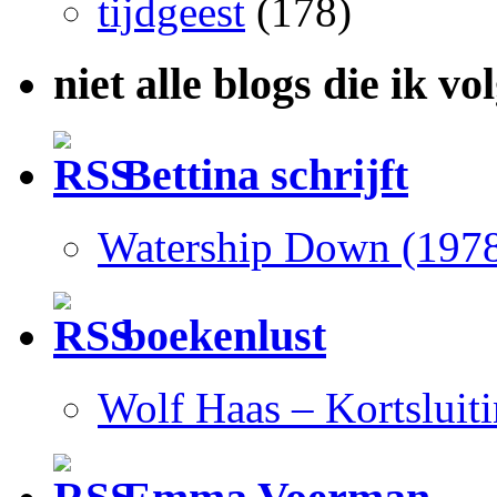
tijdgeest
(178)
niet alle blogs die ik vo
Bettina schrijft
Watership Down (197
boekenlust
Wolf Haas – Kortsluit