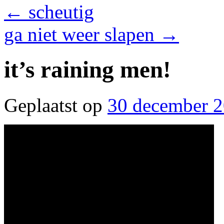
←
scheutig
ga niet weer slapen
→
it’s raining men!
Geplaatst op
30 december 