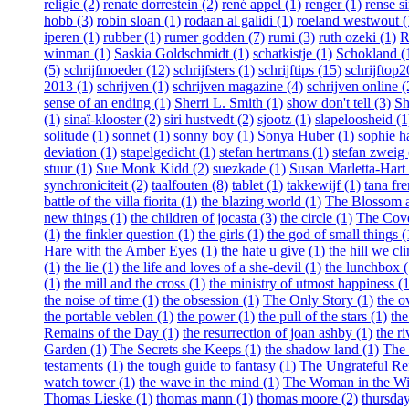
religie (2)
renate dorrestein (2)
rené appel (1)
renger (1)
rense s
hobb (3)
robin sloan (1)
rodaan al galidi (1)
roeland westwout (
iperen (1)
rubber (1)
rumer godden (7)
rumi (3)
ruth ozeki (1)
R
winman (1)
Saskia Goldschmidt (1)
schatkistje (1)
Schokland (
(5)
schrijfmoeder (12)
schrijfsters (1)
schrijftips (15)
schrijftop
2013 (1)
schrijven (1)
schrijven magazine (4)
schrijven online (
sense of an ending (1)
Sherri L. Smith (1)
show don't tell (3)
Sh
(1)
sinaï-klooster (2)
siri hustvedt (2)
sjootz (1)
slapeloosheid (1
solitude (1)
sonnet (1)
sonny boy (1)
Sonya Huber (1)
sophie h
deviation (1)
stapelgedicht (1)
stefan hertmans (1)
stefan zweig 
stuur (1)
Sue Monk Kidd (2)
suezkade (1)
Susan Marletta-Hart 
synchroniciteit (2)
taalfouten (8)
tablet (1)
takkewijf (1)
tana fr
battle of the villa fiorita (1)
the blazing world (1)
The Blossom an
new things (1)
the children of jocasta (3)
the circle (1)
The Cove
(1)
the finkler question (1)
the girls (1)
the god of small things (
Hare with the Amber Eyes (1)
the hate u give (1)
the hill we cl
(1)
the lie (1)
the life and loves of a she-devil (1)
the lunchbox (
(1)
the mill and the cross (1)
the ministry of utmost happiness (1
the noise of time (1)
the obsession (1)
The Only Story (1)
the o
the portable veblen (1)
the power (1)
the pull of the stars (1)
th
Remains of the Day (1)
the resurrection of joan ashby (1)
the ri
Garden (1)
The Secrets she Keeps (1)
the shadow land (1)
The 
testaments (1)
the tough guide to fantasy (1)
The Ungrateful Re
watch tower (1)
the wave in the mind (1)
The Woman in the W
Thomas Lieske (1)
thomas mann (1)
thomas moore (2)
thursday