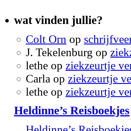
wat vinden jullie?
Colt Orn
op
schrijfvee
J. Tekelenburg
op
ziek
lethe
op
ziekzeurtje ve
Carla
op
ziekzeurtje v
lethe
op
ziekzeurtje ve
Heldinne’s Reisboekjes
Heldinne’s Reisboekje