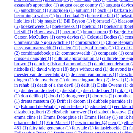
assassin's apprentice (1)
august osage county (1)
augusta davies
(1)
autochtoon (1)
autorijden (1)
autumn (1)
bach (1)
barbara ki
becoming a writer (1)
beeld en taal (5)
before the fall (1)
belast
little lies (1)
big magic (1)
Bill Bryson (1)
björnstad (1)
blaasont
(5)
boekenweek (3)
boeketreeks (1)
boekrol (1)
boekschrijfboe
het stil (1)
Bowlaway (1)
bozum (1)
brandsporen (9)
Bregje Ho
Carson McCullers (1)
carys davies (1)
Celestial Bodies (1)
cens
Chimamanda Ngozi Adichie (1)
chiropractor (1)
Chloe Benjami
cissy van marxveldt (1)
citaten (12)
city of friends (1)
City of Gi
(2)
combinatieboekje (2)
commonwealth (1)
compassie (1)
conn
crusoe's daughter (1)
cultural appropriation (3)
culturele toe-eig
brown (1)
dancing fish and ammonites (1)
daniel mendelsohn (
nicholls (1)
david whyte (18)
days without end (1)
de avond is
meester van de neerdaling (1)
de naam van oidipous (1)
de schi
dingen (1)
de toverberg (1)
de tweelingparadox (2)
de val (1)
d
in rehab (1)
death of a she devil (1)
delft (1)
Delia Owens (1)
d
(1)
dichter op de deel (1)
diefstal (1)
dien l. de boer (1)
dik (1)
D
(1)
don delillo (1)
dood (1)
doorgever (1)
doorreis (2)
dorothea 
(1)
drents museum (3)
Drift (1)
droom (1)
dubbele piramide (1)
(1)
Edmund de Waal (1)
edna ferber (1)
educated (1)
een klein 
elizabeth gilbert (2)
elizabeth harrower (1)
elizabeth kostova (2)
emma cline (1)
Emma Donoghue (1)
Emma Healey (1)
en ik h
erbarme dich (1)
Eric Maisel (1)
erwin mortier (4)
eten (1)
ethie
451 (1)
fairy tale generator (1)
fairytale (1)
fantasieboekje (2)
fa