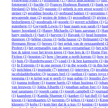
Fellowship Point (1)
feminisme (17)
fierce attachments (1)
film
fototoestel (1)
fractile (1)
Frances Hodgson Burnett (1)
frank w
friesland (2)
frija (25)
gasunie (1)
gebrek is een groot woord (1)
steiner (2)
geraldine brooks (1)
gerbrand bakker (1)
geronimo (
gewapende man (2)
gezien de feiten (1)
gezondheid (3)
giving 
bedoelingen (2)
goodreads (4)
google (1)
govert schilling (1)
G
gutenberg (1)
Gwyneth Lewis (1)
haar naam was sarah (1)
haat
hanny hoogland (1)
Hanny Michaelis (2)
hans aarsman (1)
Han
harry mulisch (1)
hart (1)
harvest (1)
Havank (1)
head hopping 
dunmore (3)
hélène cixous (1)
hella haasse (2)
Helmantel (2)
he
Hermann Hesse (1)
heroes (1)
het geluk van de eenzaamheid (2
Profeet (1)
het oerparadijs van de jager-verzamelaar (1)
het schi
hoe ik talent voor het leven kreeg (1)
hoe lees ik (1)
Home Fire 
Fiction (1)
houston (2)
how i became a north korean (1)
how to 
(1)
huis (5)
Hundertwasser (7)
i-pad (1)
ik ben karmozijn (1)
ik
(1)
In Extremis (1)
in one person (1)
in the woods (1)
in this ho
(2)
inrichting (1)
inspiratie (7)
internet (1)
interview (5)
invalida
jacobsladderboekje (3)
jacques brel (1)
jagtlust (1)
james joyce 
jongsma (1)
je krijgt wat je geeft (1)
jean gabin (1)
Jennifer Ze
(1)
joanna trollope (1)
joanne harris (2)
johan huzinga (1)
johan
van leeuwen (1)
Jokha Alharthi (1)
jonathan safran foer (1)
Jon
josé saramago (1)
joseph camp (1)
joseph campbell (2)
journaal
(1)
kaandorp (1)
Kamila Shamsie (1)
kanker (1)
kat duff (1)
kat
knoop (1)
kerstkaarten (2)
kerstmis (5)
kijken (1)
kind (1)
Kingd
klussers (3)
kolja (1)
kom hier dat ik u kus (1)
koning (1)
koning