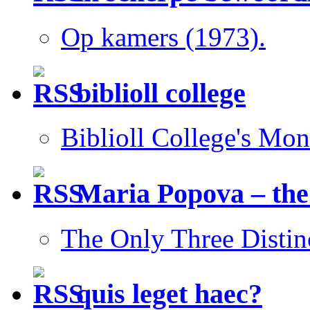
Op kamers (1973).
biblioll college
Biblioll College's Mo
Maria Popova – the
The Only Three Distin
quis leget haec?