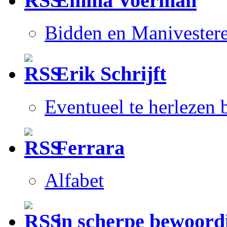
Emma Voerman
Bidden en Manivester
Erik Schrijft
Eventueel te herlezen
Ferrara
Alfabet
in scherpe bewoord