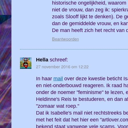
historische ongelijkheid, waaro
niet de vrouw, dan zeg ik: spierkr
zoals Slooff lijkt te denken). De
dan de gemiddelde vrouw, en ka
De man heeft zich het recht van 
Beantwoorden
Hella
schreef:
27 november 2016 om 12:22
In haar
mail
over deze kwestie beticht Is
en niet-onderbouwd reageren. Ik raad ha
onder de noemer "feminisme" te lezen, 
Heldinne's Reis te bestuderen, en dan a
"zomaar wat roep."
Dat ik Isabelle's mail niet rechtstreeks
met het feit dat het hier een "artlover.co
bekend staat vanwege vele scams. Voorts