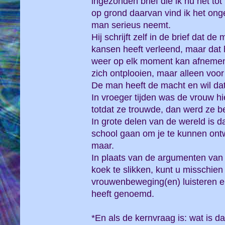
ingezonden brief die ik nu net t
op grond daarvan vind ik het ong
man serieus neemt.
Hij schrijft zelf in de brief dat 
kansen heeft verleend, maar dat h
weer op elk moment kan afnemen
zich ontplooien, maar alleen voor
De man heeft de macht en wil da
In vroeger tijden was de vrouw hi
totdat ze trouwde, dan werd ze b
In grote delen van de wereld is d
school gaan om je te kunnen ont
maar.
In plaats van de argumenten van
koek te slikken, kunt u misschien
vrouwenbeweging(en) luisteren e
heeft genoemd.
*En als de kernvraag is: wat is d