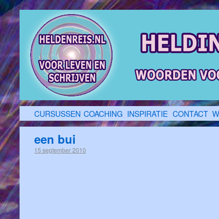
CURSUSSEN
COACHING
INSPIRATIE
CONTACT
W
een bui
15 september 2010