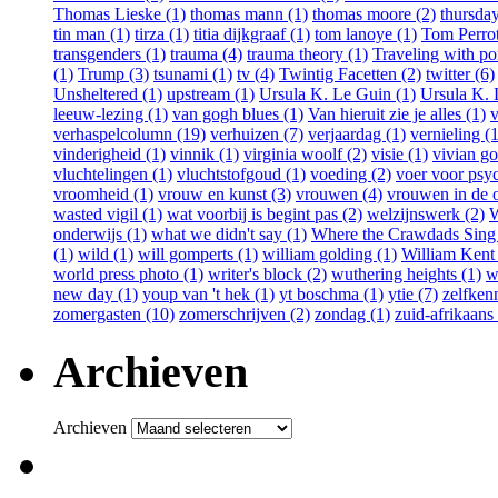
Thomas Lieske (1)
thomas mann (1)
thomas moore (2)
thursday
tin man (1)
tirza (1)
titia dijkgraaf (1)
tom lanoye (1)
Tom Perrot
transgenders (1)
trauma (4)
trauma theory (1)
Traveling with po
(1)
Trump (3)
tsunami (1)
tv (4)
Twintig Facetten (2)
twitter (6)
Unsheltered (1)
upstream (1)
Ursula K. Le Guin (1)
Ursula K. 
leeuw-lezing (1)
van gogh blues (1)
Van hieruit zie je alles (1)
v
verhaspelcolumn (19)
verhuizen (7)
verjaardag (1)
vernieling (1
vinderigheid (1)
vinnik (1)
virginia woolf (2)
visie (1)
vivian go
vluchtelingen (1)
vluchtstofgoud (1)
voeding (2)
voer voor psy
vroomheid (1)
vrouw en kunst (3)
vrouwen (4)
vrouwen in de o
wasted vigil (1)
wat voorbij is begint pas (2)
welzijnswerk (2)
W
onderwijs (1)
what we didn't say (1)
Where the Crawdads Sing 
(1)
wild (1)
will gomperts (1)
william golding (1)
William Kent
world press photo (1)
writer's block (2)
wuthering heights (1)
w
new day (1)
youp van 't hek (1)
yt boschma (1)
ytie (7)
zelfkenn
zomergasten (10)
zomerschrijven (2)
zondag (1)
zuid-afrikaans 
Archieven
Archieven