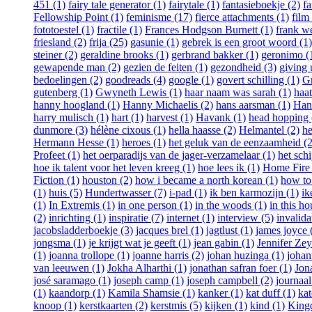
451 (1)
fairy tale generator (1)
fairytale (1)
fantasieboekje (2)
fa
Fellowship Point (1)
feminisme (17)
fierce attachments (1)
film
fototoestel (1)
fractile (1)
Frances Hodgson Burnett (1)
frank w
friesland (2)
frija (25)
gasunie (1)
gebrek is een groot woord (1)
steiner (2)
geraldine brooks (1)
gerbrand bakker (1)
geronimo (
gewapende man (2)
gezien de feiten (1)
gezondheid (3)
giving 
bedoelingen (2)
goodreads (4)
google (1)
govert schilling (1)
G
gutenberg (1)
Gwyneth Lewis (1)
haar naam was sarah (1)
haat
hanny hoogland (1)
Hanny Michaelis (2)
hans aarsman (1)
Han
harry mulisch (1)
hart (1)
harvest (1)
Havank (1)
head hopping 
dunmore (3)
hélène cixous (1)
hella haasse (2)
Helmantel (2)
he
Hermann Hesse (1)
heroes (1)
het geluk van de eenzaamheid (2
Profeet (1)
het oerparadijs van de jager-verzamelaar (1)
het schi
hoe ik talent voor het leven kreeg (1)
hoe lees ik (1)
Home Fire 
Fiction (1)
houston (2)
how i became a north korean (1)
how to 
(1)
huis (5)
Hundertwasser (7)
i-pad (1)
ik ben karmozijn (1)
ik
(1)
In Extremis (1)
in one person (1)
in the woods (1)
in this ho
(2)
inrichting (1)
inspiratie (7)
internet (1)
interview (5)
invalida
jacobsladderboekje (3)
jacques brel (1)
jagtlust (1)
james joyce 
jongsma (1)
je krijgt wat je geeft (1)
jean gabin (1)
Jennifer Ze
(1)
joanna trollope (1)
joanne harris (2)
johan huzinga (1)
johan
van leeuwen (1)
Jokha Alharthi (1)
jonathan safran foer (1)
Jon
josé saramago (1)
joseph camp (1)
joseph campbell (2)
journaal
(1)
kaandorp (1)
Kamila Shamsie (1)
kanker (1)
kat duff (1)
kat
knoop (1)
kerstkaarten (2)
kerstmis (5)
kijken (1)
kind (1)
Kingd