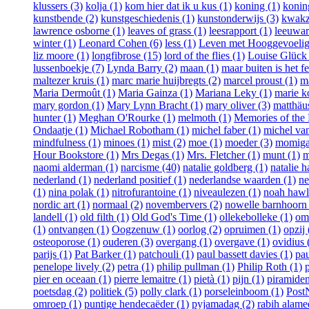
klussers (3)
kolja (1)
kom hier dat ik u kus (1)
koning (1)
koning
kunstbende (2)
kunstgeschiedenis (1)
kunstonderwijs (3)
kwakza
lawrence osborne (1)
leaves of grass (1)
leesrapport (1)
leeuwar
winter (1)
Leonard Cohen (6)
less (1)
Leven met Hooggevoelig
liz moore (1)
longfibrose (15)
lord of the flies (1)
Louise Glück 
lussenboekje (7)
Lynda Barry (2)
maan (1)
maar buiten is het fe
maltezer kruis (1)
marc marie huijbregts (2)
marcel proust (1)
m
Maria Dermoût (1)
Maria Gainza (1)
Mariana Leky (1)
marie k
mary gordon (1)
Mary Lynn Bracht (1)
mary oliver (3)
matthäus
hunter (1)
Meghan O'Rourke (1)
melmoth (1)
Memories of the 
Ondaatje (1)
Michael Robotham (1)
michel faber (1)
michel van
mindfulness (1)
minoes (1)
mist (2)
moe (1)
moeder (3)
momiga
Hour Bookstore (1)
Mrs Degas (1)
Mrs. Fletcher (1)
munt (1)
m
naomi alderman (1)
narcisme (40)
natalie goldberg (1)
natalie h
nederland (1)
nederland positief (1)
nederlandse waarden (1)
ne
(1)
nina polak (1)
nitrofurantoine (1)
niveaulezen (1)
noah hawl
nordic art (1)
normaal (2)
novembervers (2)
nowelle barnhoorn 
landell (1)
old filth (1)
Old God's Time (1)
ollekebolleke (1)
om
(1)
ontvangen (1)
Oogzenuw (1)
oorlog (2)
opruimen (1)
opzij 
osteoporose (1)
ouderen (3)
overgang (1)
overgave (1)
ovidius 
parijs (1)
Pat Barker (1)
patchouli (1)
paul bassett davies (1)
pau
penelope lively (2)
petra (1)
philip pullman (1)
Philip Roth (1)
pier en oceaan (1)
pierre lemaitre (1)
pietà (1)
pijn (1)
piramiden
poetsdag (2)
politiek (5)
polly clark (1)
porseleinboom (1)
Post
omroep (1)
puntige hendecaëder (1)
pyjamadag (2)
rabih alame