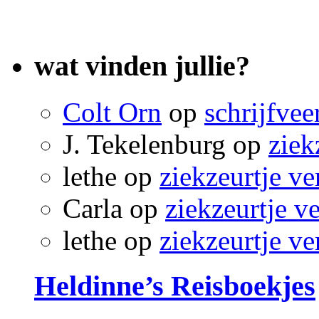
wat vinden jullie?
Colt Orn
op
schrijfvee
J. Tekelenburg
op
ziek
lethe
op
ziekzeurtje ve
Carla
op
ziekzeurtje v
lethe
op
ziekzeurtje ve
Heldinne’s Reisboekjes