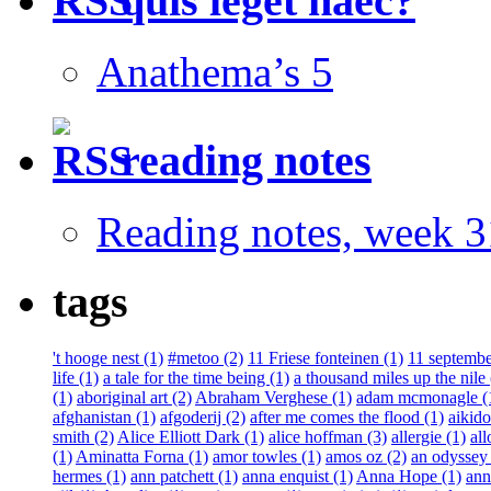
quis leget haec?
Anathema’s 5
reading notes
Reading notes, week 3
tags
't hooge nest (1)
#metoo (2)
11 Friese fonteinen (1)
11 septembe
life (1)
a tale for the time being (1)
a thousand miles up the nile 
(1)
aboriginal art (2)
Abraham Verghese (1)
adam mcmonagle (
afghanistan (1)
afgoderij (2)
after me comes the flood (1)
aikido
smith (2)
Alice Elliott Dark (1)
alice hoffman (3)
allergie (1)
all
(1)
Aminatta Forna (1)
amor towles (1)
amos oz (2)
an odyssey 
hermes (1)
ann patchett (1)
anna enquist (1)
Anna Hope (1)
ann