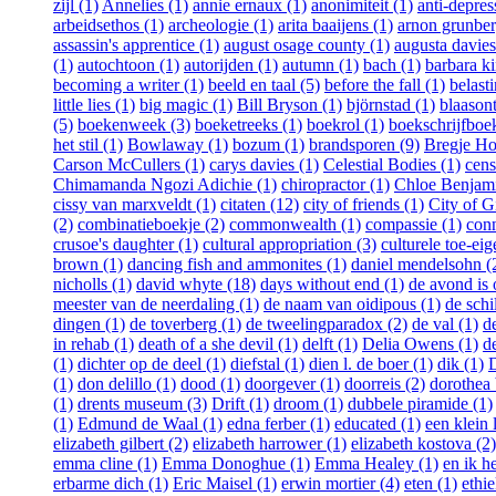
zijl (1)
Annelies (1)
annie ernaux (1)
anonimiteit (1)
anti-depres
arbeidsethos (1)
archeologie (1)
arita baaijens (1)
arnon grunber
assassin's apprentice (1)
august osage county (1)
augusta davies
(1)
autochtoon (1)
autorijden (1)
autumn (1)
bach (1)
barbara ki
becoming a writer (1)
beeld en taal (5)
before the fall (1)
belast
little lies (1)
big magic (1)
Bill Bryson (1)
björnstad (1)
blaasont
(5)
boekenweek (3)
boeketreeks (1)
boekrol (1)
boekschrijfboe
het stil (1)
Bowlaway (1)
bozum (1)
brandsporen (9)
Bregje Ho
Carson McCullers (1)
carys davies (1)
Celestial Bodies (1)
cens
Chimamanda Ngozi Adichie (1)
chiropractor (1)
Chloe Benjami
cissy van marxveldt (1)
citaten (12)
city of friends (1)
City of Gi
(2)
combinatieboekje (2)
commonwealth (1)
compassie (1)
conn
crusoe's daughter (1)
cultural appropriation (3)
culturele toe-eig
brown (1)
dancing fish and ammonites (1)
daniel mendelsohn (
nicholls (1)
david whyte (18)
days without end (1)
de avond is
meester van de neerdaling (1)
de naam van oidipous (1)
de schi
dingen (1)
de toverberg (1)
de tweelingparadox (2)
de val (1)
d
in rehab (1)
death of a she devil (1)
delft (1)
Delia Owens (1)
d
(1)
dichter op de deel (1)
diefstal (1)
dien l. de boer (1)
dik (1)
D
(1)
don delillo (1)
dood (1)
doorgever (1)
doorreis (2)
dorothea 
(1)
drents museum (3)
Drift (1)
droom (1)
dubbele piramide (1)
(1)
Edmund de Waal (1)
edna ferber (1)
educated (1)
een klein 
elizabeth gilbert (2)
elizabeth harrower (1)
elizabeth kostova (2)
emma cline (1)
Emma Donoghue (1)
Emma Healey (1)
en ik h
erbarme dich (1)
Eric Maisel (1)
erwin mortier (4)
eten (1)
ethie