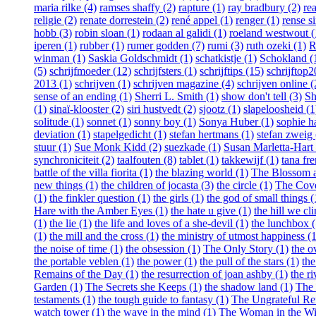
maria rilke (4)
ramses shaffy (2)
rapture (1)
ray bradbury (2)
re
religie (2)
renate dorrestein (2)
rené appel (1)
renger (1)
rense s
hobb (3)
robin sloan (1)
rodaan al galidi (1)
roeland westwout (
iperen (1)
rubber (1)
rumer godden (7)
rumi (3)
ruth ozeki (1)
R
winman (1)
Saskia Goldschmidt (1)
schatkistje (1)
Schokland (
(5)
schrijfmoeder (12)
schrijfsters (1)
schrijftips (15)
schrijftop
2013 (1)
schrijven (1)
schrijven magazine (4)
schrijven online (
sense of an ending (1)
Sherri L. Smith (1)
show don't tell (3)
Sh
(1)
sinaï-klooster (2)
siri hustvedt (2)
sjootz (1)
slapeloosheid (1
solitude (1)
sonnet (1)
sonny boy (1)
Sonya Huber (1)
sophie h
deviation (1)
stapelgedicht (1)
stefan hertmans (1)
stefan zweig 
stuur (1)
Sue Monk Kidd (2)
suezkade (1)
Susan Marletta-Hart 
synchroniciteit (2)
taalfouten (8)
tablet (1)
takkewijf (1)
tana fr
battle of the villa fiorita (1)
the blazing world (1)
The Blossom an
new things (1)
the children of jocasta (3)
the circle (1)
The Cove
(1)
the finkler question (1)
the girls (1)
the god of small things (
Hare with the Amber Eyes (1)
the hate u give (1)
the hill we cl
(1)
the lie (1)
the life and loves of a she-devil (1)
the lunchbox (
(1)
the mill and the cross (1)
the ministry of utmost happiness (1
the noise of time (1)
the obsession (1)
The Only Story (1)
the o
the portable veblen (1)
the power (1)
the pull of the stars (1)
th
Remains of the Day (1)
the resurrection of joan ashby (1)
the ri
Garden (1)
The Secrets she Keeps (1)
the shadow land (1)
The 
testaments (1)
the tough guide to fantasy (1)
The Ungrateful Re
watch tower (1)
the wave in the mind (1)
The Woman in the W