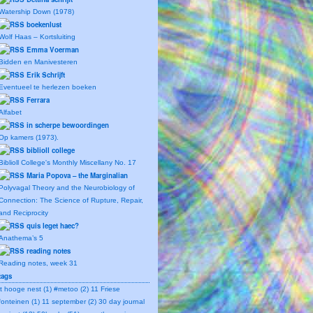
Watership Down (1978)
boekenlust
Wolf Haas – Kortsluiting
Emma Voerman
Bidden en Manivesteren
Erik Schrijft
Eventueel te herlezen boeken
Ferrara
Alfabet
in scherpe bewoordingen
Op kamers (1973).
biblioll college
Biblioll College's Monthly Miscellany No. 17
Maria Popova – the Marginalian
Polyvagal Theory and the Neurobiology of
Connection: The Science of Rupture, Repair,
and Reciprocity
quis leget haec?
Anathema’s 5
reading notes
Reading notes, week 31
tags
't hooge nest (1)
#metoo (2)
11 Friese
fonteinen (1)
11 september (2)
30 day journal