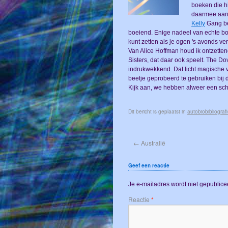
boeken die hi
daarmee aan 
Kelly
Gang be
boeiend. Enige nadeel van echte boek
kunt zetten als je ogen 's avonds v
Van Alice Hoffman houd ik ontzettend
Sisters, dat daar ook speelt. The D
indrukwekkend. Dat licht magische v
beetje geprobeerd te gebruiken bij
Kijk aan, we hebben alweer een sch
Dit bericht is geplaatst in
autobiobibliograf
←
Australië
Geef een reactie
Je e-mailadres wordt niet gepublice
Reactie
*