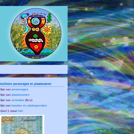
feuilleton personages en plaatsnamen
•lijst van
personages
•lijst van
plaatsnamen
•lijst van
remedies
(flu’s)
•lijst van
kaarten en plattegronden
•deel 1 staat
hier