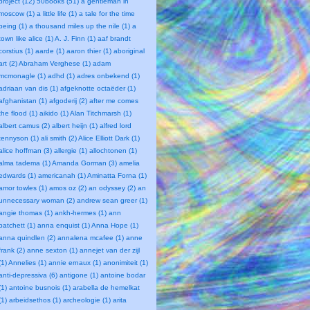
project (12)
50books (51)
a gentleman in
moscow (1)
a little life (1)
a tale for the time
being (1)
a thousand miles up the nile (1)
a
town like alice (1)
A. J. Finn (1)
aaf brandt
corstius (1)
aarde (1)
aaron thier (1)
aboriginal
art (2)
Abraham Verghese (1)
adam
mcmonagle (1)
adhd (1)
adres onbekend (1)
adriaan van dis (1)
afgeknotte octaëder (1)
afghanistan (1)
afgoderij (2)
after me comes
the flood (1)
aikido (1)
Alan Titchmarsh (1)
albert camus (2)
albert heijn (1)
alfred lord
tennyson (1)
ali smith (2)
Alice Elliott Dark (1)
alice hoffman (3)
allergie (1)
allochtonen (1)
alma tadema (1)
Amanda Gorman (3)
amelia
edwards (1)
americanah (1)
Aminatta Forna (1)
amor towles (1)
amos oz (2)
an odyssey (2)
an
unnecessary woman (2)
andrew sean greer (1)
angie thomas (1)
ankh-hermes (1)
ann
patchett (1)
anna enquist (1)
Anna Hope (1)
anna quindlen (2)
annalena mcafee (1)
anne
frank (2)
anne sexton (1)
annejet van der zijl
(1)
Annelies (1)
annie ernaux (1)
anonimiteit (1)
anti-depressiva (6)
antigone (1)
antoine bodar
(1)
antoine busnois (1)
arabella de hemelkat
(1)
arbeidsethos (1)
archeologie (1)
arita