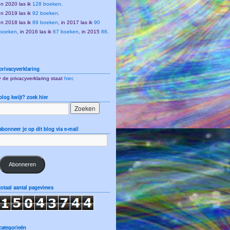
In 2020 las ik
128 boeken
.
In 2019 las ik
92 boeken
.
In 2018 las ik
89 boeken
, in 2017 las ik
90
boeken
, in 2016 las ik
67 boeken
, in 2015
86
.
privacyverklaring
• de privacyverklaring staat
hier
.
blog kwijt? zoek hier
abonneer je op dit blog via e-mail
Abonneren
totaal aantal pageviews
categorieën