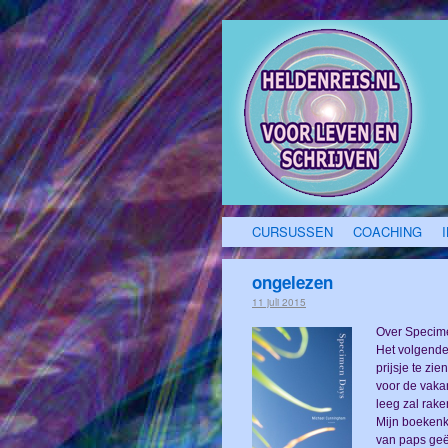
CURSUSSEN
COACHING
ongelezen
11 juli 2015
Over Speci
Het volgende
prijsje te zi
voor de vakan
leeg zal rake
Mijn boekenka
van paps geë