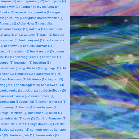
baaijens (1)
arnon grunberg (2)
arthur japin (4)
artist's way (24)
arundhati roy (6)
Asha ten
Broeke (1)
assassin's apprentice (1)
august
osage county (1)
augusta davies webster (1)
Augustus (1)
Auke Hulst (1)
australisch
scharnierboekje (11)
autobio (1)
autochtoon
(1)
autorijden (1)
autumn (1)
bach (1)
barbara
kingsolver (3)
bart moeyaert (1)
bauke weistra
(1)
beartown (1)
beautiful animals (1)
becoming a writer (1)
beeld en taal (5)
before
the fall (1)
belastingdienst (1)
belvedere (1)
beppe (2)
bewegen (1)
bezieling (1)
bibliotheek (6)
big little lies (1)
big magic (1)
Bill
Bryson (1)
björnstad (1)
blaasontsteking (6)
Black Narcissus (1)
blindness (1)
bloggen (5)
blogger (1)
boekbloggers (5)
boekenweek (3)
boeketreeks (1)
boekrol (1)
boekschrijfboek (5)
boer zoekt vrouw (2)
boerenprotest (1)
bookarang (1)
boosheid (6)
boven is het stil (1)
Bowlaway (1)
bozum (1)
brandsporen (9)
Bregje Hofstede (1)
briefroman (1)
buien (1)
cahierboekje (1)
cairo (3)
Caroline Franssen (2)
Carson McCullers (1)
carys davies (1)
Celestial
Bodies (1)
censor (2)
centrum voor de kunsten
a7 (2)
charlie english (1)
cherise wolas (1)