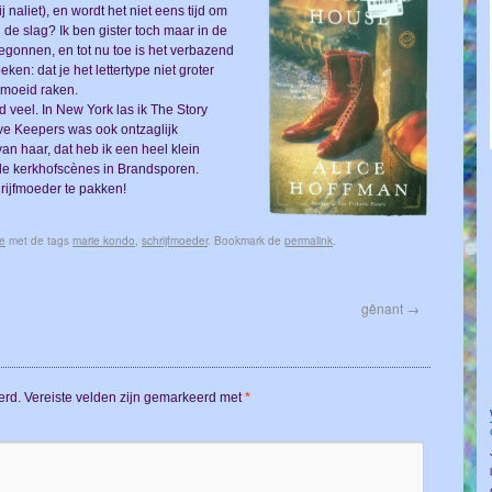
j naliet), en wordt het niet eens tijd om
de slag? Ik ben gister toch maar in de
gonnen, en tot nu toe is het verbazend
en: dat je het lettertype niet groter
ermoeid raken.
 veel. In New York las ik The Story
ove Keepers was ook ontzaglijk
an haar, dat heb ik een heel klein
 de kerkhofscènes in Brandsporen.
rijfmoeder te pakken!
ie
met de tags
marie kondo
,
schrijfmoeder
. Bookmark de
permalink
.
gênant
→
erd.
Vereiste velden zijn gemarkeerd met
*