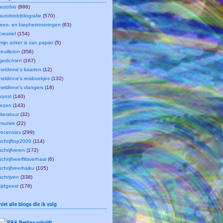
autobio
(886)
autobiobibliografie
(570)
lees- en biepherinneringen
(63)
creatief
(154)
mijn anker is van papier
(5)
feuilleton
(356)
gedichten
(167)
heldinne's kaarten
(12)
heldinne's reisboekjes
(132)
heldinne's vlangers
(18)
kunst
(140)
lezen
(143)
literatuur
(32)
muziek
(22)
recensies
(299)
schrijftop2000
(114)
schrijfveren
(172)
schrijfveerflitsverhaal
(6)
schrijfveerhaiku
(105)
schrijven
(338)
tijdgeest
(178)
niet alle blogs die ik volg
Bettina schrijft