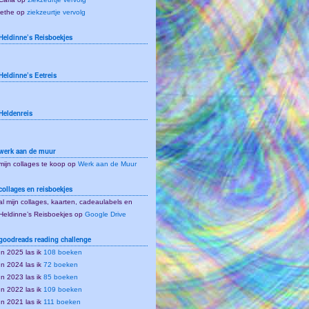
lethe
op
ziekzeurtje vervolg
Heldinne’s Reisboekjes
Heldinne’s Eetreis
Heldenreis
werk aan de muur
mijn collages te koop op
Werk aan de Muur
collages en reisboekjes
al mijn collages, kaarten, cadeaulabels en
Heldinne’s Reisboekjes op
Google Drive
goodreads reading challenge
In 2025 las ik
108 boeken
In 2024 las ik
72 boeken
In 2023 las ik
85 boeken
In 2022 las ik
109 boeken
In 2021 las ik
111 boeken