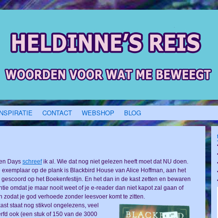
INSPIRATIE
CONTACT
WEBSHOP
BLOG
men Days
schreef
ik al. Wie dat nog niet gelezen heeft moet dat NU doen.
 exemplaar op de plank is Blackbird House van Alice Hoffman, aan het
en gescoord op het Boekenfestijn. En het dan in de kast zetten en bewaren
tie omdat je maar nooit weet of je e-reader dan niet kapot zal gaan of
n zodat je god verhoede zonder leesvoer komt te zitten.
st staat nog stikvol ongelezens, veel
rfd ook (een stuk of 150 van de 3000