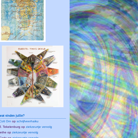
wat vinden jullie?
Colt Orn
op
schrijfveerhaiku
J. Tekelenburg
op
ziekzeurtje vervolg
lethe
op
ziekzeurtje vervolg
Carla
op
ziekzeurtje vervolg