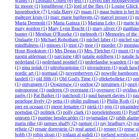
winter (1)
Leonard Cohen (6)
less (1)
Leven met Hooggevoelig
liz moore (1)
longfibrose (15)
lord of the flies (1)
Louise Glück 
lussenboekje (7)
Lynda Barry (2)
maan (1)
maar buiten is het fe
maltezer kruis (1)
marc marie huijbregts (2)
marcel proust (1)
m
Maria Dermoût (1)
Maria Gainza (1)
Mariana Leky (1)
marie k
mary gordon (1)
Mary Lynn Bracht (1)
mary oliver (3)
matthäus
hunter (1)
Meghan O'Rourke (1)
melmoth (1)
Memories of the 
Ondaatje (1)
Michael Robotham (1)
michel faber (1)
michel van
mindfulness (1)
minoes (1)
mist (2)
moe (1)
moeder (3)
momiga
Hour Bookstore (1)
Mrs Degas (1)
Mrs. Fletcher (1)
munt (1)
m
naomi alderman (1)
narcisme (40)
natalie goldberg (1)
natalie h
nederland (1)
nederland positief (1)
nederlandse waarden (1)
ne
(1)
nina polak (1)
nitrofurantoine (1)
niveaulezen (1)
noah hawl
nordic art (1)
normaal (2)
novembervers (2)
nowelle barnhoorn 
landell (1)
old filth (1)
Old God's Time (1)
ollekebolleke (1)
om
(1)
ontvangen (1)
Oogzenuw (1)
oorlog (2)
opruimen (1)
opzij 
osteoporose (1)
ouderen (3)
overgang (1)
overgave (1)
ovidius 
parijs (1)
Pat Barker (1)
patchouli (1)
paul bassett davies (1)
pau
penelope lively (2)
petra (1)
philip pullman (1)
Philip Roth (1)
pier en oceaan (1)
pierre lemaitre (1)
pietà (1)
pijn (1)
piramiden
poetsdag (2)
politiek (5)
polly clark (1)
porseleinboom (1)
Post
omroep (1)
puntige hendecaëder (1)
pyjamadag (2)
rabih alame
maria rilke (4)
ramses shaffy (2)
rapture (1)
ray bradbury (2)
re
religie (2)
renate dorrestein (2)
rené appel (1)
renger (1)
rense s
hobb (3)
robin sloan (1)
rodaan al galidi (1)
roeland westwout (