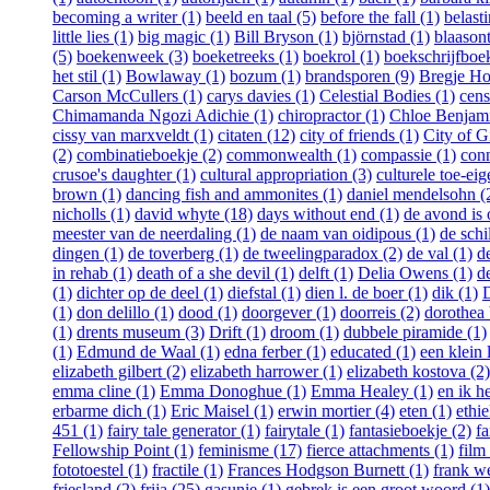
becoming a writer (1)
beeld en taal (5)
before the fall (1)
belast
little lies (1)
big magic (1)
Bill Bryson (1)
björnstad (1)
blaasont
(5)
boekenweek (3)
boeketreeks (1)
boekrol (1)
boekschrijfboe
het stil (1)
Bowlaway (1)
bozum (1)
brandsporen (9)
Bregje Ho
Carson McCullers (1)
carys davies (1)
Celestial Bodies (1)
cens
Chimamanda Ngozi Adichie (1)
chiropractor (1)
Chloe Benjami
cissy van marxveldt (1)
citaten (12)
city of friends (1)
City of Gi
(2)
combinatieboekje (2)
commonwealth (1)
compassie (1)
conn
crusoe's daughter (1)
cultural appropriation (3)
culturele toe-eig
brown (1)
dancing fish and ammonites (1)
daniel mendelsohn (
nicholls (1)
david whyte (18)
days without end (1)
de avond is
meester van de neerdaling (1)
de naam van oidipous (1)
de schi
dingen (1)
de toverberg (1)
de tweelingparadox (2)
de val (1)
d
in rehab (1)
death of a she devil (1)
delft (1)
Delia Owens (1)
d
(1)
dichter op de deel (1)
diefstal (1)
dien l. de boer (1)
dik (1)
D
(1)
don delillo (1)
dood (1)
doorgever (1)
doorreis (2)
dorothea 
(1)
drents museum (3)
Drift (1)
droom (1)
dubbele piramide (1)
(1)
Edmund de Waal (1)
edna ferber (1)
educated (1)
een klein 
elizabeth gilbert (2)
elizabeth harrower (1)
elizabeth kostova (2)
emma cline (1)
Emma Donoghue (1)
Emma Healey (1)
en ik h
erbarme dich (1)
Eric Maisel (1)
erwin mortier (4)
eten (1)
ethie
451 (1)
fairy tale generator (1)
fairytale (1)
fantasieboekje (2)
fa
Fellowship Point (1)
feminisme (17)
fierce attachments (1)
film
fototoestel (1)
fractile (1)
Frances Hodgson Burnett (1)
frank w
friesland (2)
frija (25)
gasunie (1)
gebrek is een groot woord (1)