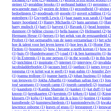
steiner (2)
geraldine brooks (1)
gerbrand bakker (1)
geronimo (
gewapende man (2)
gezien de feiten (1)
gezondheid (3)
giving 
bedoelingen (2)
goodreads (4)
google (1)
govert schilling (1)
G
gutenberg (1)
Gwyneth Lewis (1)
haar naam was sarah (1)
haat
hanny hoogland (1)
Hanny Michaelis (2)
hans aarsman (1)
Han
harry mulisch (1)
hart (1)
harvest (1)
Havank (1)
head hopping 
dunmore (3)
hélène cixous (1)
hella haasse (2)
Helmantel (2)
he
Hermann Hesse (1)
heroes (1)
het geluk van de eenzaamheid (2
Profeet (1)
het oerparadijs van de jager-verzamelaar (1)
het schi
hoe ik talent voor het leven kreeg (1)
hoe lees ik (1)
Home Fire 
Fiction (1)
houston (2)
how i became a north korean (1)
how to 
(1)
huis (5)
Hundertwasser (7)
i-pad (1)
ik ben karmozijn (1)
ik
(1)
In Extremis (1)
in one person (1)
in the woods (1)
in this ho
(2)
inrichting (1)
inspiratie (7)
internet (1)
interview (5)
invalida
jacobsladderboekje (3)
jacques brel (1)
jagtlust (1)
james joyce 
jongsma (1)
je krijgt wat je geeft (1)
jean gabin (1)
Jennifer Ze
(1)
joanna trollope (1)
joanne harris (2)
johan huzinga (1)
johan
van leeuwen (1)
Jokha Alharthi (1)
jonathan safran foer (1)
Jon
josé saramago (1)
joseph camp (1)
joseph campbell (2)
journaal
(1)
kaandorp (1)
Kamila Shamsie (1)
kanker (1)
kat duff (1)
kat
knoop (1)
kerstkaarten (2)
kerstmis (5)
kijken (1)
kind (1)
Kingd
klussers (3)
kolja (1)
kom hier dat ik u kus (1)
koning (1)
koning
kunstbende (2)
kunstgeschiedenis (1)
kunstonderwijs (3)
kwakza
lawrence osborne (1)
leaves of grass (1)
leesrapport (1)
leeuwar