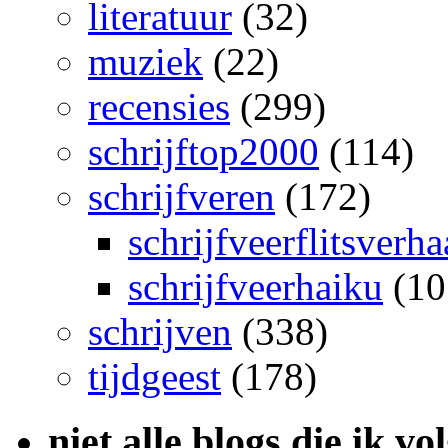
literatuur
(32)
muziek
(22)
recensies
(299)
schrijftop2000
(114)
schrijfveren
(172)
schrijfveerflitsverha
schrijfveerhaiku
(10
schrijven
(338)
tijdgeest
(178)
niet alle blogs die ik vo