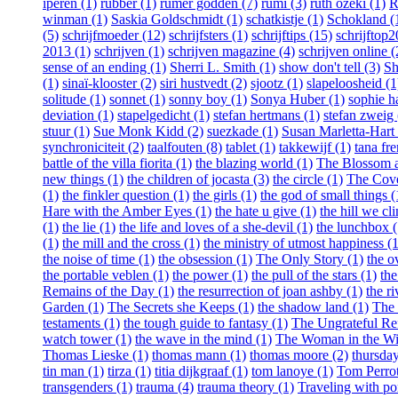
iperen (1)
rubber (1)
rumer godden (7)
rumi (3)
ruth ozeki (1)
R
winman (1)
Saskia Goldschmidt (1)
schatkistje (1)
Schokland (
(5)
schrijfmoeder (12)
schrijfsters (1)
schrijftips (15)
schrijftop
2013 (1)
schrijven (1)
schrijven magazine (4)
schrijven online (
sense of an ending (1)
Sherri L. Smith (1)
show don't tell (3)
Sh
(1)
sinaï-klooster (2)
siri hustvedt (2)
sjootz (1)
slapeloosheid (1
solitude (1)
sonnet (1)
sonny boy (1)
Sonya Huber (1)
sophie h
deviation (1)
stapelgedicht (1)
stefan hertmans (1)
stefan zweig 
stuur (1)
Sue Monk Kidd (2)
suezkade (1)
Susan Marletta-Hart 
synchroniciteit (2)
taalfouten (8)
tablet (1)
takkewijf (1)
tana fr
battle of the villa fiorita (1)
the blazing world (1)
The Blossom an
new things (1)
the children of jocasta (3)
the circle (1)
The Cove
(1)
the finkler question (1)
the girls (1)
the god of small things (
Hare with the Amber Eyes (1)
the hate u give (1)
the hill we cl
(1)
the lie (1)
the life and loves of a she-devil (1)
the lunchbox (
(1)
the mill and the cross (1)
the ministry of utmost happiness (1
the noise of time (1)
the obsession (1)
The Only Story (1)
the o
the portable veblen (1)
the power (1)
the pull of the stars (1)
th
Remains of the Day (1)
the resurrection of joan ashby (1)
the ri
Garden (1)
The Secrets she Keeps (1)
the shadow land (1)
The 
testaments (1)
the tough guide to fantasy (1)
The Ungrateful Re
watch tower (1)
the wave in the mind (1)
The Woman in the W
Thomas Lieske (1)
thomas mann (1)
thomas moore (2)
thursday
tin man (1)
tirza (1)
titia dijkgraaf (1)
tom lanoye (1)
Tom Perrot
transgenders (1)
trauma (4)
trauma theory (1)
Traveling with po