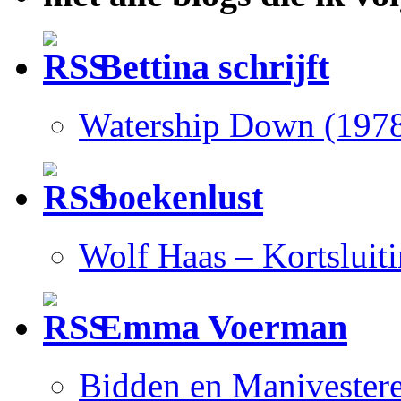
Bettina schrijft
Watership Down (197
boekenlust
Wolf Haas – Kortsluit
Emma Voerman
Bidden en Manivester