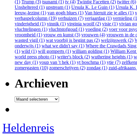
(1)
Trump (3)
tsunami (1)
tv (4)
Twintig Facetten (2)
twitter (6)
Unsheltered (1)
upstream (1)
Ursula K. Le Guin (1)
Ursula K. 
leeuw-lezing (1)
van gogh blues (1)
Van hieruit zie je alles (1)
v
verhaspelcolumn (19)
verhuizen (7)
verjaardag (1)
vernieling (1
vinderigheid (1)
vinnik (1)
virginia woolf (2)
visie (1)
vivian go
vluchtelingen (1)
vluchtstofgoud (1)
voeding (2)
voer voor psy
vroomheid (1)
vrouw en kunst (3)
vrouwen (4)
vrouwen in de o
wasted vigil (1)
wat voorbij is begint pas (2)
welzijnswerk (2)
W
onderwijs (1)
what we didn't say (1)
Where the Crawdads Sing 
(1)
wild (1)
will gomperts (1)
william golding (1)
William Kent
world press photo (1)
writer's block (2)
wuthering heights (1)
w
new day (1)
youp van 't hek (1)
yt boschma (1)
ytie (7)
zelfkenn
zomergasten (10)
zomerschrijven (2)
zondag (1)
zuid-afrikaans 
Archieven
Archieven
Heldenreis