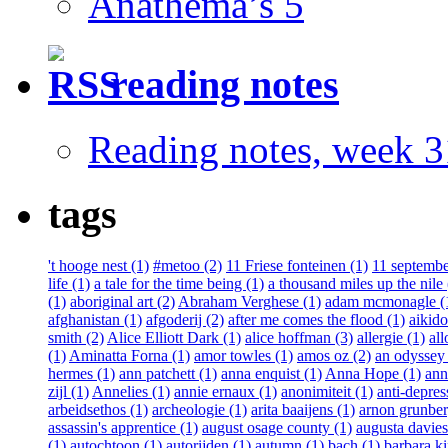
Anathema’s 5
reading notes
Reading notes, week 3
tags
't hooge nest (1)
#metoo (2)
11 Friese fonteinen (1)
11 septembe
life (1)
a tale for the time being (1)
a thousand miles up the nile 
(1)
aboriginal art (2)
Abraham Verghese (1)
adam mcmonagle (
afghanistan (1)
afgoderij (2)
after me comes the flood (1)
aikido
smith (2)
Alice Elliott Dark (1)
alice hoffman (3)
allergie (1)
all
(1)
Aminatta Forna (1)
amor towles (1)
amos oz (2)
an odyssey 
hermes (1)
ann patchett (1)
anna enquist (1)
Anna Hope (1)
ann
zijl (1)
Annelies (1)
annie ernaux (1)
anonimiteit (1)
anti-depres
arbeidsethos (1)
archeologie (1)
arita baaijens (1)
arnon grunber
assassin's apprentice (1)
august osage county (1)
augusta davies
(1)
autochtoon (1)
autorijden (1)
autumn (1)
bach (1)
barbara ki