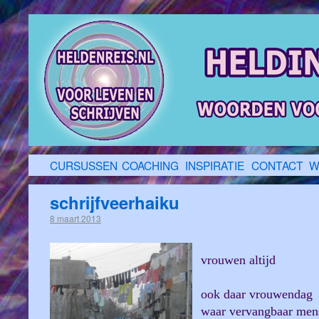
CURSUSSEN
COACHING
INSPIRATIE
CONTACT
W
schrijfveerhaiku
8 maart 2013
vrouwen altijd
ook daar vrouwendag
waar vervangbaar men