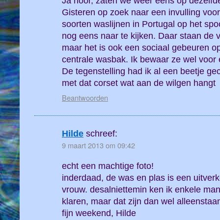
Ja hoor, zaten we weer eens op dezelfde
Gisteren op zoek naar een invulling vo
soorten waslijnen in Portugal op het sp
nog eens naar te kijken. Daar staan de 
maar het is ook een sociaal gebeuren op
centrale wasbak. Ik bewaar ze wel voor 
De tegenstelling had ik al een beetje g
met dat corset wat aan de wilgen hangt
Beantwoorden
Hilde
schreef:
9 maart 2013 om 09:42
echt een machtige foto!
inderdaad, de was en plas is een uitver
vrouw. desalniettemin ken ik enkele man
klaren, maar dat zijn dan wel alleensta
fijn weekend, Hilde