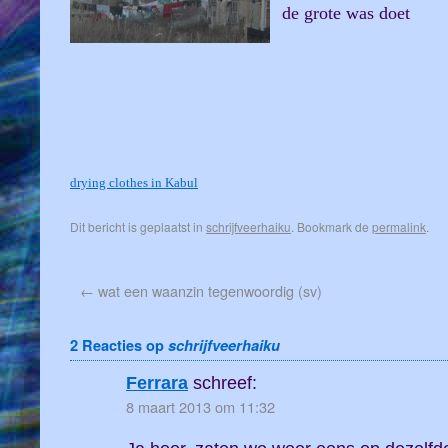
de grote was doet
drying clothes in Kabul
Dit bericht is geplaatst in
schrijfveerhaiku
. Bookmark de
permalink
.
←
wat een waanzin tegenwoordig (sv)
2 Reacties op
schrijfveerhaiku
Ferrara
schreef:
8 maart 2013 om 11:32