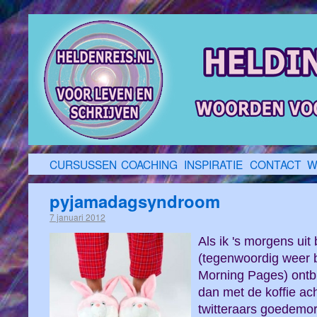
CURSUSSEN
COACHING
INSPIRATIE
CONTACT
W
pyjamadagsyndroom
7 januari 2012
Als ik 's morgens uit
(tegenwoordig weer 
Morning Pages) ontbi
dan met de koffie ac
twitteraars goedemo