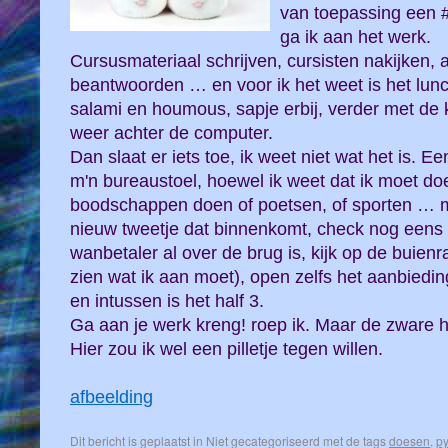
van toepassing een
ga ik aan het werk.
Cursusmateriaal schrijven, cursisten nakijken, 
beantwoorden … en voor ik het weet is het lun
salami en houmous, sapje erbij, verder met de 
weer achter de computer.
Dan slaat er iets toe, ik weet niet wat het is. 
m'n bureaustoel, hoewel ik weet dat ik moet d
boodschappen doen of poetsen, of sporten … maar
nieuw tweetje dat binnenkomt, check nog eens
wanbetaler al over de brug is, kijk op de buie
zien wat ik aan moet), open zelfs het aanbiedi
en intussen is het half 3.
Ga aan je werk kreng! roep ik. Maar de zware ha
Hier zou ik wel een pilletje tegen willen.
afbeelding
Dit bericht is geplaatst in Niet gecategoriseerd met de tags
doesen
,
p