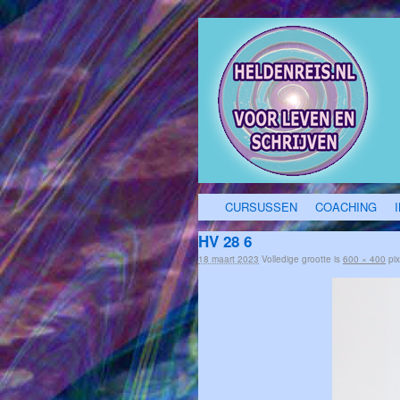
CURSUSSEN
COACHING
HV 28 6
18 maart 2023
Volledige grootte is
600 × 400
pix