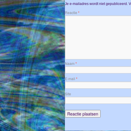
Je e-mailadres wordt niet gepubliceerd.
V
Reactie
*
Naam
*
E-mail
*
Site