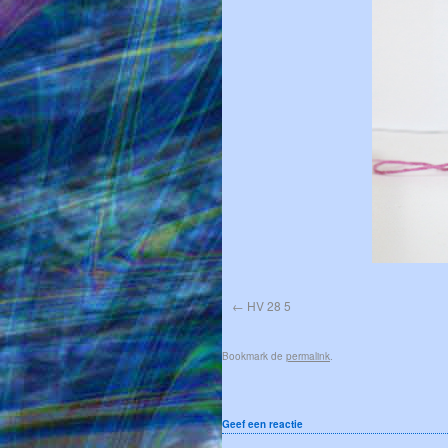
HV 28 5
Bookmark de
permalink
.
Geef een reactie