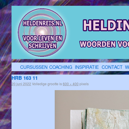
CURSUSSEN
COACHING
INSPIRATIE
CONTACT
W
HRB 163 11
20 juni 2022
Volledige grootte is
600 × 400
pixels