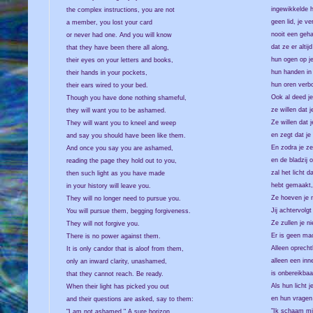
ingewikkelde h
the complex instructions, you are not
geen lid, je ve
a member, you lost your card
nooit een geha
or never had one. And you will know
dat ze er altij
that they have been there all along,
hun ogen op j
their eyes on your letters and books,
hun handen in
their hands in your pockets,
hun oren verb
their ears wired to your bed.
Ook al deed j
Though you have done nothing shameful,
ze willen dat 
they will want you to be ashamed.
Ze willen dat 
They will want you to kneel and weep
en zegt dat je
and say you should have been like them.
En zodra je ze
And once you say you are ashamed,
en de bladzij 
reading the page they hold out to you,
zal het licht d
then such light as you have made
hebt gemaakt, 
in your history will leave you.
Ze hoeven je n
They will no longer need to pursue you.
Jij achtervolg
You will pursue them, begging forgiveness.
Ze zullen je n
They will not forgive you.
Er is geen ma
There is no power against them.
Alleen oprecht
It is only candor that is aloof from them,
alleen een inn
only an inward clarity, unashamed,
is onbereikba
that they cannot reach. Be ready.
Als hun licht j
When their light has picked you out
en hun vragen
and their questions are asked, say to them:
"Ik schaam mij
"I am not ashamed." A sure horizon