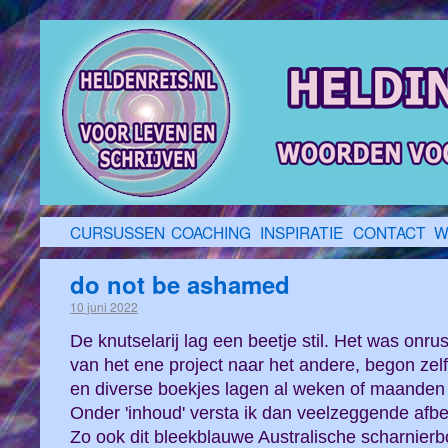
CURSUSSEN
COACHING
INSPIRATIE
CONTACT
W
do not be ashamed
10 juni 2022
De knutselarij lag een beetje stil. Het was onrus
van het ene project naar het andere, begon zel
en diverse boekjes lagen al weken of maanden
Onder 'inhoud' versta ik dan veelzeggende afbe
Zo ook dit bleekblauwe Australische scharnierbo