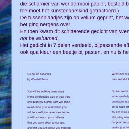
die scharnier van wondermooi papier, besteld b
toe moet het kunstenaarskind getracteerd.)
De tussenblaadjes zijn op vellum geprint, het 
het ging nergens over.
En toen kwam dit schitterende gedicht van Wen
not be ashamed
.
Het gedicht in 7 delen verdeeld, bijpassende a
ook qua kleur een beetje bij pasten, en nu is het
Do not be ashamed
Wees niet be
door Wendell 
by Wendell Berry
Op een nacht z
You will be walking some night
in het weldadi
in the comfortable dark of your yard
en plotseling z
and suddenly a great light will shine
om je heen str
round about you, and behind you
zal een muur zi
will be a wall you never saw before.
Plotseling word
It will be clear to you suddenly
dat je op het 
that you were about to escape,
en dat je schul
and that you are guilty: you misread