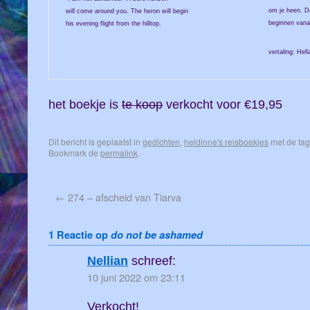
om je heen. De
will come around you. The heron will begin
beginnen vana
his evening flight from the hilltop.
vertaling: Hell
het boekje is
te koop
verkocht voor €19,95
Dit bericht is geplaatst in
gedichten
,
heldinne's reisboekjes
met de ta
Bookmark de
permalink
.
←
274 – afscheid van Tiarva
1 Reactie op
do not be ashamed
Nellian
schreef:
10 juni 2022 om 23:11
Verkocht!