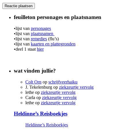
feuilleton personages en plaatsnamen
•lijst van
personages
•lijst van
plaatsnamen
•lijst van
remedies
(flu’s)
•lijst van
kaarten en plattegronden
•deel 1 staat
hier
wat vinden jullie?
Colt Orn
op
schrijfveerhaiku
J. Tekelenburg
op
ziekzeurtje vervolg
lethe
op
ziekzeurtje vervolg
Carla
op
ziekzeurtje vervolg
lethe
op
ziekzeurtje vervolg
Heldinne’s Reisboekjes
Heldinne’s Reisboekjes