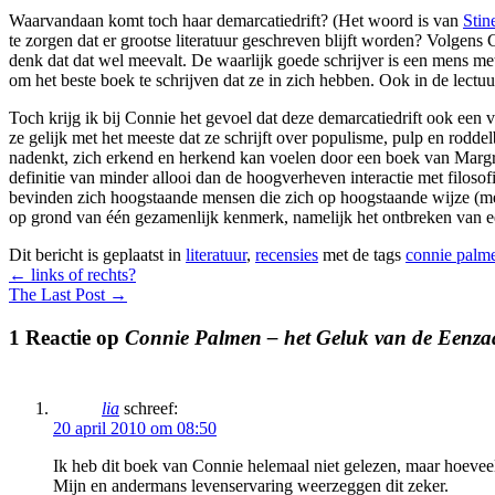
Waarvandaan komt toch haar demarcatiedrift? (Het woord is van
Stin
te zorgen dat er grootse literatuur geschreven blijft worden? Volgens
denk dat dat wel meevalt. De waarlijk goede schrijver is een mens me
om het beste boek te schrijven dat ze in zich hebben. Ook in de lectu
Toch krijg ik bij Connie het gevoel dat deze demarcatiedrift ook een
ze gelijk met het meeste dat ze schrijft over populisme, pulp en rodde
nadenkt, zich erkend en herkend kan voelen door een boek van Margre
definitie van minder allooi dan de hoogverheven interactie met filoso
bevinden zich hoogstaande mensen die zich op hoogstaande wijze (met
op grond van één gezamenlijk kenmerk, namelijk het ontbreken van een
Dit bericht is geplaatst in
literatuur
,
recensies
met de tags
connie palm
←
links of rechts?
The Last Post
→
1 Reactie op
Connie Palmen – het Geluk van de Eenz
lia
schreef:
20 april 2010 om 08:50
Ik heb dit boek van Connie helemaal niet gelezen, maar hoevee
Mijn en andermans levenservaring weerzeggen dit zeker.