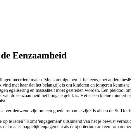
n de Eenzaamheid
ingen meerdere malen. Met sommige ben ik het eens, met andere beslist
k vind met haar dat het belangrijk is om kinderen en jongeren kennis 
tegen egalisering en massaliteit moet gestreden worden. Een pleidooi om 
uk van de eenzaamheid het hoogste geluk is. Het is een kleine minderheid d
ist.
e vernieuwend zijn om een goede roman te zijn? Is alleen de St. Denis 
le op te laden? Komt 'engagement' uitsluitend van het je bewust verhoude
 dat maatschappelijk engagement als énig criterium om een roman mee t