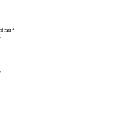
erd met
*