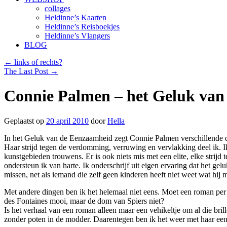
collages
Heldinne’s Kaarten
Heldinne’s Reisboekjes
Heldinne’s Vlangers
BLOG
←
links of rechts?
The Last Post
→
Connie Palmen – het Geluk va
Geplaatst op
20 april 2010
door
Hella
In het Geluk van de Eenzaamheid zegt Connie Palmen verschillende d
Haar strijd tegen de verdomming, verruwing en vervlakking deel ik. I
kunstgebieden trouwens. Er is ook niets mis met een elite, elke strijd 
ondersteun ik van harte. Ik onderschrijf uit eigen ervaring dat het gel
missen, net als iemand die zelf geen kinderen heeft niet weet wat hij m
Met andere dingen ben ik het helemaal niet eens. Moet een roman per s
des Fontaines mooi, maar de dom van Spiers niet?
Is het verhaal van een roman alleen maar een vehikeltje om al die bril
zonder poten in de modder. Daarentegen ben ik het weer met haar eens