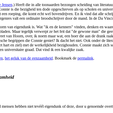
e Jensen
.) Heeft die in alle toonaarden bezongen scheiding van literatuu
 Connie is die bezigheid ten dode opgeschreven als op scholen en univer
t een roeping, die komt echt wel bovendrijven. En ik vind dat alle sch
urgenres valt een ordinaire broodschrijver door de mand. In de Da Vinci
 vorm van eigendunk is. Wat "ik en de kenners" vinden, denken en waard
lbladen. Maar tegelijk verwerpt ze het feit dat "de gewone man" die geen
et van Hoorn, over, ik noem maar wat, een boer die aan de drank raakt
fische begrippen die Connie geniet? Ik dacht het niet. Ook onder de lit
 hart en ziel) met de werkelijkheid bezighouden. Connie maakt zich s
 universitaire graad. Dat vind ik een kwalijke zaak.
en
,
het geluk van de eenzaamheid
. Bookmark de
permalink
.
aamheid
l mensen hebben niet tevéél eigendunk of deze, door u genoemde overtu