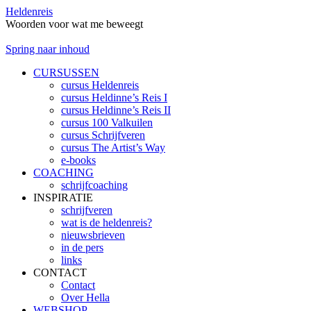
Heldenreis
Woorden voor wat me beweegt
Spring naar inhoud
CURSUSSEN
cursus Heldenreis
cursus Heldinne’s Reis I
cursus Heldinne’s Reis II
cursus 100 Valkuilen
cursus Schrijfveren
cursus The Artist’s Way
e-books
COACHING
schrijfcoaching
INSPIRATIE
schrijfveren
wat is de heldenreis?
nieuwsbrieven
in de pers
links
CONTACT
Contact
Over Hella
WEBSHOP