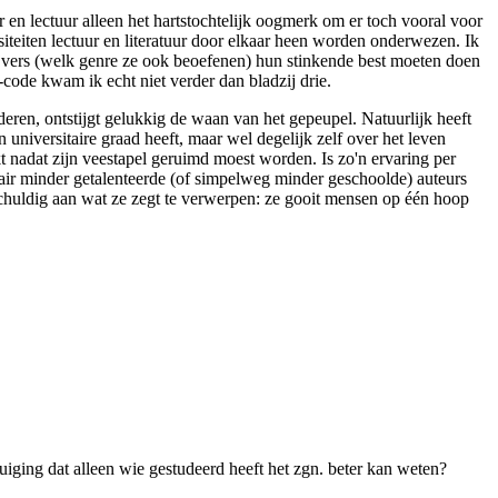
r en lectuur alleen het hartstochtelijk oogmerk om er toch vooral voor
siteiten lectuur en literatuur door elkaar heen worden onderwezen. Ik
rijvers (welk genre ze ook beoefenen) hun stinkende best moeten doen
-code kwam ik echt niet verder dan bladzij drie.
eren, ontstijgt gelukkig de waan van het gepeupel. Natuurlijk heeft
 universitaire graad heeft, maar wel degelijk zelf over het leven
 nadat zijn veestapel geruimd moest worden. Is zo'n ervaring per
erair minder getalenteerde (of simpelweg minder geschoolde) auteurs
chuldig aan wat ze zegt te verwerpen: ze gooit mensen op één hoop
iging dat alleen wie gestudeerd heeft het zgn. beter kan weten?