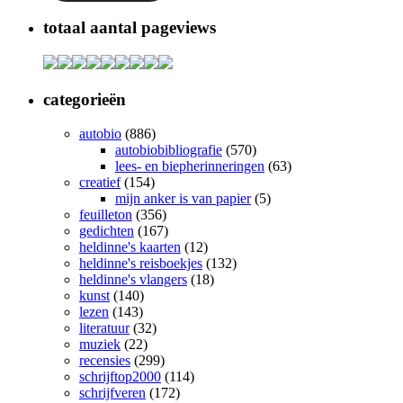
totaal aantal pageviews
categorieën
autobio
(886)
autobiobibliografie
(570)
lees- en biepherinneringen
(63)
creatief
(154)
mijn anker is van papier
(5)
feuilleton
(356)
gedichten
(167)
heldinne's kaarten
(12)
heldinne's reisboekjes
(132)
heldinne's vlangers
(18)
kunst
(140)
lezen
(143)
literatuur
(32)
muziek
(22)
recensies
(299)
schrijftop2000
(114)
schrijfveren
(172)